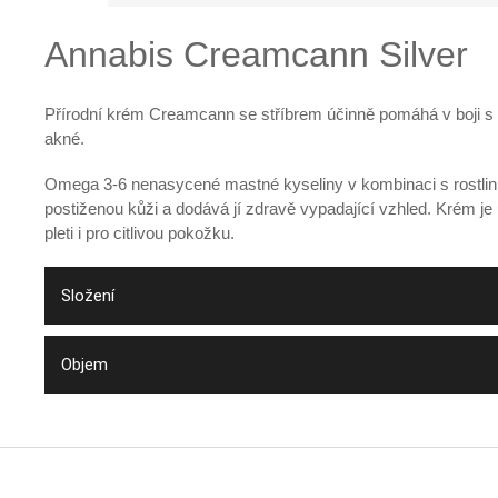
Annabis Creamcann Silver
Přírodní krém Creamcann se stříbrem účinně pomáhá v boji s 
akné.
Omega 3-6 nenasycené mastné kyseliny v kombinaci s rostlinn
postiženou kůži a dodává jí zdravě vypadající vzhled. Krém j
pleti i pro citlivou pokožku.
Složení
Objem
Z
á