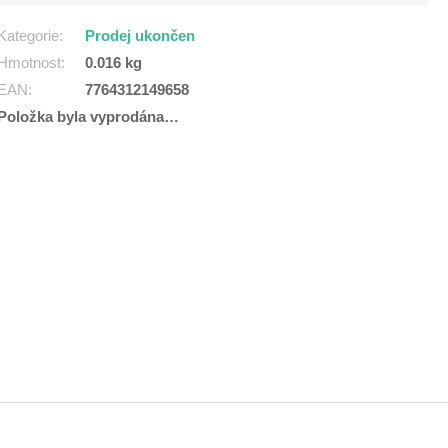
Kategorie
:
Prodej ukončen
Hmotnost
:
0.016 kg
EAN
:
7764312149658
Položka byla vyprodána…