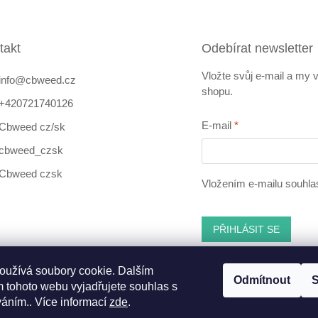
takt
Odebírat newsletter
Vložte svůj e-mail a my
info
@
cbweed.cz
shopu.
+420721740126
E-mail
Cbweed cz/sk
cbweed_czsk
Cbweed czsk
Vložením e-mailu souhla
PŘIHLÁSIT SE
oužívá soubory cookie. Dalším
Odmítnout
S
 tohoto webu vyjadřujete souhlas s
ebook
váním.. Více informací
zde
.