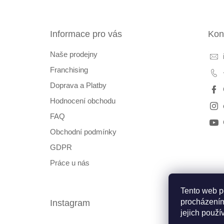
p
a
t
Informace pro vás
Kon
í
Naše prodejny
Franchising
Doprava a Platby
Hodnocení obchodu
FAQ
Obchodní podmínky
GDPR
Práce u nás
Tento web p
procházením
Instagram
Fac
jejich použí