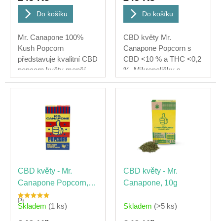
Do košíku
Do košíku
Mr. Canapone 100%
CBD květy Mr.
Kush Popcorn
Canapone Popcorn s
představuje kvalitní CBD
CBD <10 % a THC <0,2
popcorn květy menší
%. Mikropaličky s
velikosti, které si...
intenzivní přírodní...
CBD květy - Mr.
CBD květy - Mr.
Canapone Popcorn,
Canapone, 10g
10g
Průměrné
Skladem
(1 ks)
Skladem
(>5 ks)
hodnocení
produktu
je