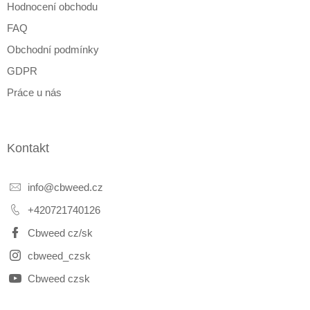
Hodnocení obchodu
v
ý
FAQ
p
i
Obchodní podmínky
s
GDPR
u
Práce u nás
Kontakt
info
@
cbweed.cz
+420721740126
Cbweed cz/sk
cbweed_czsk
Cbweed czsk