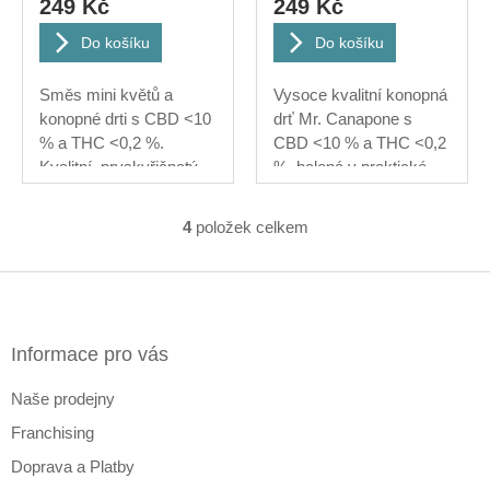
249 Kč
249 Kč
5,0
z
5
Do košíku
Do košíku
hvězdiček.
Směs mini květů a
Vysoce kvalitní konopná
konopné drti s CBD <10
drť Mr. Canapone s
% a THC <0,2 %.
CBD <10 % a THC <0,2
Kvalitní, pryskyřičnatý
%, balená v praktické...
materiál s...
4
položek celkem
O
v
l
Z
á
á
d
p
a
a
Informace pro vás
c
t
í
Naše prodejny
í
p
r
Franchising
v
k
Doprava a Platby
y