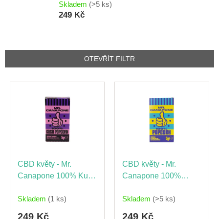
Skladem
(>5 ks)
249 Kč
OTEVŘÍT FILTR
V
ý
p
i
s
p
r
o
CBD květy - Mr.
CBD květy - Mr.
d
Canapone 100% Kush
Canapone 100%
u
Popcorn, 5g
Popcorn, 5g
k
Skladem
(1 ks)
Skladem
(>5 ks)
t
ů
249 Kč
249 Kč