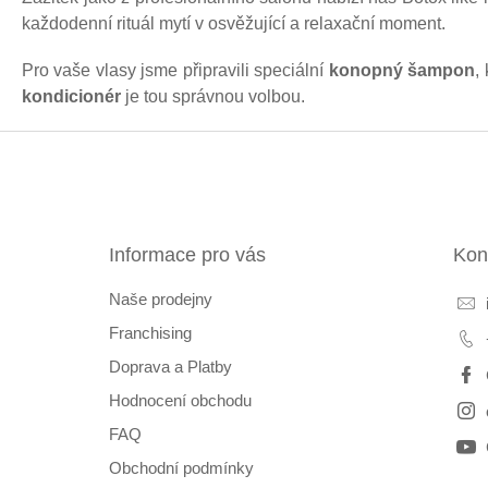
každodenní rituál mytí v osvěžující a relaxační moment.
Pro vaše vlasy jsme připravili speciální
konopný šampon
,
kondicionér
je tou správnou volbou.
Z
á
p
a
t
Informace pro vás
Kon
í
Naše prodejny
Franchising
Doprava a Platby
Hodnocení obchodu
FAQ
Obchodní podmínky