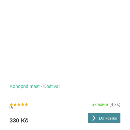
Konopná mast - Kostival
Skladem
(4 ks)
Průměrné
hodnocení
produktu
je
Do košíku
330 Kč
5,0
z
5