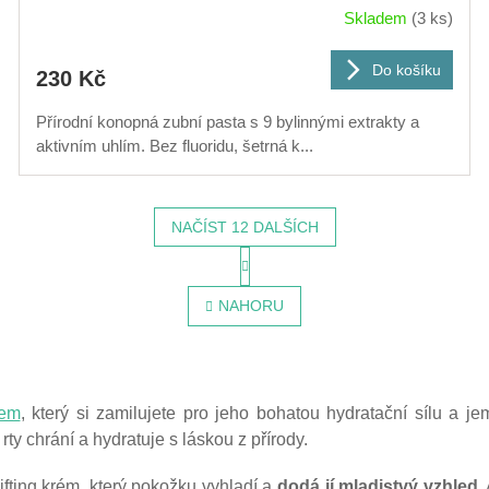
Skladem
(3 ks)
Do košíku
230 Kč
Přírodní konopná zubní pasta s 9 bylinnými extrakty a
aktivním uhlím. Bez fluoridu, šetrná k...
NAČÍST 12 DALŠÍCH
S
O
t
r
v
NAHORU
á
l
n
á
k
d
o
a
v
c
á
mem
, který si zamilujete pro jeho bohatou hydratační sílu a
í
n
 rty chrání a hydratuje s láskou z přírody.
p
í
r
v
lifting krém, který pokožku vyhladí a
dodá jí mladistvý vzhled
.