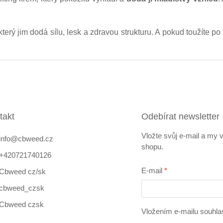
k
y
v
 který jim dodá sílu, lesk a zdravou strukturu. A pokud toužíte
ý
p
i
s
u
takt
Odebírat newsletter
Vložte svůj e-mail a my
info
@
cbweed.cz
shopu.
+420721740126
E-mail
Cbweed cz/sk
cbweed_czsk
Cbweed czsk
Vložením e-mailu souhla