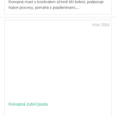
hvězdiček.
Konopná mast s kostivalem účinně tiší bolest, podporuje
hojivé procesy, pomáhá s popáleninami,...
Kód:
3564
Konopná zubní pasta