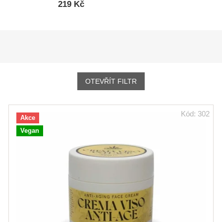
219 Kč
OTEVŘÍT FILTR
Kód:
302
Akce
Vegan