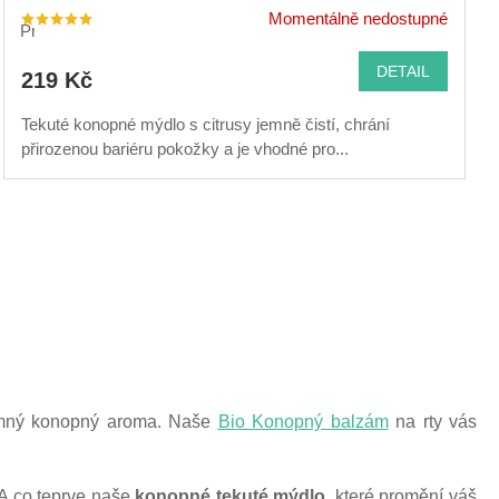
Momentálně nedostupné
Průměrné
hodnocení
produktu
je
DETAIL
219 Kč
5,0
z
5
hvězdiček.
Tekuté konopné mýdlo s citrusy jemně čistí, chrání
přirozenou bariéru pokožky a je vhodné pro...
 jemný konopný aroma. Naše
Bio Konopný balzám
na rty vás
 A co teprve naše
konopné tekuté mýdlo
, které promění váš