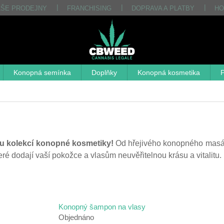
AŠE PRODEJNY
FRANCHISING
DOPRAVA A PLATBY
HO
Konopná semínka
Doplňky
Konopná kosmetika
P
ou kolekcí konopné kosmetiky!
Od hřejivého konopného masá
ré dodají vaší pokožce a vlasům neuvěřitelnou krásu a vitalitu.
Konopný šampon na vlasy
Objednáno