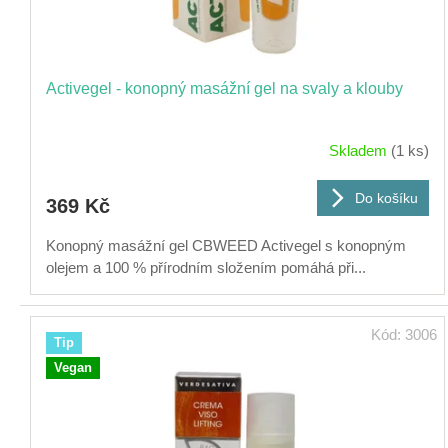
t
ů
Activegel - konopný masážní gel na svaly a klouby
Skladem
(1 ks)
Do košíku
369 Kč
Konopný masážní gel CBWEED Activegel s konopným
olejem a 100 % přírodním složením pomáhá při...
Kód:
3006
Tip
Vegan