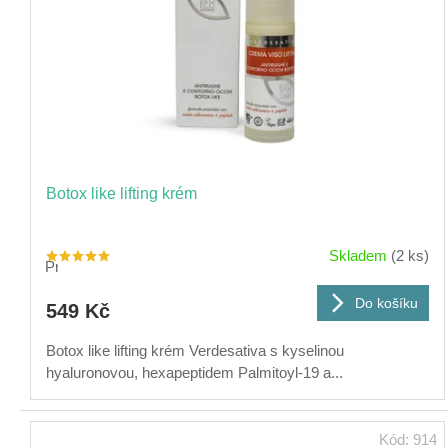
Botox like lifting krém
Skladem
(2 ks)
Průměrné
hodnocení
produktu
je
Do košíku
549 Kč
5,0
z
5
hvězdiček.
Botox like lifting krém Verdesativa s kyselinou
hyaluronovou, hexapeptidem Palmitoyl-19 a...
Kód:
914