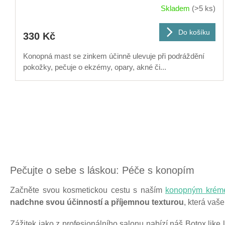
Skladem
(>5 ks)
Do košíku
330 Kč
Konopná mast se zinkem účinně ulevuje při podráždění
pokožky, pečuje o ekzémy, opary, akné či...
Pečujte o sebe s láskou: Péče s konopím
Začněte svou kosmetickou cestu s naším
konopným kré
nadchne svou účinností a příjemnou texturou
, která vaše
Zážitek jako z profesionálního salonu nabízí náš Botox like 