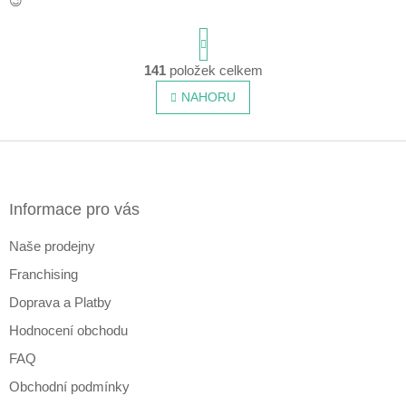
😉
S
t
r
141
položek celkem
O
á
v
n
NAHORU
l
k
o
á
v
d
Z
á
a
á
n
c
p
í
í
a
Informace pro vás
p
t
r
Naše prodejny
í
v
k
Franchising
y
v
Doprava a Platby
ý
Hodnocení obchodu
p
i
FAQ
s
Obchodní podmínky
u