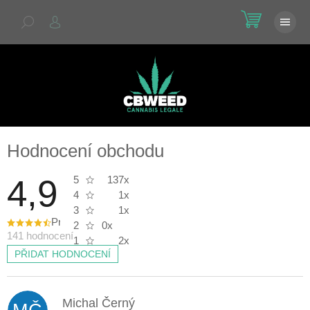
Přejít
NÁKU
na
KOŠÍK
obsah
Hodnocení obchodu
4,9
5
137x
4
1x
3
1x
Průměrné
2
0x
hodnocení
141 hodnocení
obchodu
1
2x
je
PŘIDAT HODNOCENÍ
4,9
z
V
5
hvězdiček.
ý
p
Michal Černý