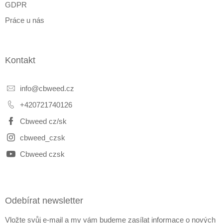
GDPR
Práce u nás
Kontakt
info
@
cbweed.cz
+420721740126
Cbweed cz/sk
cbweed_czsk
Cbweed czsk
Odebírat newsletter
Vložte svůj e-mail a my vám budeme zasílat informace o nových