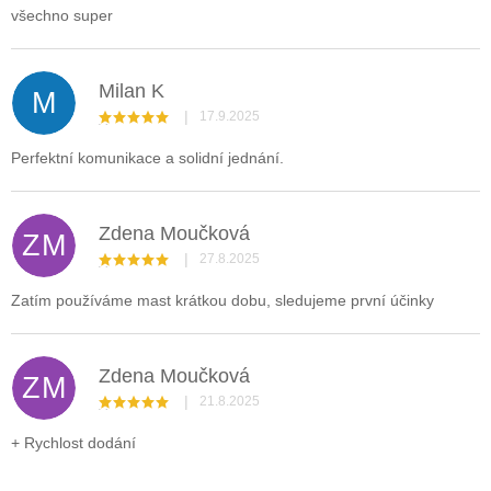
všechno super
Milan K
M
|
17.9.2025
Hodnocení obchodu je 5 z 5 hvězdiček.
Perfektní komunikace a solidní jednání.
Zdena Moučková
ZM
|
27.8.2025
Hodnocení obchodu je 5 z 5 hvězdiček.
Zatím používáme mast krátkou dobu, sledujeme první účinky
Zdena Moučková
ZM
|
21.8.2025
Hodnocení obchodu je 5 z 5 hvězdiček.
+ Rychlost dodání