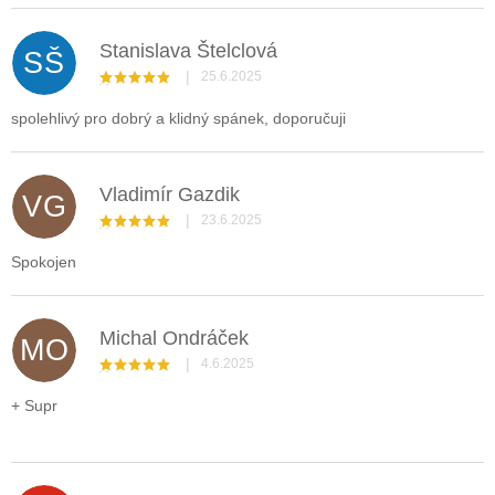
Stanislava Štelclová
SŠ
|
25.6.2025
Hodnocení obchodu je 5 z 5 hvězdiček.
spolehlivý pro dobrý a klidný spánek, doporučuji
Vladimír Gazdik
VG
|
23.6.2025
Hodnocení obchodu je 5 z 5 hvězdiček.
Spokojen
Michal Ondráček
MO
|
4.6.2025
Hodnocení obchodu je 5 z 5 hvězdiček.
+ Supr