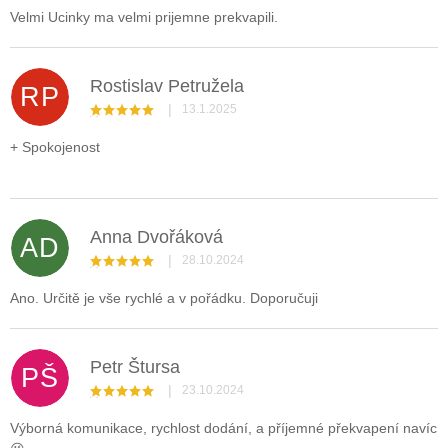
Velmi Ucinky ma velmi prijemne prekvapili.
Rostislav Petružela
RP
|
13.1.2025
Hodnocení obchodu je 5 z 5 hvězdiček.
+ Spokojenost
Anna Dvořáková
AD
|
28.10.2024
Hodnocení obchodu je 5 z 5 hvězdiček.
Ano. Určitě je vše rychlé a v pořádku. Doporučuji
Petr Štursa
PŠ
|
23.10.2024
Hodnocení obchodu je 5 z 5 hvězdiček.
Výborná komunikace, rychlost dodání, a příjemné překvapení navíc