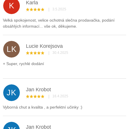
Karla
K
|
3.5.2025
Hodnocení obchodu je 5 z 5 hvězdiček.
Velká spokojenost, velice ochotná slečna prodavačka, podání
obsáhlých informací... vše ok, děkujeme.
Lucie Korejsova
LK
|
30.4.2025
Hodnocení obchodu je 5 z 5 hvězdiček.
+ Super, rychlé dodání
Jan Krobot
JK
|
16.4.2025
Hodnocení obchodu je 5 z 5 hvězdiček.
Vyborná chut a kvalita , a perfektní učinky :)
Jan Krobot