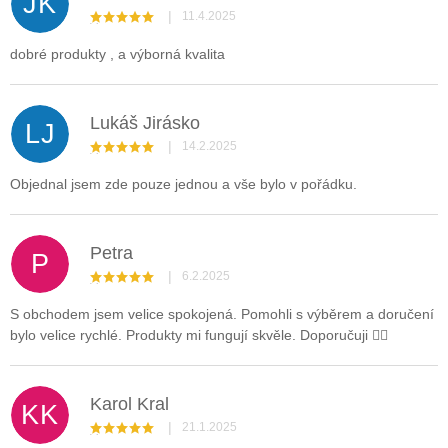
JK
|
11.4.2025
Hodnocení obchodu je 5 z 5 hvězdiček.
dobré produkty , a výborná kvalita
Lukáš Jirásko
LJ
|
14.2.2025
Hodnocení obchodu je 5 z 5 hvězdiček.
Objednal jsem zde pouze jednou a vše bylo v pořádku.
Petra
P
|
6.2.2025
Hodnocení obchodu je 5 z 5 hvězdiček.
S obchodem jsem velice spokojená. Pomohli s výběrem a doručení
bylo velice rychlé. Produkty mi fungují skvěle. Doporučuji 👍🏼
Karol Kral
KK
|
21.1.2025
Hodnocení obchodu je 5 z 5 hvězdiček.