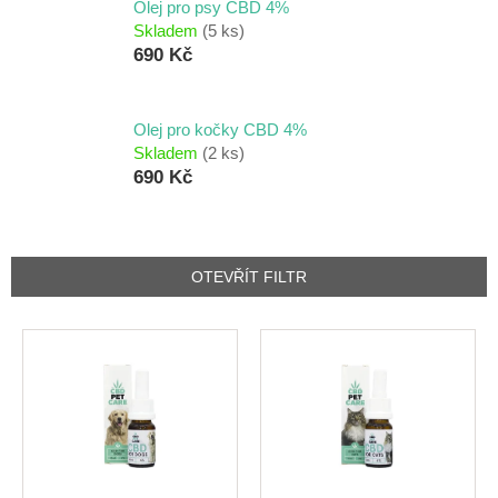
Olej pro psy CBD 4%
Skladem
(5 ks)
690 Kč
Olej pro kočky CBD 4%
Skladem
(2 ks)
690 Kč
OTEVŘÍT FILTR
V
ý
p
i
s
p
r