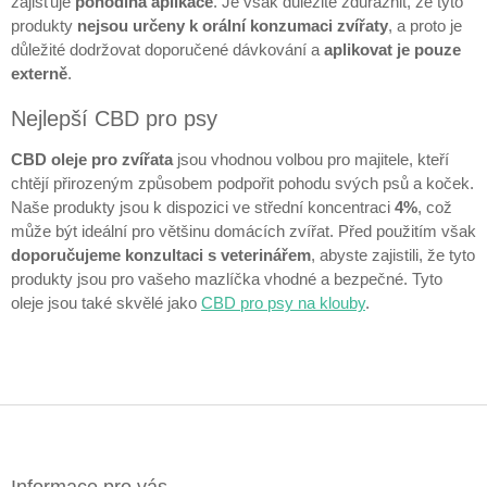
zajišťuje
pohodlná aplikace
. Je však důležité zdůraznit, že tyto
y
produkty
nejsou určeny k orální konzumaci zvířaty
, a proto je
v
důležité dodržovat doporučené dávkování a
aplikovat je
pouze
ý
externě
.
p
i
Nejlepší CBD pro psy
s
u
CBD oleje pro zvířata
jsou vhodnou volbou pro majitele, kteří
chtějí přirozeným způsobem podpořit pohodu svých psů a koček.
Naše produkty jsou k dispozici ve střední koncentraci
4%
, což
může být ideální pro většinu domácích zvířat. Před použitím však
doporučujeme konzultaci s veterinářem
, abyste zajistili, že tyto
produkty jsou pro vašeho mazlíčka vhodné a bezpečné. Tyto
oleje jsou také skvělé jako
CBD pro psy na klouby
.
Z
á
p