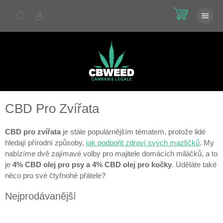
Přejít
NÁKU
na
KOŠÍK
obsah
CBD Pro Zvířata
CBD pro zvířata
je stále populárnějším tématem, protože lidé
hledají přírodní způsoby,
jak podpořit zdraví svých mazlíčků
. My
nabízíme dvě zajímavé volby pro majitele domácích miláčků, a to
je
4% CBD olej pro psy a 4% CBD olej pro kočky
. Uděláte také
něco pro své čtyřnohé přátele?
Nejprodávanější