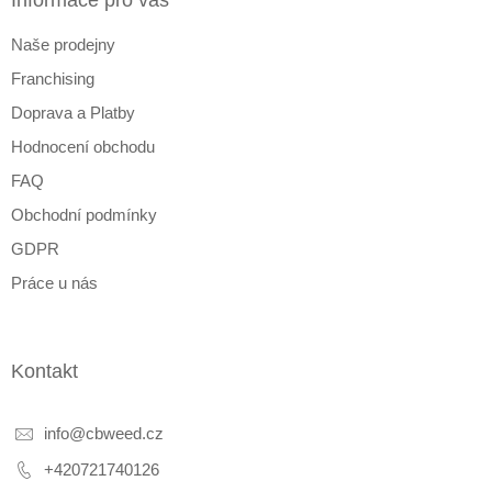
a
Informace pro vás
t
Naše prodejny
í
Franchising
Doprava a Platby
Hodnocení obchodu
FAQ
Obchodní podmínky
GDPR
Práce u nás
Kontakt
info
@
cbweed.cz
+420721740126