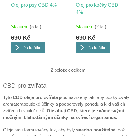
o
Olej pro psy CBD 4%
Olej pro kočky CBD
d
4%
u
k
Skladem
(5 ks)
Skladem
(2 ks)
t
ů
690 Kč
690 Kč
Do košíku
Do košíku
2
položek celkem
O
v
l
CBD pro zvířata
á
d
Tyto
CBD oleje pro zvířata
jsou navrženy tak, aby poskytovaly
a
aromaterapeutické účinky a podporovaly pohodu a klid vašich
c
zvířecích společníků.
Obsahují CBD, které je známé svými
í
možnými blahodárnými účinky na zvířecí organismus.
p
r
v
Oleje jsou formulovány tak, aby byly
snadno použitelné
, což
k