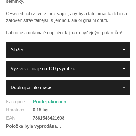
semínky.
CBweed nabízí verzi bez vajec, aby byla tato omáčka lehčí a
zároveň stravitelnější, s jemnou, ale originální chutí.
Lahodné a dokonalé doplnění k jinak obyčejným pokrmům!
Složení
Výživové údaje na 100g výrobku
Doplňující informace
Kategorie
:
Prodej ukončen
Hmotnost
:
0.15 kg
EAN
:
7881543421608
Položka byla vyprodána…