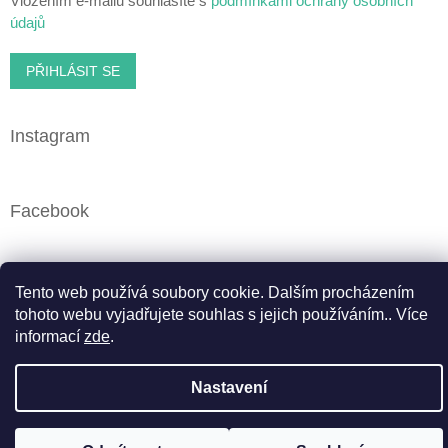
Vložením e-mailu souhlasíte s
podmínkami ochrany osobních
údajů
PŘIHLÁSIT SE
Instagram
Facebook
Tento web používá soubory cookie. Dalším procházením
Vytvořil Shoptet
tohoto webu vyjadřujete souhlas s jejich používáním.. Více
informací
zde
.
Copyright 2026
Cbweed.cz
. Všechna práva vyhrazena.
Upravit nastavení cookies
Nastavení