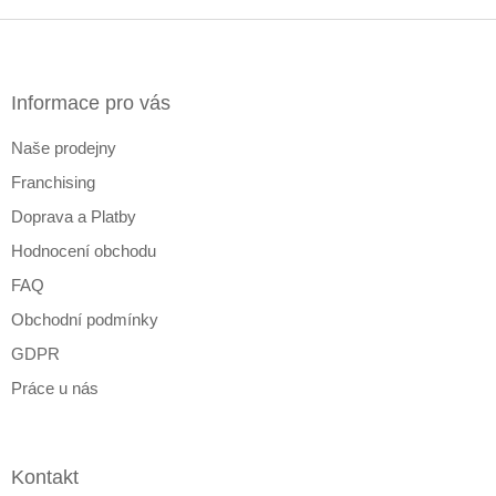
Z
á
p
a
Informace pro vás
t
Naše prodejny
í
Franchising
Doprava a Platby
Hodnocení obchodu
FAQ
Obchodní podmínky
GDPR
Práce u nás
Kontakt