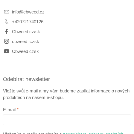
info
@
cbweed.cz
+420721740126
Cbweed cz/sk
cbweed_czsk
Cbweed czsk
Odebírat newsletter
Vložte svůj e-mail a my vám budeme zasílat informace o nových
produktech na našem e-shopu.
E-mail