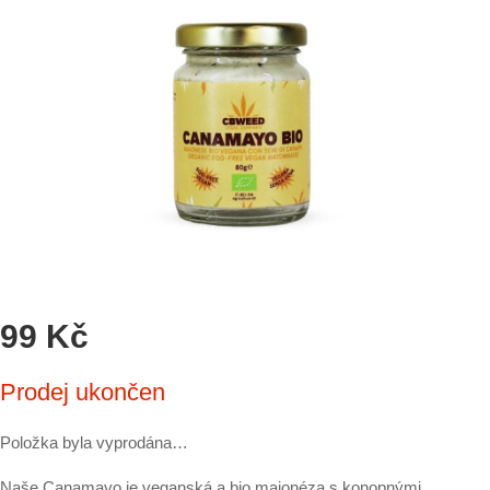
99 Kč
Měrná
Prodej ukončen
cena:
Položka byla vyprodána…
Naše Canamayo je veganská a bio majonéza s konopnými