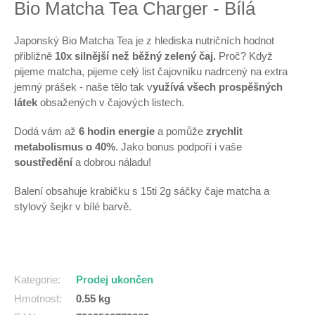
Bio Matcha Tea Charger - Bílá
Japonský Bio Matcha Tea je z
hlediska nutričních hodnot
přibližně
10x silnější než běžný zelený čaj.
Proč? Když
pijeme matcha, pijeme celý list čajovníku nadrcený na extra
jemný prášek - naše tělo tak v
yužívá všech prospěšných
látek
obsažených v čajových listech.
Dodá vám až
6 hodin energie
a pomůže
zrychlit
metabolismus o 40%
. Jako bonus podpoří i vaše
soustředění
a dobrou náladu!
Balení obsahuje krabičku s 15ti 2g sáčky čaje matcha a
stylový šejkr v bílé barvě.
Kategorie
:
Prodej ukončen
Hmotnost
:
0.55 kg