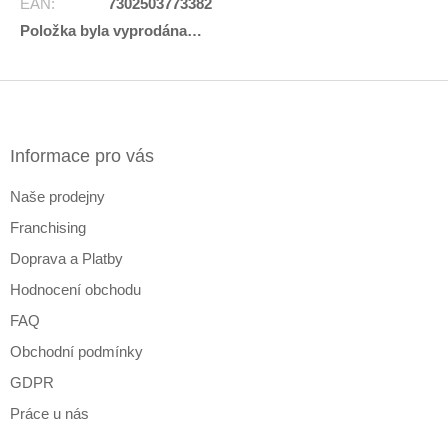
EAN
:
7302503773382
Položka byla vyprodána…
Z
á
p
a
Informace pro vás
t
Naše prodejny
í
Franchising
Doprava a Platby
Hodnocení obchodu
FAQ
Obchodní podmínky
GDPR
Práce u nás