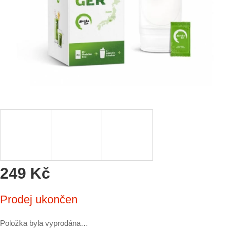
249 Kč
Měrná
Prodej ukončen
cena:
Položka byla vyprodána…