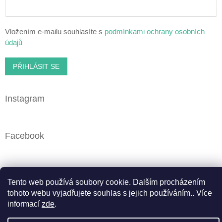
Vložením e-mailu souhlasíte s
podmínkami ochrany osobních
údajů
PŘIHLÁSIT SE
Instagram
Facebook
Vytvořil Shoptet
Tento web používá soubory cookie. Dalším procházením
tohoto webu vyjadřujete souhlas s jejich používáním.. Více
informací
zde
.
Copyright 2026
Cbweed.cz
. Všechna práva vyhrazena.
Upravit nastavení cookies