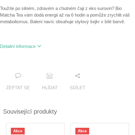
Toužíte po silném, zdravém a chutném čaji z eko surovin? Bio
Matcha Tea vám dodá energii až na 6 hodin a pomůže zrychlit váš
metabolismus. Balení navíc obsahuje stylový šejkr v bílé barvě.
Detailní informace
ZEPTAT SE
HLÍDAT
SDÍLET
Související produkty
Akce
Akce