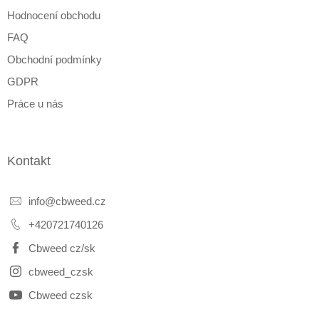
Hodnocení obchodu
FAQ
Obchodní podmínky
GDPR
Práce u nás
Kontakt
info
@
cbweed.cz
+420721740126
Cbweed cz/sk
cbweed_czsk
Cbweed czsk