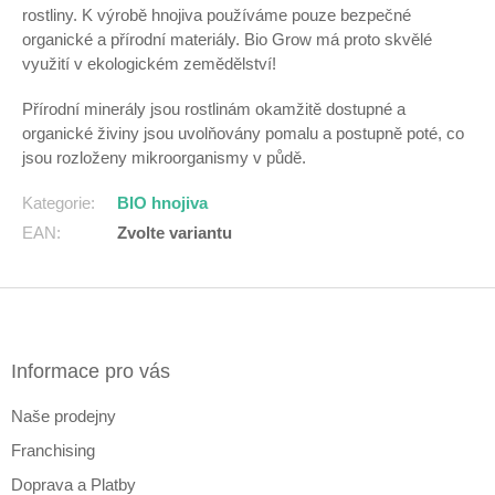
rostliny. K výrobě hnojiva používáme pouze bezpečné
organické a přírodní materiály. Bio Grow má proto skvělé
využití v ekologickém zemědělství!
Přírodní minerály jsou rostlinám okamžitě dostupné a
organické živiny jsou uvolňovány pomalu a postupně poté, co
jsou rozloženy mikroorganismy v půdě.
Kategorie
:
BIO hnojiva
EAN
:
Zvolte variantu
Z
á
p
a
Informace pro vás
t
Naše prodejny
í
Franchising
Doprava a Platby