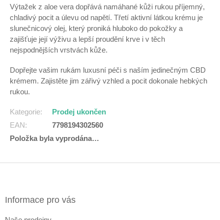
Výtažek z aloe vera dopřává namáhané kůži rukou příjemný,
chladivý pocit a úlevu od napětí.
Třetí
aktivní látkou krému je
slunečnicový olej, který proniká hluboko do pokožky a
zajišťuje její výživu a lepší proudění krve i v těch
nejspodnějších vrstvách kůže.
Dopřejte vašim rukám luxusní péči s naším jedinečným CBD
krémem. Zajistěte jim zářivý vzhled a pocit dokonale hebkých
rukou.
Kategorie
:
Prodej ukončen
EAN
:
7798194302560
Položka byla vyprodána…
Z
á
p
a
Informace pro vás
t
Naše prodejny