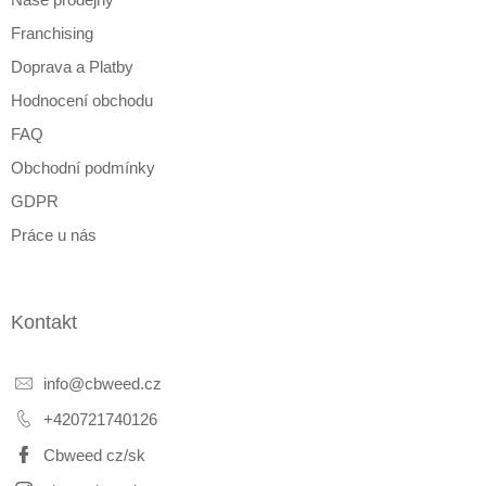
í
Franchising
Doprava a Platby
Hodnocení obchodu
FAQ
Obchodní podmínky
GDPR
Práce u nás
Kontakt
info
@
cbweed.cz
+420721740126
Cbweed cz/sk