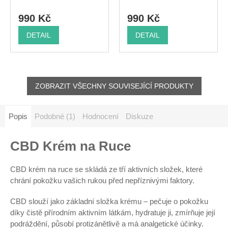
990 Kč
990 Kč
DETAIL
DETAIL
ZOBRAZIT VŠECHNY SOUVISEJÍCÍ PRODUKTY
Popis
Podobné (1)
Hodnocení
Diskuze
CBD Krém na Ruce
CBD krém na ruce se skládá ze tří aktivních složek, které
chrání pokožku vašich rukou před nepříznivými faktory.
CBD slouží jako základní složka krému – pečuje o pokožku
díky čistě přírodním aktivním látkám, hydratuje ji, zmírňuje její
podráždění, působí protizánětlivě a má analgetické účinky.