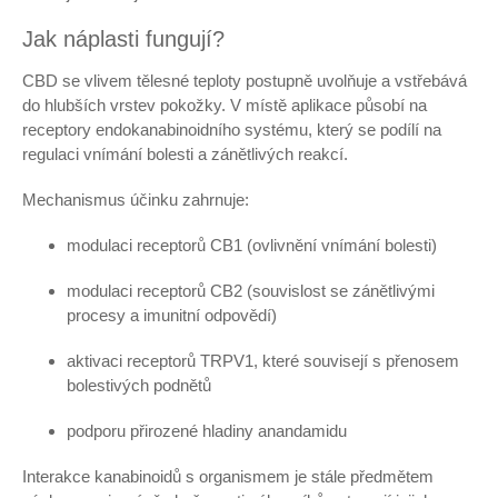
Jak náplasti fungují?
CBD se vlivem tělesné teploty postupně uvolňuje a vstřebává
do hlubších vrstev pokožky. V místě aplikace působí na
receptory endokanabinoidního systému, který se podílí na
regulaci vnímání bolesti a zánětlivých reakcí.
Mechanismus účinku zahrnuje:
modulaci receptorů CB1 (ovlivnění vnímání bolesti)
modulaci receptorů CB2 (souvislost se zánětlivými
procesy a imunitní odpovědí)
aktivaci receptorů TRPV1, které souvisejí s přenosem
bolestivých podnětů
podporu přirozené hladiny anandamidu
Interakce kanabinoidů s organismem je stále předmětem