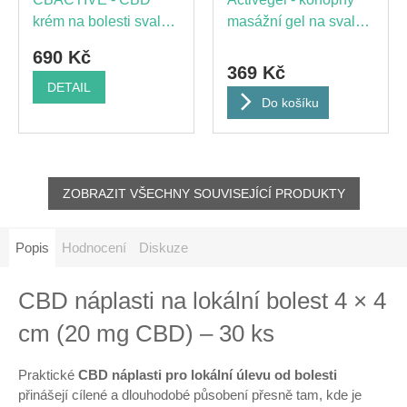
krém na bolesti svalů
masážní gel na svaly a
a kloubů
klouby
690 Kč
369 Kč
DETAIL
Do košíku
ZOBRAZIT VŠECHNY SOUVISEJÍCÍ PRODUKTY
Popis
Hodnocení
Diskuze
CBD náplasti na lokální bolest 4 × 4
cm (20 mg CBD) – 30 ks
Praktické
CBD náplasti pro lokální úlevu od bolesti
přinášejí cílené a dlouhodobé působení přesně tam, kde je