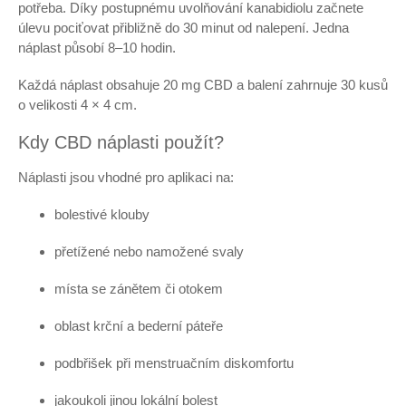
potřeba. Díky postupnému uvolňování kanabidiolu začnete
úlevu pociťovat přibližně do 30 minut od nalepení. Jedna
náplast působí 8–10 hodin.
Každá náplast obsahuje 20 mg CBD a balení zahrnuje 30 kusů
o velikosti 4 × 4 cm.
Kdy CBD náplasti použít?
Náplasti jsou vhodné pro aplikaci na:
bolestivé klouby
přetížené nebo namožené svaly
místa se zánětem či otokem
oblast krční a bederní páteře
podbřišek při menstruačním diskomfortu
jakoukoli jinou lokální bolest