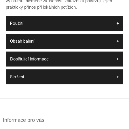
výzkumu, nicméně zkušenosti zákazníků potvrzují jejich
praktický přínos při lokálních potížích.
Použití
Obsah balení
Doplňující informace
Složení
Z
á
p
a
Informace pro vás
t