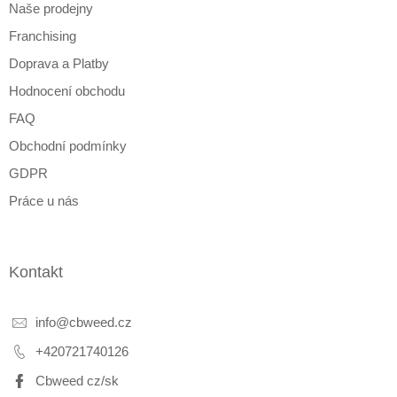
Naše prodejny
í
Franchising
Doprava a Platby
Hodnocení obchodu
FAQ
Obchodní podmínky
GDPR
Práce u nás
Kontakt
info
@
cbweed.cz
+420721740126
Cbweed cz/sk