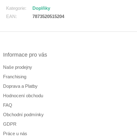
Kategorie
:
Doplňky
EAN
:
7873520515204
Z
á
p
a
Informace pro vás
t
Naše prodejny
í
Franchising
Doprava a Platby
Hodnocení obchodu
FAQ
Obchodní podmínky
GDPR
Práce u nás