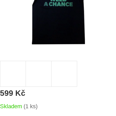
599 Kč
Měrná
Skladem
(1 ks)
cena: