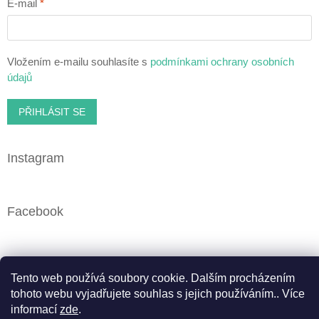
E-mail
Vložením e-mailu souhlasíte s
podmínkami ochrany osobních
údajů
PŘIHLÁSIT SE
Instagram
Facebook
Vytvořil Shoptet
Tento web používá soubory cookie. Dalším procházením
tohoto webu vyjadřujete souhlas s jejich používáním.. Více
informací
zde
.
Copyright 2026
Cbweed.cz
. Všechna práva vyhrazena.