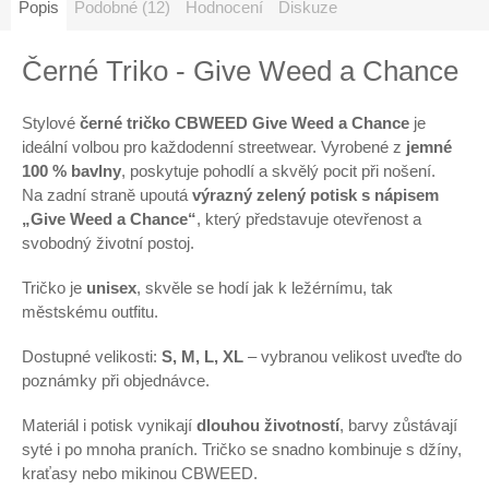
Popis
Podobné (12)
Hodnocení
Diskuze
Černé Triko - Give Weed a Chance
Stylové
černé tričko CBWEED Give Weed a Chance
je
ideální volbou pro každodenní streetwear. Vyrobené z
jemné
100 % bavlny
, poskytuje pohodlí a skvělý pocit při nošení.
Na zadní straně upoutá
výrazný zelený potisk s nápisem
„Give Weed a Chance“
, který představuje otevřenost a
svobodný životní postoj.
Tričko je
unisex
, skvěle se hodí jak k ležérnímu, tak
městskému outfitu.
Dostupné velikosti:
S, M, L, XL
– vybranou velikost uveďte do
poznámky při objednávce.
Materiál i potisk vynikají
dlouhou životností
, barvy zůstávají
syté i po mnoha praních. Tričko se snadno kombinuje s džíny,
kraťasy nebo mikinou CBWEED.