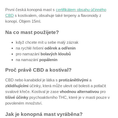
První česká konopná mast s
certifikátem obsahu účinného
CBD
s kostivalem, obsahuje také terpeny a flavonoidy z
konopí. Objem 15ml.
Na co mast použijete?
když chcete mít u sebe malý zázrak
na rychlé řešení
oděrek a odřenin
pro namazání
bolavých kloubů
na namazání
popálenin
Proč právě CBD a kostival?
CBD nebo kanabidiol je látka s
protizánětlivými
a
zklidňujícími
účinky, která může ulevit od bolesti a potlačit
svalové křeče. Kostival je zase
vhodnou alternativou
pro
tišivé účinky
psychoaktivního THC, které je v masti pouze v
povoleném množství.
Jak je konopná mast vyráběna?