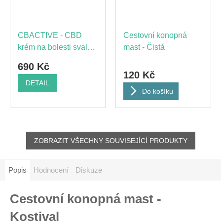
CBACTIVE - CBD
Cestovní konopná
krém na bolesti svalů
mast - Čistá
a kloubů
690 Kč
120 Kč
DETAIL
Do košíku
ZOBRAZIT VŠECHNY SOUVISEJÍCÍ PRODUKTY
Popis
Hodnocení
Diskuze
Cestovní konopná mast -
Kostival