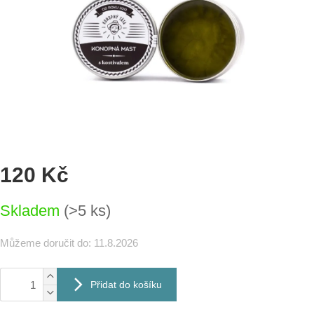
120 Kč
Měrná
Skladem
(>5 ks)
cena:
Můžeme doručit do:
11.8.2026
Přidat do košíku