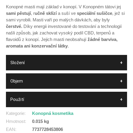
Konopné masti mají základ v konopí. V Konopném tátovi jej
sami pěstují
, r
učně sklízí
a suší ve
speciální sušičce
, jež si
sami vyrobili. Masti vaří po malých dávkách, aby byly
čerstvé.
Díky energii investované do testování a technologií
našli způsob, jak zachovat vysoký podíl CBD, terpenů a
flavoidů z konopí. Jejich masti neobsahují
žádné barviva,
aromata ani konzervační látky
.
Složení
Objem
Použití
Kategorie
:
Konopná kosmetika
Hmotnost
:
0.015 kg
EAN
:
7737728453806