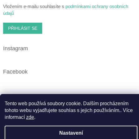
Vložením e-mailu souhlasíte s
podmínkami ochrany osobních
údajů
PŘIHLÁSIT SE
Instagram
Facebook
Vytvořil Shoptet
Tento web používá soubory cookie. Dalším procházením
tohoto webu vyjadřujete souhlas s jejich používáním.. Více
informací
zde
.
Copyright 2026
Cbweed.cz
. Všechna práva vyhrazena.
Upravit nastavení cookies
Nastavení