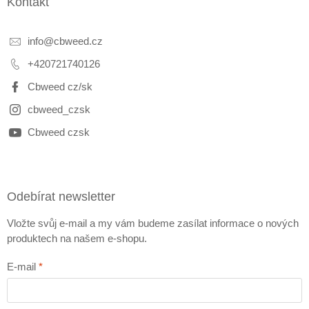
Kontakt
info
@
cbweed.cz
+420721740126
Cbweed cz/sk
cbweed_czsk
Cbweed czsk
Odebírat newsletter
Vložte svůj e-mail a my vám budeme zasílat informace o nových
produktech na našem e-shopu.
E-mail