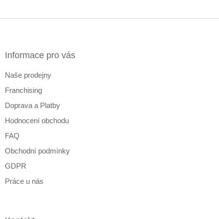
Z
á
p
a
Informace pro vás
t
Naše prodejny
í
Franchising
Doprava a Platby
Hodnocení obchodu
FAQ
Obchodní podmínky
GDPR
Práce u nás