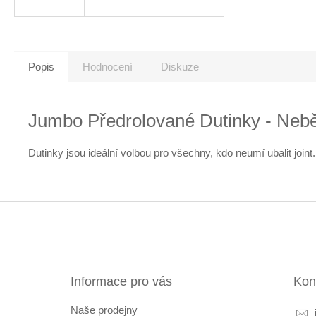
Popis
Hodnocení
Diskuze
Jumbo Předrolované Dutinky - Nebě
Dutinky jsou ideální volbou pro všechny, kdo neumí ubalit joint
Z
á
p
a
t
Informace pro vás
Kon
í
Naše prodejny