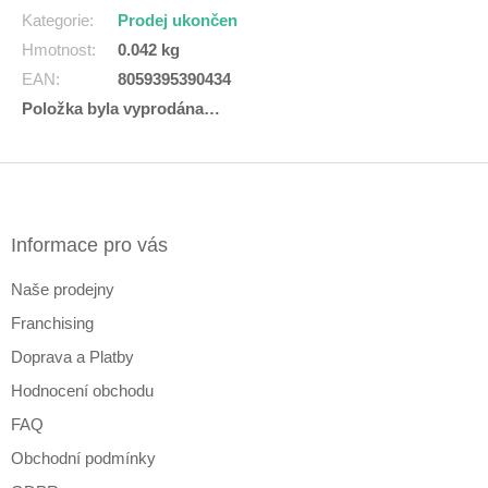
Kategorie
:
Prodej ukončen
Hmotnost
:
0.042 kg
EAN
:
8059395390434
Položka byla vyprodána…
Z
á
p
a
Informace pro vás
t
Naše prodejny
í
Franchising
Doprava a Platby
Hodnocení obchodu
FAQ
Obchodní podmínky