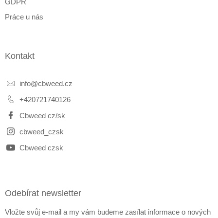
GDPR
Práce u nás
Kontakt
info
@
cbweed.cz
+420721740126
Cbweed cz/sk
cbweed_czsk
Cbweed czsk
Odebírat newsletter
Vložte svůj e-mail a my vám budeme zasílat informace o nových