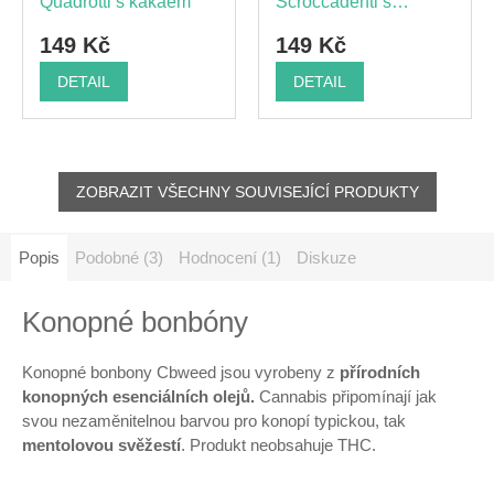
Quadrotti s kakaem
Scroccadenti s
mandlemi
149 Kč
149 Kč
DETAIL
DETAIL
ZOBRAZIT VŠECHNY SOUVISEJÍCÍ PRODUKTY
Popis
Podobné (3)
Hodnocení (1)
Diskuze
Konopné bonbóny
Konopné bonbony Cbweed jsou vyrobeny z
přírodních
konopných esenciálních olejů.
Cannabis připomínají jak
svou nezaměnitelnou barvou pro konopí typickou, tak
mentolovou svěžestí
. Produkt neobsahuje THC.