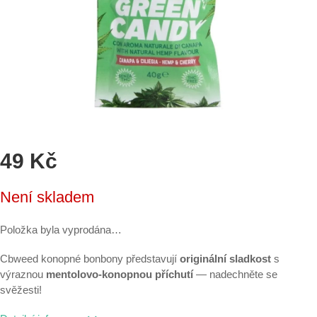
49 Kč
Měrná
Není skladem
cena:
Položka byla vyprodána…
Cbweed konopné bonbony
představují
originální sladkost
s
výraznou
mentolovo-konopnou příchutí
— n
adechněte se
svěžesti!