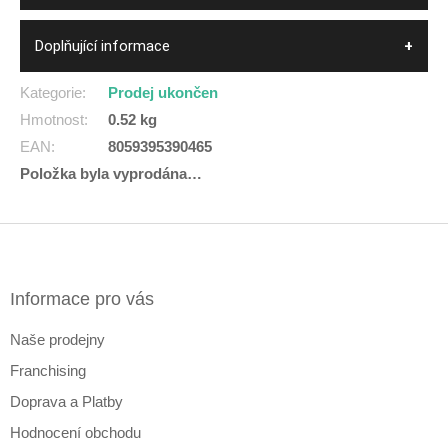
Doplňující informace
Kategorie
:
Prodej ukončen
Hmotnost
:
0.52 kg
EAN
:
8059395390465
Položka byla vyprodána…
Z
á
p
a
Informace pro vás
t
Naše prodejny
í
Franchising
Doprava a Platby
Hodnocení obchodu