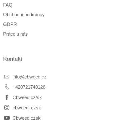
FAQ
Obchodní podmínky
GDPR
Práce u nás
Kontakt
info
@
cbweed.cz
+420721740126
Cbweed cz/sk
cbweed_czsk
Cbweed czsk