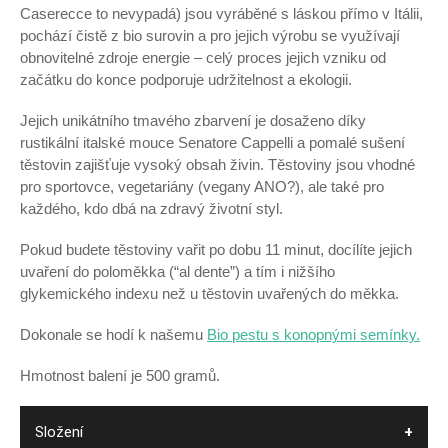
Caserecce to nevypadá) jsou vyráběné s láskou přímo v Itálii,
pochází čistě z bio surovin a pro jejich výrobu se využívají
obnovitelné zdroje energie – celý proces jejich vzniku od
začátku do konce podporuje udržitelnost a ekologii.
Jejich unikátního tmavého zbarvení je dosaženo díky
rustikální italské mouce Senatore Cappelli a pomalé sušení
těstovin zajišťuje vysoký obsah živin. Těstoviny jsou vhodné
pro sportovce, vegetariány (vegany ANO?), ale také pro
každého, kdo dbá na zdravý životní styl.
Pokud budete těstoviny vařit po dobu 11 minut, docílíte jejich
uvaření do poloměkka (“al dente”) a tím i nižšího
glykemického indexu než u těstovin uvařených do měkka.
Dokonale se hodí k našemu
Bio pestu s konopnými semínky.
Hmotnost balení je 500 gramů.
Složení