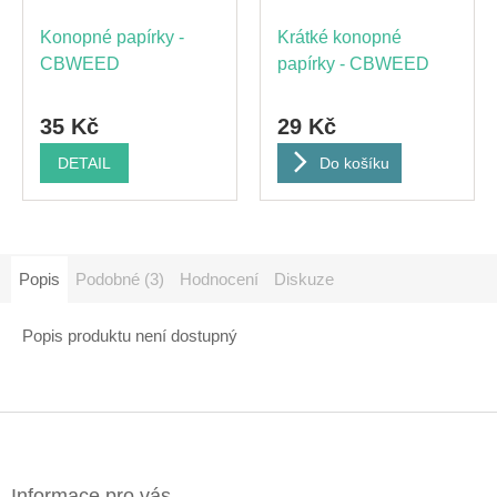
Konopné papírky -
Krátké konopné
CBWEED
papírky - CBWEED
35 Kč
29 Kč
DETAIL
Do košíku
Popis
Podobné (3)
Hodnocení
Diskuze
Popis produktu není dostupný
Z
á
p
a
Informace pro vás