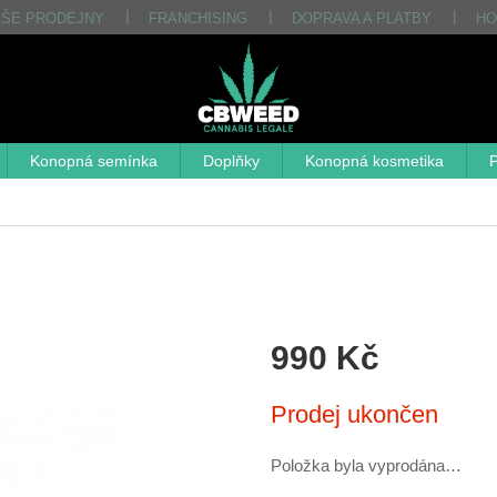
AŠE PRODEJNY
FRANCHISING
DOPRAVA A PLATBY
HO
Konopná semínka
Doplňky
Konopná kosmetika
P
990 Kč
Měrná
Prodej ukončen
cena:
Položka byla vyprodána…