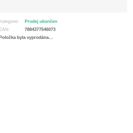
Kategorie
:
Prodej ukončen
EAN
:
7884377546073
Položka byla vyprodána…