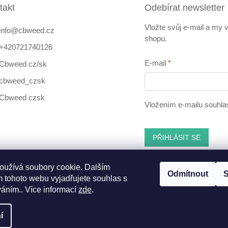
takt
Odebírat newsletter
Vložte svůj e-mail a my
info
@
cbweed.cz
shopu.
+420721740126
E-mail
Cbweed cz/sk
cbweed_czsk
Cbweed czsk
Vložením e-mailu souhla
PŘIHLÁSIT SE
oužívá soubory cookie. Dalším
Odmítnout
S
 tohoto webu vyjadřujete souhlas s
ebook
váním.. Více informací
zde
.
í
nastavení cookies