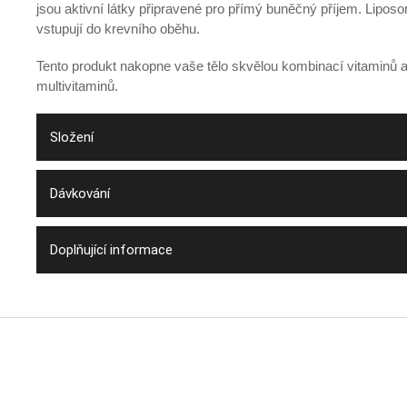
jsou aktivní látky připravené pro přímý buněčný příjem. Lipos
vstupují do krevního oběhu.
Tento produkt nakopne vaše tělo skvělou kombinací vitaminů 
multivitaminů.
Složení
Dávkování
Doplňující informace
Z
á
p
a
t