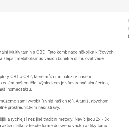
omální Multivitamin s CBD. Tato kombinace několika klíčových
á zlepšit metabolismus vašich buněk a stimulovat vaše
ceptory CB1 a CB2, které můžeme nalézt v našem
po celém našem těle. Výsledkem je všestranná sloučenina,
 naši homeostázu.
nemůžeme sami vyrobit (uvnitř našich těl). A tudíž, abychom
lně prostřednictvím naší stravy.
jší a rychlejší než jiné tradiční metody. Navíc jsou 2x - 3x
u aktivní látku v tekuté formě do svého váčku a díky tomu