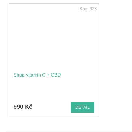
Kód:
326
Sirup vitamin C + CBD
990 Kč
DETAIL