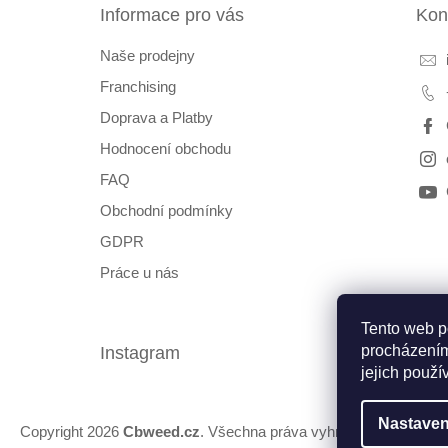
Informace pro vás
Kon
í
Naše prodejny
Franchising
Doprava a Platby
Hodnocení obchodu
FAQ
Obchodní podmínky
GDPR
Práce u nás
Tento web p
procházením
Instagram
Fac
jejich použí
Nastaven
Copyright 2026
Cbweed.cz
. Všechna práva vyhrazena.
Upravit 