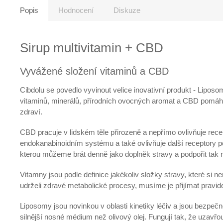
Popis
Hodnocení
Diskuze
Sirup multivitamin + CBD
Vyvážené složení vitaminů a CBD
Cibdolu se povedlo vyvinout velice inovativní produkt - Lipos
vitaminů, minerálů, přírodních ovocných aromat a CBD pomáh
zdraví.
CBD pracuje v lidském těle přirozeně a nepřímo ovlivňuje re
endokanabinoidním systému a také ovlivňuje další receptory 
kterou můžeme brát denně jako doplněk stravy a podpořit tak
Vitamny jsou podle definice jakékoliv složky stravy, které si 
udrželi zdravé metabolické procesy, musíme je přijímat pravide
Liposomy jsou novinkou v oblasti kinetiky léčiv a jsou bezpečně
silnější nosné médium než olivový olej. Fungují tak, že uzavřo