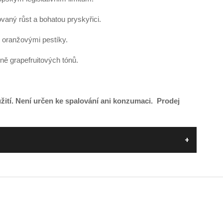
lovaný růst a bohatou pryskyřici.
 oranžovými pestíky.
ě grapefruitových tónů.
užití. Není určen ke spalování ani konzumaci.
Prodej