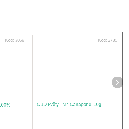
Kód:
3068
Kód:
2735
Dalš
prod
CBD květy - Mr. Canapone, 10g
 100%