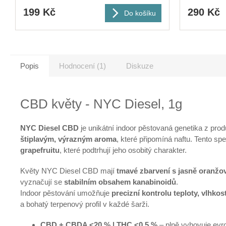
199 Kč
290 Kč
Do košíku
Popis
Hodnocení (1)
Diskuze
CBD květy - NYC Diesel, 1g
NYC Diesel CBD
je unikátní indoor pěstovaná genetika z pr
štiplavým, výrazným aroma
, které připomíná naftu. Tento spe
grapefruitu
, které podtrhují jeho osobitý charakter.
Květy NYC Diesel CBD mají
tmavé zbarvení s jasně oranžo
vyznačují se
stabilním obsahem kanabinoidů
.
Indoor pěstování umožňuje
precizní kontrolu teploty, vlhko
a bohatý terpenový profil v každé šarži.
CBD + CBDA <20 % | THC <0,5 %
– plně vyhovuje evro