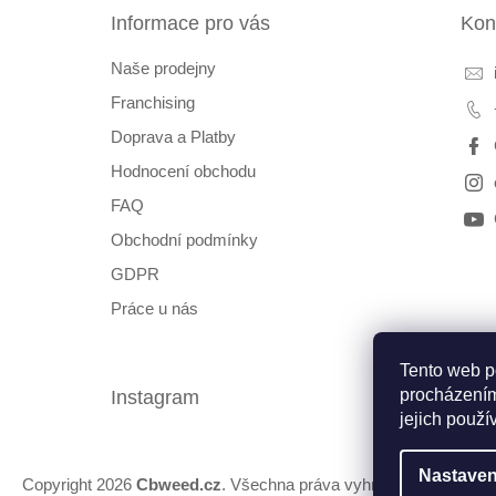
t
Informace pro vás
Kon
í
Naše prodejny
Franchising
Doprava a Platby
Hodnocení obchodu
FAQ
Obchodní podmínky
GDPR
Práce u nás
Tento web p
procházením
Instagram
Fac
jejich použí
Nastaven
Copyright 2026
Cbweed.cz
. Všechna práva vyhrazena.
Upravit 