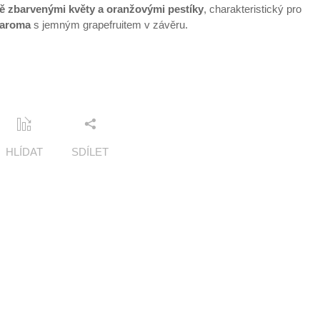
ě zbarvenými květy a oranžovými pestíky
, charakteristický pro
é aroma
s jemným grapefruitem v závěru.
HLÍDAT
SDÍLET