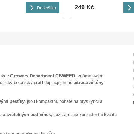
249 Kč
Do košíku
odukce
Growers Department CBWEED
, známá svým
cifický botanický profil doplňují jemné
citrusové tóny
vými pestíky
, jsou kompaktní, bohaté na pryskyřici a
sti a světelných podmínek
, což zajišťuje konzistentní kvalitu
pským legislativním limitům.