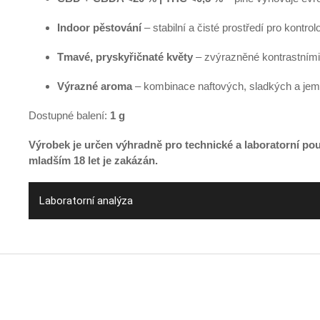
Indoor pěstování
– stabilní a čisté prostředí pro kontro
Tmavé, pryskyřičnaté květy
– zvýrazněné kontrastními
Výrazné aroma
– kombinace naftových, sladkých a jemn
Dostupné balení:
1 g
Výrobek je určen výhradně pro technické a laboratorní po
mladším 18 let je zakázán.
Laboratorní analýza
Z
á
p
a