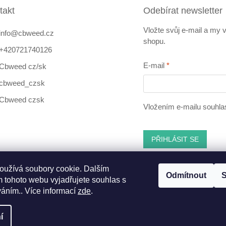
takt
Odebírat newsletter
Vložte svůj e-mail a my
info
@
cbweed.cz
shopu.
+420721740126
E-mail
Cbweed cz/sk
cbweed_czsk
Cbweed czsk
Vložením e-mailu souhla
PŘIHLÁSIT SE
oužívá soubory cookie. Dalším
Odmítnout
S
 tohoto webu vyjadřujete souhlas s
ebook
váním.. Více informací
zde
.
í
nastavení cookies