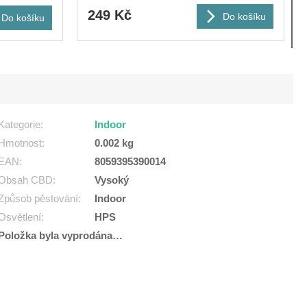
249 Kč
Do košíku
Do košíku
Kategorie
:
Indoor
Hmotnost
:
0.002 kg
EAN
:
8059395390014
Obsah CBD
:
Vysoký
Způsob pěstování
:
Indoor
Osvětlení
:
HPS
Položka byla vyprodána…