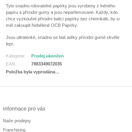
Tyto snadno rolovatelné papírky jsou vyrobeny z lněného
papíru a přírodní gumy a jsou neparfémované. Každý, kdo
chce vyzkoušet přírodní balicí papírky bez chemikálií, by si
měl zakoupit Nebělené OCB Papírky.
Jsou ultratenké, snadno se balí adíky přírodní gumě skvěle
lepí.
Kategorie
:
Prodej ukončen
EAN
:
7883349072035
Položka byla vyprodána…
Z
á
p
a
Informace pro vás
t
Naše prodejny
í
Franchising