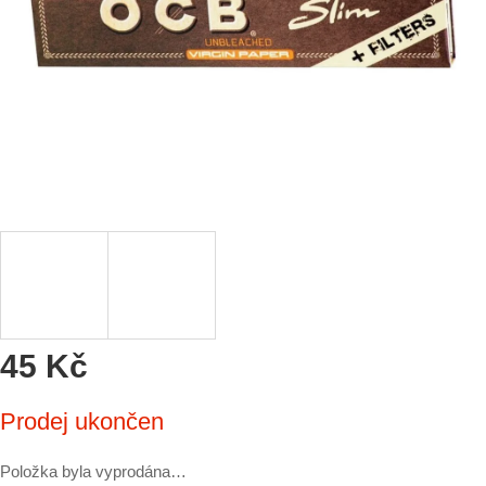
45 Kč
Měrná
Prodej ukončen
cena:
Položka byla vyprodána…