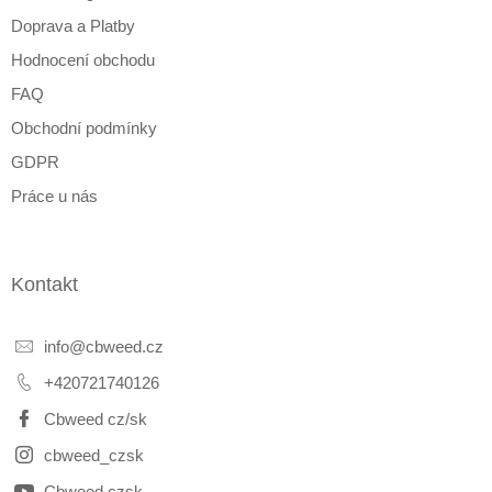
Doprava a Platby
Hodnocení obchodu
FAQ
Obchodní podmínky
GDPR
Práce u nás
Kontakt
info
@
cbweed.cz
+420721740126
Cbweed cz/sk
cbweed_czsk
Cbweed czsk