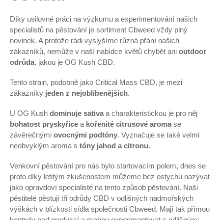
Díky usilovné práci na výzkumu a experimentování našich
specialistů na pěstování je sortiment Cbweed vždy plný
novinek. A protože rádi vyslyšíme různá přání našich
zákazníků, nemůže v naší nabídce květů chybět ani
outdoor
odrůda
, jakou je OG Kush CBD.
Tento strain, podobně jako Critical Mass CBD, je mezi
zákazníky
jeden z nejoblíbenějších
.
U OG Kush
dominuje sativa
a charakteristickou je pro něj
bohatost pryskyřice
a
kořenité citrusové aroma
se
závěrečnými
ovocnými podtóny
. Vyznačuje se také velmi
neobvyklým aroma s
tóny jahod a citronu
.
Venkovní pěstování pro nás bylo startovacím polem, dnes se
proto díky letitým zkušenostem můžeme bez ostychu nazývat
jako opravdoví specialisté na tento způsob pěstování. Naši
pěstitelé pěstují tři odrůdy CBD v odlišných nadmořských
výškách v blízkosti sídla společnosti Cbweed. Mají tak přímou
kontrolu nad produkcí a mohou experimentovat s odlišnými