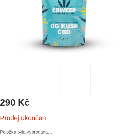
290 Kč
Měrná
Prodej ukončen
cena:
Položka byla vyprodána…