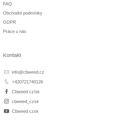
FAQ
Obchodní podmínky
GDPR
Práce u nás
Kontakt
info
@
cbweed.cz
+420721740126
Cbweed cz/sk
cbweed_czsk
Cbweed czsk