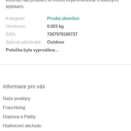
teplotami.
Kategorie
:
Prodej ukončen
Hmotnost
:
0.003 kg
EAN
:
7267979166737
Způsob pěstování
:
Outdoor
Položka byla vyprodána…
Z
á
p
a
Informace pro vás
t
Naše prodejny
í
Franchising
Doprava a Platby
Hodnocení obchodu