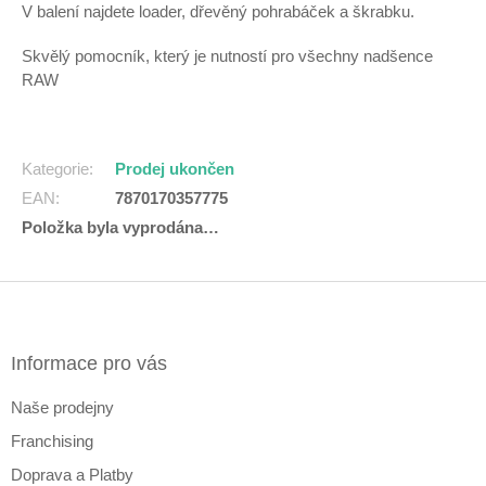
V balení najdete loader, dřevěný pohrabáček a škrabku.
Skvělý pomocník, který je nutností pro všechny nadšence
RAW
Kategorie
:
Prodej ukončen
EAN
:
7870170357775
Položka byla vyprodána…
Z
á
p
a
Informace pro vás
t
Naše prodejny
í
Franchising
Doprava a Platby