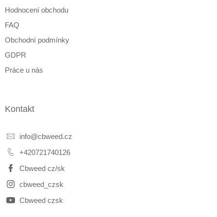
Hodnocení obchodu
FAQ
Obchodní podmínky
GDPR
Práce u nás
Kontakt
info
@
cbweed.cz
+420721740126
Cbweed cz/sk
cbweed_czsk
Cbweed czsk