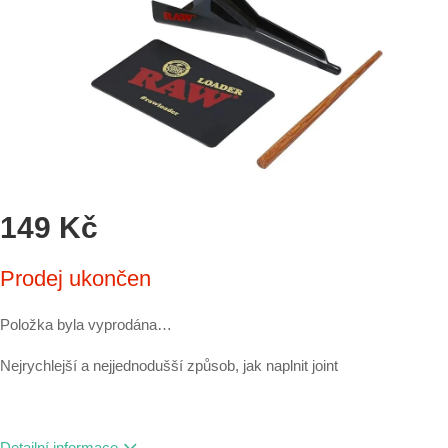
149 Kč
Měrná
Prodej ukončen
cena:
Položka byla vyprodána…
Nejrychlejší a nejjednodušší způsob, jak naplnit joint
Detailní informace