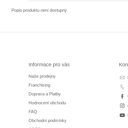
Popis produktu není dostupný
Z
á
p
a
t
Informace pro vás
Kon
í
Naše prodejny
Franchising
Doprava a Platby
Hodnocení obchodu
FAQ
Obchodní podmínky