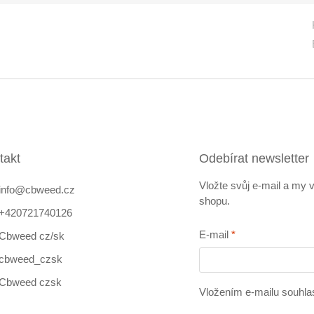
takt
Odebírat newsletter
Vložte svůj e-mail a my
info
@
cbweed.cz
shopu.
+420721740126
E-mail
Cbweed cz/sk
cbweed_czsk
Cbweed czsk
Vložením e-mailu souhla