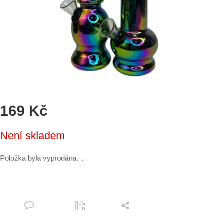
169 Kč
Měrná
Není skladem
cena:
Položka byla vyprodána…