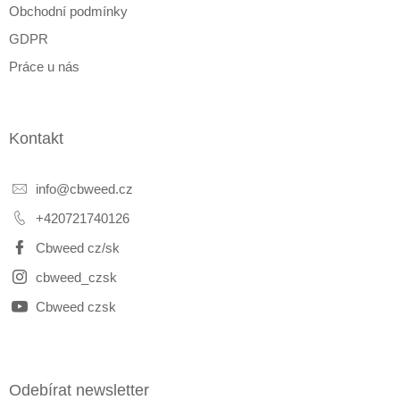
Obchodní podmínky
GDPR
Práce u nás
Kontakt
info
@
cbweed.cz
+420721740126
Cbweed cz/sk
cbweed_czsk
Cbweed czsk
Odebírat newsletter