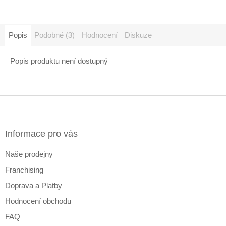
Popis
Podobné (3)
Hodnocení
Diskuze
Popis produktu není dostupný
Z
á
p
a
Informace pro vás
t
Naše prodejny
í
Franchising
Doprava a Platby
Hodnocení obchodu
FAQ