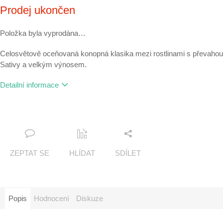
Měrná
Prodej ukončen
cena:
Položka byla vyprodána…
Celosvětově oceňovaná konopná klasika mezi rostlinami s převahou
Sativy a velkým výnosem.
Detailní informace
ZEPTAT SE
HLÍDAT
SDÍLET
Popis
Hodnocení
Diskuze