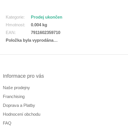
Kategorie
:
Prodej ukončen
Hmotnost
:
0.004 kg
EAN
:
7911602359710
Položka byla vyprodána…
Z
á
p
a
Informace pro vás
t
Naše prodejny
í
Franchising
Doprava a Platby
Hodnocení obchodu
FAQ