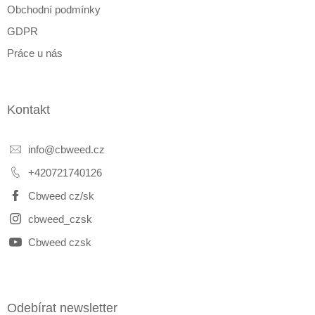
Obchodní podmínky
GDPR
Práce u nás
Kontakt
info
@
cbweed.cz
+420721740126
Cbweed cz/sk
cbweed_czsk
Cbweed czsk
Odebírat newsletter