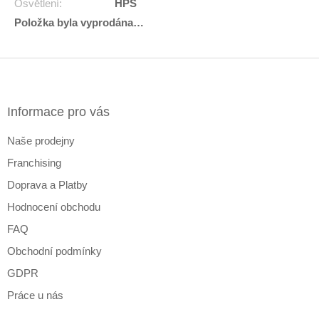
Osvětlení
:
HPS
Položka byla vyprodána…
Z
á
p
a
Informace pro vás
t
Naše prodejny
í
Franchising
Doprava a Platby
Hodnocení obchodu
FAQ
Obchodní podmínky
GDPR
Práce u nás