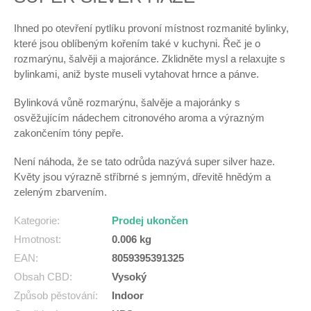
Ihned po otevření pytlíku provoní místnost rozmanité bylinky,
které jsou oblíbeným kořením také v kuchyni. Řeč je o
rozmarýnu, šalvěji a majoránce. Zklidněte mysl a relaxujte s
bylinkami, aniž byste museli vytahovat hrnce a pánve.
Bylinková vůně rozmarýnu, šalvěje a majoránky s
osvěžujícím nádechem citronového aroma a výrazným
zakončením tóny pepře.
Není náhoda, že se tato odrůda nazývá super silver haze.
Květy jsou výrazně stříbrné s jemným, dřevitě hnědým a
zeleným zbarvením.
Kategorie
:
Prodej ukončen
Hmotnost
:
0.006 kg
EAN
:
8059395391325
Obsah CBD
:
Vysoký
Způsob pěstování
:
Indoor