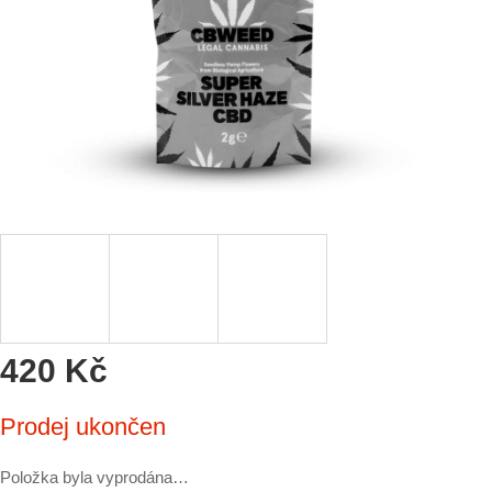
420 Kč
Měrná
Prodej ukončen
cena:
Položka byla vyprodána…