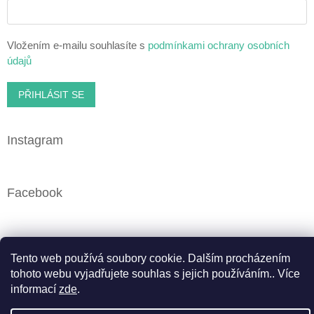
Vložením e-mailu souhlasíte s
podmínkami ochrany osobních
údajů
PŘIHLÁSIT SE
Instagram
Facebook
Vytvořil Shoptet
Tento web používá soubory cookie. Dalším procházením
tohoto webu vyjadřujete souhlas s jejich používáním.. Více
informací
zde
.
Copyright 2026
Cbweed.cz
. Všechna práva vyhrazena.
Upravit nastavení cookies