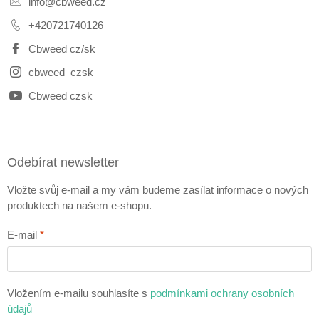
info
@
cbweed.cz
+420721740126
Cbweed cz/sk
cbweed_czsk
Cbweed czsk
Odebírat newsletter
Vložte svůj e-mail a my vám budeme zasílat informace o nových
produktech na našem e-shopu.
E-mail
Vložením e-mailu souhlasíte s
podmínkami ochrany osobních
údajů