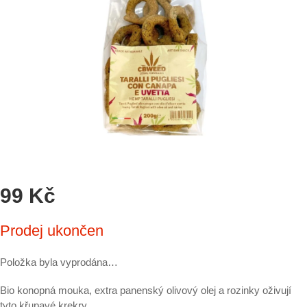
99 Kč
Měrná
Prodej ukončen
cena:
Položka byla vyprodána…
Bio konopná mouka, extra panenský olivový olej a rozinky oživují
tyto křupavé krekry.