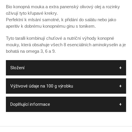
Bio konopná mouka a extra panenský olivový olej a rozinky
oživují tyto křupavé krekry.
Perfektní k mlsání samotné, k přidání do salátu nebo jako
aperitiv k dobrému konopnému ginu s tonikem.
Tyto taralli kombinují chuťové a nutriční výhody konopné
mouky, která obsahuje všech 8 esenciálních aminokyselin a je
bohatá na omega 3, 6 a 9.
Složení
Výživové údaje na 100 g výrobku
Doplňující informace
Z