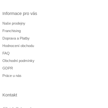
á
p
a
Informace pro vás
t
Naše prodejny
í
Franchising
Doprava a Platby
Hodnocení obchodu
FAQ
Obchodní podmínky
GDPR
Práce u nás
Kontakt