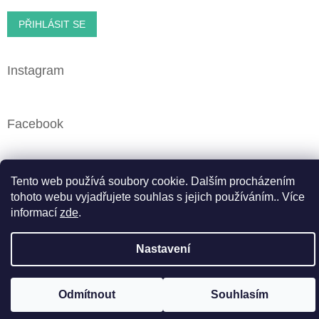
PŘIHLÁSIT SE
Instagram
Facebook
Tento web používá soubory cookie. Dalším procházením
Vytvořil Shoptet
tohoto webu vyjadřujete souhlas s jejich používáním.. Více
informací
zde
.
Copyright 2026
Cbweed.cz
. Všechna práva vyhrazena.
Upravit nastavení cookies
Nastavení
Odmítnout
Souhlasím