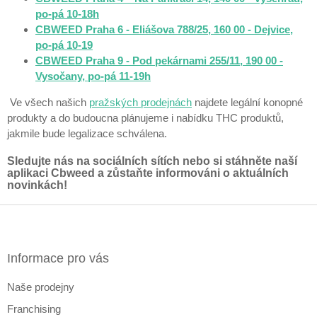
po-pá 10-18h
CBWEED Praha 6 - Eliášova 788/25, 160 00 - Dejvice,
po-pá 10-19
CBWEED Praha 9 - Pod pekárnami 255/11, 190 00 -
Vysočany, po-pá 11-19h
Ve všech našich
pražských prodejnách
najdete legální konopné
produkty a do budoucna plánujeme i nabídku THC produktů,
jakmile bude legalizace schválena.
Sledujte nás na sociálních sítích nebo si stáhněte naší
aplikaci Cbweed a zůstaňte informováni o aktuálních
novinkách!
Z
á
p
a
Informace pro vás
t
Naše prodejny
í
Franchising