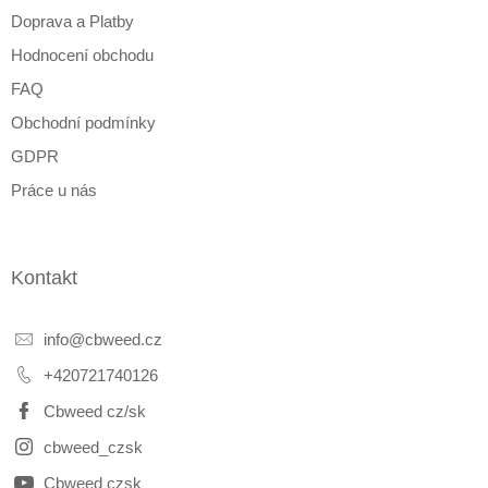
Doprava a Platby
Hodnocení obchodu
FAQ
Obchodní podmínky
GDPR
Práce u nás
Kontakt
info
@
cbweed.cz
+420721740126
Cbweed cz/sk
cbweed_czsk
Cbweed czsk