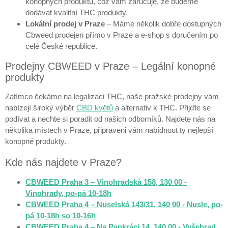
konopných produktů, což vám zaručuje, že budeme
dodávat kvalitní THC produkty.
Lokální prodej v Praze
– Máme několik dobře dostupných
Cbweed prodejen přímo v Praze a e-shop s doručením po
celé České republice.
Prodejny CBWEED v Praze – Legální konopné
produkty
Zatímco čekáme na legalizaci THC, naše pražské prodejny vám
nabízejí široký výběr
CBD květů
a alternativ k THC. Přijďte se
podívat a nechte si poradit od našich odborníků. Najdete nás na
několika místech v Praze, připraveni vám nabídnout ty nejlepší
konopné produkty.
Kde nás najdete v Praze?
CBWEED Praha 3 – Vinohradská 158, 130 00 -
Vinohrady, po-pá 10-18h
CBWEED Praha 4 – Nuselská 143/31, 140 00 - Nusle, po-
pá 10-18h so 10-16h
CBWEED Praha 4 – Na Pankráci 14, 140 00 - Vyšehrad,