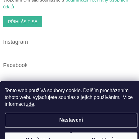
údajů
PŘIHLÁSIT SE
Instagram
Facebook
Tento web používá soubory cookie. Dalším procházením
Vytvořil Shoptet
tohoto webu vyjadřujete souhlas s jejich používáním.. Více
informací
zde
.
Copyright 2026
Cbweed.cz
. Všechna práva vyhrazena.
Upravit nastavení cookies
Nastavení