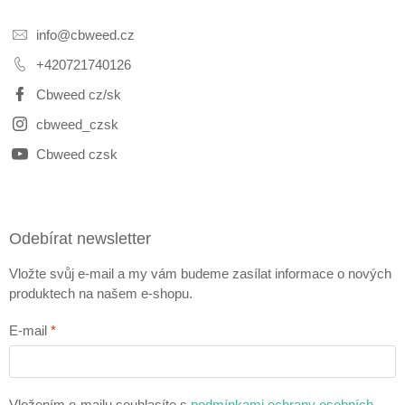
info
@
cbweed.cz
+420721740126
Cbweed cz/sk
cbweed_czsk
Cbweed czsk
Odebírat newsletter
Vložte svůj e-mail a my vám budeme zasílat informace o nových
produktech na našem e-shopu.
E-mail
Vložením e-mailu souhlasíte s
podmínkami ochrany osobních