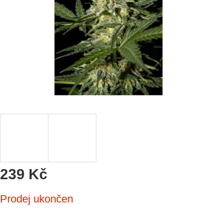
239 Kč
Měrná
Prodej ukončen
cena: