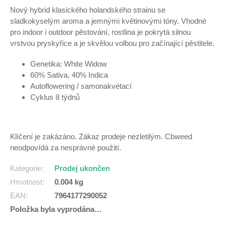
Nový hybrid klasického holandského strainu se
sladkokyselým aroma a jemnými květinovými tóny. Vhodné
pro indoor i outdoor pěstování, rostlina je pokrytá silnou
vrstvou pryskyřice a je skvělou volbou pro začínající pěstitele.
Genetika: White Widow
60% Sativa, 40% Indica
Autoflowering / samonakvétací
Cyklus 8 týdnů
Klíčení je zakázáno. Zákaz prodeje nezletilým. Cbweed
neodpovídá za nesprávné použití.
Kategorie
:
Prodej ukončen
Hmotnost
:
0.004 kg
EAN
:
7964177290052
Položka byla vyprodána…