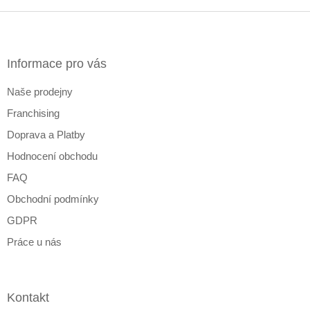
Z
á
p
a
Informace pro vás
t
Naše prodejny
í
Franchising
Doprava a Platby
Hodnocení obchodu
FAQ
Obchodní podmínky
GDPR
Práce u nás
Kontakt