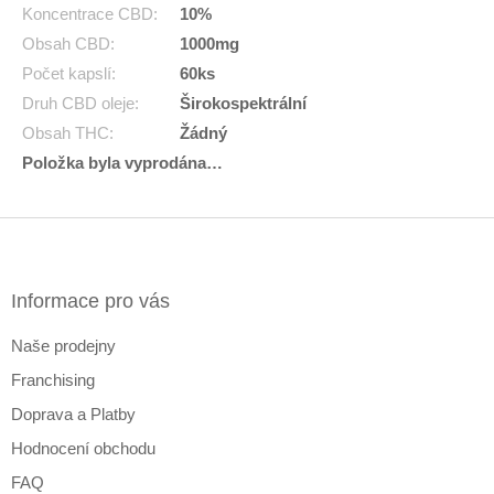
Koncentrace CBD
:
10%
Obsah CBD
:
1000mg
Počet kapslí
:
60ks
Druh CBD oleje
:
Širokospektrální
Obsah THC
:
Žádný
Položka byla vyprodána…
Z
á
p
a
Informace pro vás
t
Naše prodejny
í
Franchising
Doprava a Platby
Hodnocení obchodu
FAQ