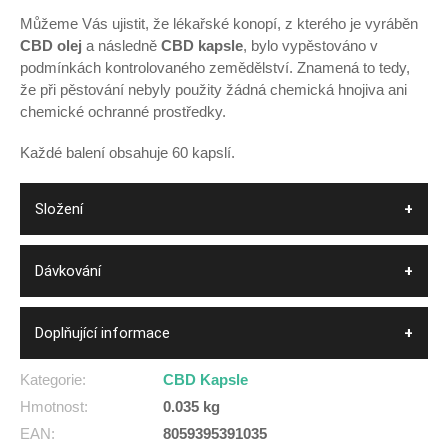
Můžeme Vás ujistit, že lékařské konopí, z kterého je vyráběn
CBD olej
a následně
CBD kapsle
, bylo vypěstováno v
podmínkách kontrolovaného zemědělství. Znamená to tedy,
že při pěstování nebyly použity žádná chemická hnojiva ani
chemické ochranné prostředky.
Každé balení obsahuje 60 kapslí.
Složení
Dávkování
Doplňující informace
Kategorie
:
CBD Kapsle
Hmotnost
:
0.035 kg
EAN
:
8059395391035