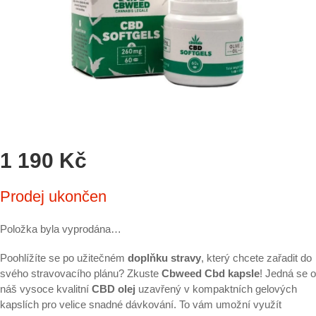
1 190 Kč
Měrná
Prodej ukončen
cena:
Položka byla vyprodána…
Poohlížíte se po užitečném
doplňku stravy
, který chcete zařadit do
svého stravovacího plánu? Zkuste
Cbweed Cbd kapsle
! Jedná se o
náš vysoce kvalitní
CBD olej
uzavřený v kompaktních gelových
kapslích pro velice snadné dávkování. To vám umožní využít