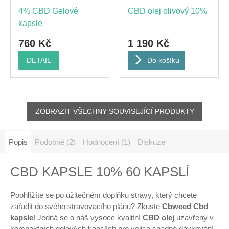
4% CBD Gelové
CBD olej olivový 10%
kapsle
760 Kč
1 190 Kč
DETAIL
Do košíku
ZOBRAZIT VŠECHNY SOUVISEJÍCÍ PRODUKTY
Popis
Podobné (2)
Hodnocení (1)
Diskuze
CBD KAPSLE 10% 60 KAPSLÍ
Poohlížíte se po užitečném doplňku stravy, který chcete
zařadit do svého stravovacího plánu? Zkuste
Cbweed Cbd
kapsle
! Jedná se o náš vysoce kvalitní
CBD olej
uzavřený v
kompaktních gelových kapslích pro velice snadné dávkování.