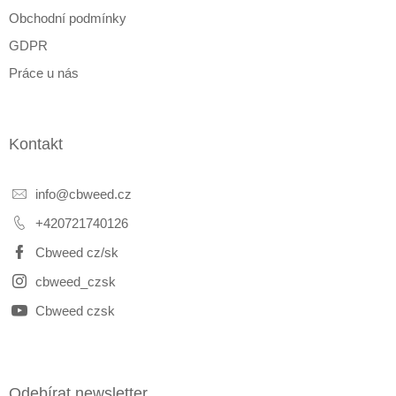
Obchodní podmínky
GDPR
Práce u nás
Kontakt
info
@
cbweed.cz
+420721740126
Cbweed cz/sk
cbweed_czsk
Cbweed czsk
Odebírat newsletter