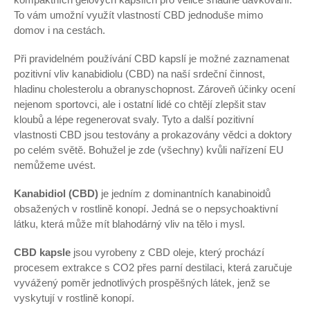
To vám umožní využít vlastností CBD jednoduše mimo
domov i na cestách.
Při pravidelném používání CBD kapslí je možné zaznamenat
pozitivní vliv kanabidiolu (CBD) na naší srdeční činnost,
hladinu cholesterolu a obranyschopnost. Zároveň účinky ocení
nejenom sportovci, ale i ostatní lidé co chtějí zlepšit stav
kloubů a lépe regenerovat svaly.
Tyto a další pozitivní
vlastnosti CBD jsou testovány a prokazovány vědci a doktory
po celém světě. Bohužel je zde (všechny) kvůli nařízení EU
nemůžeme uvést.
Kanabidiol (CBD)
je jedním z dominantních kanabinoidů
obsažených v rostlině konopí. Jedná se o nepsychoaktivní
látku, která může mít blahodárný vliv na tělo i mysl.
CBD kapsle
jsou vyrobeny z CBD oleje, který prochází
procesem extrakce s CO2 přes parní destilaci, která zaručuje
vyvážený poměr jednotlivých prospěšných látek, jenž se
vyskytují v rostlině konopí.