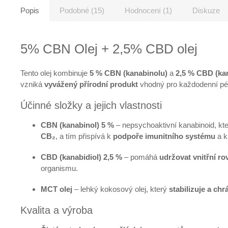
Popis
Podobné (15)
Hodnocení (1)
Diskuze
5% CBN Olej + 2,5% CBD olej
Tento olej kombinuje
5 % CBN (kanabinolu)
a
2,5 % CBD (kan
vzniká
vyvážený přírodní produkt
vhodný pro každodenní péči
Účinné složky a jejich vlastnosti
CBN (kanabinol) 5 %
– nepsychoaktivní kanabinoid, kt
CB₂
, a tím přispívá k
podpoře imunitního systému
a 
CBD (kanabidiol) 2,5 %
– pomáhá
udržovat vnitřní r
organismu.
MCT olej
– lehký kokosový olej, který
stabilizuje a chrá
Kvalita a výroba