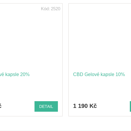
Kód:
2520
é kapsle 20%
CBD Gelové kapsle 10%
č
1 190 Kč
DETAIL