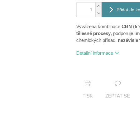
Přidat do k
Vyvážená kombinace
CBN (5 
tělesné procesy
, podporuje
im
chemických přísad,
nezávisle
Detailní informace
TISK
ZEPTAT SE