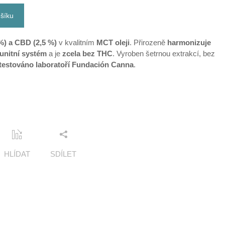
ošíku
%) a CBD (2,5 %)
v kvalitním
MCT oleji
. Přirozeně
harmonizuje
unitní systém
a je
zcela bez THC
. Vyroben šetrnou extrakcí, bez
 testováno laboratoří Fundación Canna
.
HLÍDAT
SDÍLET