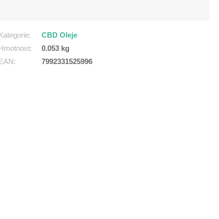
Kategorie
:
CBD Oleje
Hmotnost
:
0.053 kg
EAN
:
7992331525996