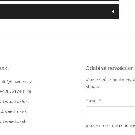
takt
Odebírat newsletter
Vložte svůj e-mail a my
info
@
cbweed.cz
shopu.
+420721740126
E-mail
Cbweed cz/sk
cbweed_czsk
Cbweed czsk
Vložením e-mailu souhla