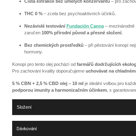
Čistá extrakce bez umělých konzervantů
– pro zachov
THC 0 %
– zcela bez psychoaktivních účinků.
Nezávislé testování
Fundación Canna
– mezinárodně u
zaručen
100% přírodní původ a přesné složení
.
Bez chemických prostředků
– při pěstování konopí nej
hormony.
Konopí pro tento olej pochází od
farmářů dodržujících ekolo
Pro zachování kvality doporučujeme
uchovávat na chladném
5 % CBN + 2,5 % CBD olej – 10 ml
je ideální volbou pro kaž
podporou imunity a harmonizačním účinkem
, s garantovano
Složení
Dávkování