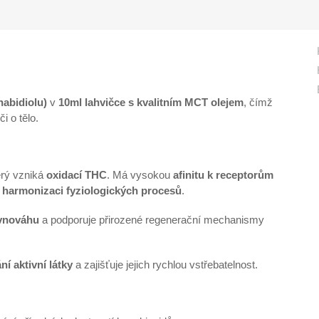
abidiolu)
v
10ml lahvičce s kvalitním MCT olejem
, čímž
 o tělo.
erý vzniká
oxidací THC
. Má vysokou
afinitu k receptorům
k
harmonizaci fyziologických procesů
.
ovnováhu
a podporuje přirozené regenerační mechanismy
ní aktivní látky
a zajišťuje jejich rychlou vstřebatelnost.