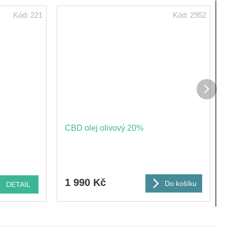
Kód:
221
Kód:
2952
Dalš
prod
CBD olej olivový 20%
1 990 Kč
Do košíku
DETAIL