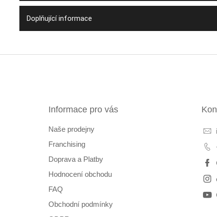
Doplňující informace
Z
á
p
a
t
Informace pro vás
Kon
í
Naše prodejny
Franchising
Doprava a Platby
Hodnocení obchodu
FAQ
Obchodní podmínky