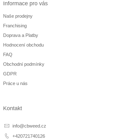
a
Informace pro vás
t
Naše prodejny
í
Franchising
Doprava a Platby
Hodnocení obchodu
FAQ
Obchodní podmínky
GDPR
Práce u nás
Kontakt
info
@
cbweed.cz
+420721740126