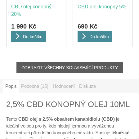
CBD olej konopný
CBD olej konopný 5%
20%
1 990 Kč
690 Kč
Do košíku
Do košíku
ZOBRAZIT VŠECHNY SOUVISEJÍCÍ PRODUKTY
Popis
Podobné (15)
Hodnocení
Diskuze
2,5% CBD KONOPNÝ OLEJ 10ML
Tento
CBD olej s 2,5% obsahem kanabidiolu (CBD)
je
ideální volbou pro ty, kdo hledají jemnou a vyváženou
koncentraci přírodního konopného extraktu. Spojuje
lékařské