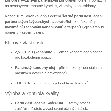
konopí
s
výživným panenským konopným olejem
, bohatým
na nenasycené mastné kyseliny, vitaminy a antioxidanty.
Každá 10ml lahvička je výsledkem
šetrné parní destilace v
partnerských švýcarských laboratořích
, která zaručuje
maximální zachování kanabinoidů a terpenů
i jejich stabilní
poměr v každém balení.
Klíčové vlastnosti
2,5 % CBD (kanabidiol)
– jemná koncentrace vhodná
pro každodenní použití.
Panenský konopný olej
– přírodní zdroj esenciálních
mastných kyselin a antioxidantů.
THC 0 %
– zcela bez psychoaktivních účinků.
Výroba a kontrola kvality
Parní destilace ve Švýcarsku
– šetrný proces
zajišťující čistotu a zachování účinných látek.