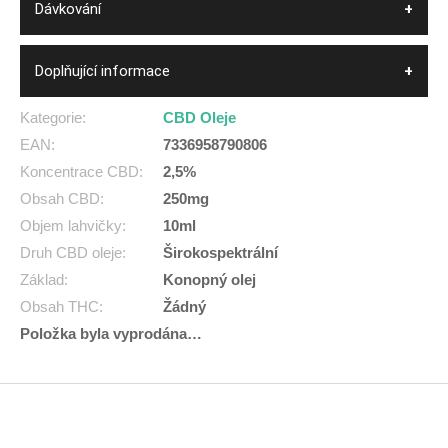
Dávkování
Doplňující informace
Kategorie
:
CBD Oleje
EAN
:
7336958790806
Koncentrace CBD
:
2,5%
Obsah CBD
:
250mg
Objem lahvičky
:
10ml
Druh CBD oleje
:
Širokospektrální
Základ
:
Konopný olej
Obsah THC
:
Žádný
Položka byla vyprodána…
Z
á
p