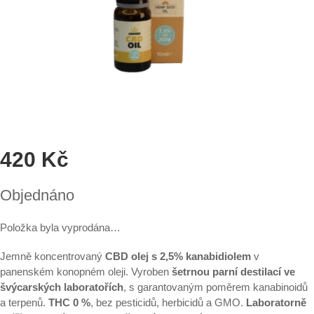
420 Kč
Měrná
Objednáno
cena:
Položka byla vyprodána…
Jemně koncentrovaný
CBD olej s 2,5% kanabidiolem
v
panenském konopném oleji. Vyroben
šetrnou parní destilací ve
švýcarských laboratořích
, s garantovaným poměrem kanabinoidů
a terpenů.
THC 0 %
, bez pesticidů, herbicidů a GMO.
Laboratorně