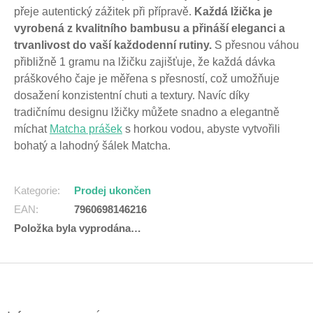
přeje autentický zážitek při přípravě.
Každá lžička je
vyrobená z kvalitního bambusu a přináší eleganci a
trvanlivost do vaší každodenní rutiny.
S přesnou váhou
přibližně 1 gramu na lžičku zajišťuje, že každá dávka
práškového čaje je měřena s přesností, což umožňuje
dosažení konzistentní chuti a textury. Navíc díky
tradičnímu designu lžičky můžete snadno a elegantně
míchat
Matcha prášek
s horkou vodou, abyste vytvořili
bohatý a lahodný šálek Matcha.
Kategorie
:
Prodej ukončen
EAN
:
7960698146216
Položka byla vyprodána…
Z
á
p