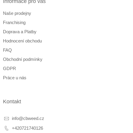
a
Informace pro vás
t
Naše prodejny
í
Franchising
Doprava a Platby
Hodnocení obchodu
FAQ
Obchodní podmínky
GDPR
Práce u nás
Kontakt
info
@
cbweed.cz
+420721740126