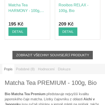
Matcha Tea
Rooibos RELAX -
HARMONY - 100g,
100g, Bio
Bio
195 Kč
209 Kč
DETAIL
DETAIL
ZOBRAZIT VŠECHNY SOUVISEJÍCÍ PRODUKTY
Popis
Podobné (8)
Hodnocení
Diskuze
Matcha Tea PREMIUM - 100g, Bio
Bio Matcha Tea Premium
představuje nejvyšší kvalitu
japonského čaje matcha. Lístky čajovníku z oblasti
Aichi v
Japonsku
jsou ručně sbírány a jemně mleté na prášek, takže