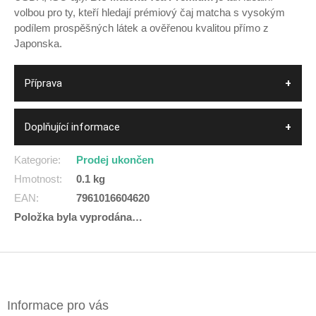
volbou pro ty, kteří hledají prémiový čaj matcha s vysokým
podílem prospěšných látek a ověřenou kvalitou přímo z
Japonska.
Příprava
Doplňující informace
Kategorie
:
Prodej ukončen
Hmotnost
:
0.1 kg
EAN
:
7961016604620
Položka byla vyprodána…
Z
á
p
a
Informace pro vás