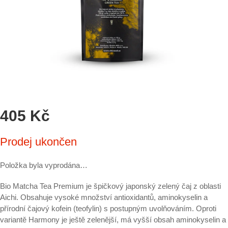
405 Kč
Měrná
Prodej ukončen
cena:
Položka byla vyprodána…
Bio Matcha Tea Premium je špičkový japonský zelený čaj z oblasti
Aichi. Obsahuje vysoké množství antioxidantů, aminokyselin a
přírodní čajový kofein (teofylin) s postupným uvolňováním. Oproti
variantě Harmony je ještě zelenější, má vyšší obsah aminokyselin a