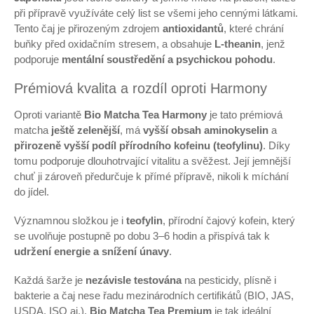
při přípravě využíváte celý list se všemi jeho cennými látkami.
Tento čaj je přirozeným zdrojem
antioxidantů
, které chrání
buňky před oxidačním stresem, a obsahuje
L-theanin
, jenž
podporuje
mentální soustředění a psychickou pohodu
.
Prémiová kvalita a rozdíl oproti Harmony
Oproti variantě
Bio Matcha Tea Harmony
je tato prémiová
matcha
ještě zelenější
, má
vyšší obsah aminokyselin
a
přirozeně vyšší podíl přírodního kofeinu (teofylinu)
. Díky
tomu podporuje dlouhotrvající vitalitu a svěžest. Její jemnější
chuť ji zároveň předurčuje k přímé přípravě, nikoli k míchání
do jídel.
Významnou složkou je i
teofylin
, přírodní čajový kofein, který
se uvolňuje postupně po dobu 3–6 hodin a přispívá tak k
udržení energie a snížení únavy
.
Každá šarže je
nezávisle testována
na pesticidy, plísně i
bakterie a čaj nese řadu mezinárodních certifikátů (BIO, JAS,
USDA, ISO aj.).
Bio Matcha Tea Premium
je tak ideální