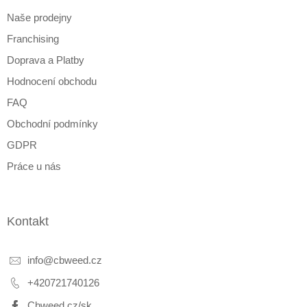
t
Naše prodejny
í
Franchising
Doprava a Platby
Hodnocení obchodu
FAQ
Obchodní podmínky
GDPR
Práce u nás
Kontakt
info
@
cbweed.cz
+420721740126
Cbweed cz/sk