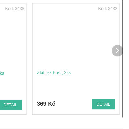
Kód:
3438
Kód:
3432
Dalš
prod
Zkittlez Fast, 3ks
ks
369 Kč
DETAIL
DETAIL