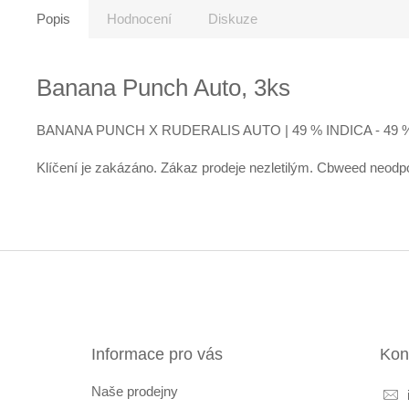
Popis
Hodnocení
Diskuze
Banana Punch Auto, 3ks
BANANA PUNCH X RUDERALIS AUTO | 49 % INDICA - 49 %
Klíčení je zakázáno. Zákaz prodeje nezletilým. Cbweed neodp
Z
á
p
a
t
Informace pro vás
Kon
í
Naše prodejny