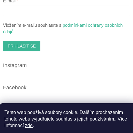
E-mail
Vložením e-mailu souhlasíte s
podmínkami ochrany osobních
údajů
PŘIHLÁSIT SE
Instagram
Facebook
Tento web používá soubory cookie. Dalším procházením
Vytvořil Shoptet
tohoto webu vyjadřujete souhlas s jejich používáním.. Více
informací
zde
.
Copyright 2026
Cbweed.cz
. Všechna práva vyhrazena.