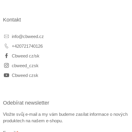
Kontakt
info
@
cbweed.cz
+420721740126
Cbweed cz/sk
cbweed_czsk
Cbweed czsk
Odebírat newsletter
Vložte svůj e-mail a my vám budeme zasílat informace o nových
produktech na našem e-shopu.