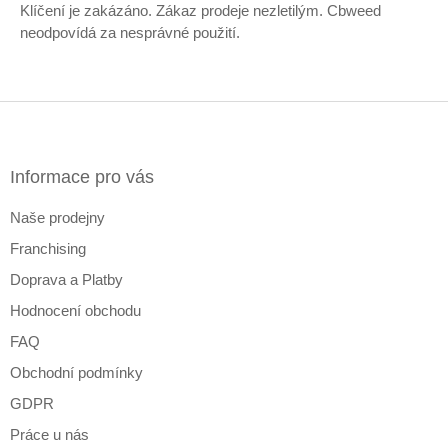
Klíčení je zakázáno. Zákaz prodeje nezletilým. Cbweed
neodpovídá za nesprávné použití.
Z
á
p
a
Informace pro vás
t
Naše prodejny
í
Franchising
Doprava a Platby
Hodnocení obchodu
FAQ
Obchodní podmínky
GDPR
Práce u nás