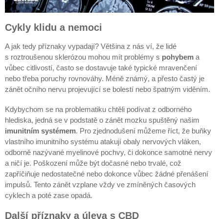
Cykly klidu a nemoci
A jak tedy příznaky vypadají? Většina z nás ví, že lidé
s roztroušenou sklerózou mohou mít problémy s
pohybem
a
vůbec citlivostí, často se dostavuje také typické mravenčení
nebo třeba poruchy rovnováhy. Méně známý, a přesto častý je
zánět očního nervu projevující se bolestí nebo špatným viděním.
Kdybychom se na problematiku chtěli podívat z odborného
hlediska, jedná se v podstatě o zánět mozku spuštěný našim
imunitním systémem
. Pro zjednodušení můžeme říct, že buňky
vlastního imunitního systému atakují obaly nervových vláken,
odborně nazývané myelinové pochvy, či dokonce samotné nervy
a ničí je. Poškození může být dočasné nebo trvalé, což
zapříčiňuje nedostatečné nebo dokonce vůbec žádné přenášení
impulsů. Tento zánět vzplane vždy ve zmíněných časových
cyklech a poté zase opadá.
Další příznaky a úleva s CBD