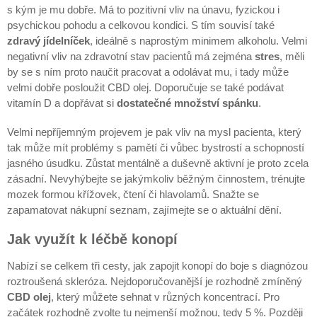
s kým je mu dobře. Má to pozitivní vliv na únavu, fyzickou i
psychickou pohodu a celkovou kondici. S tím souvisí také
zdravý jídelníček
, ideálně s naprostým minimem alkoholu. Velmi
negativní vliv na zdravotní stav pacientů má zejména
stres
, měli
by se s ním proto naučit pracovat a odolávat mu, i tady může
velmi dobře posloužit CBD olej. Doporučuje se také podávat
vitamín D a dopřávat si
dostatečné množství spánku
.
Velmi nepříjemným projevem je pak vliv na mysl pacienta, který
tak může mít problémy s pamětí či vůbec bystrostí a schopností
jasného úsudku. Zůstat mentálně a duševně aktivní je proto zcela
zásadní. Nevyhýbejte se jakýmkoliv běžným činnostem, trénujte
mozek formou křížovek, čtení či hlavolamů. Snažte se
zapamatovat nákupní seznam, zajímejte se o aktuální dění.
Jak využít k léčbě konopí
Nabízí se celkem tři cesty, jak zapojit konopí do boje s diagnózou
roztroušená skleróza. Nejdoporučovanější je rozhodně zmíněný
CBD olej
, který můžete sehnat v různých koncentrací. Pro
začátek rozhodně zvolte tu nejmenší možnou, tedy 5 %. Později