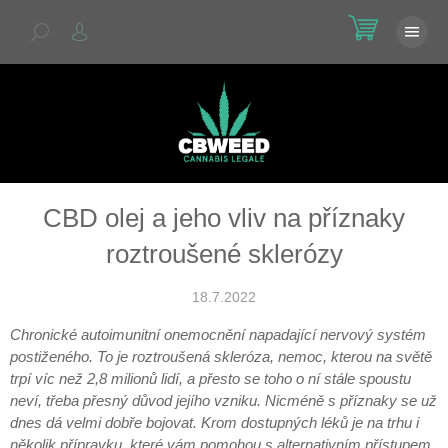
Přejít
NÁKU
na
KOŠÍK
obsah
CBD olej a jeho vliv na příznaky
roztroušené sklerózy
18.7.2022
Chronické autoimunitní onemocnění napadající nervový systém
postiženého. To je roztroušená skleróza, nemoc, kterou na světě
trpí víc než 2,8 milionů lidí, a přesto se toho o ní stále spoustu
neví, třeba přesný důvod jejího vzniku. Nicméně s příznaky se už
dnes dá velmi dobře bojovat. Krom dostupných léků je na trhu i
několik přípravku, které vám pomohou s alternativním přístupem