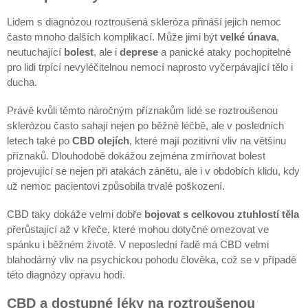
Lidem s diagnózou roztroušená skleróza přináší jejich nemoc
často mnoho dalších komplikací. Může jimi být
velké únava
,
neutuchající
bolest
, ale i
deprese
a panické ataky pochopitelné
pro lidi trpící nevyléčitelnou nemocí naprosto vyčerpávající tělo i
ducha.
Právě kvůli těmto náročným příznakům lidé se roztroušenou
sklerózou často sahají nejen po běžné léčbě, ale v posledních
letech také po
CBD olejích
, které mají pozitivní vliv na většinu
příznaků. Dlouhodobě dokážou zejména zmírňovat bolest
projevující se nejen při atakách zánětu, ale i v obdobích klidu, kdy
už nemoc pacientovi způsobila trvalé poškození.
CBD taky dokáže velmi dobře
bojovat s celkovou ztuhlostí těla
přerůstající až v křeče, které mohou dotyčné omezovat ve
spánku i běžném životě. V neposlední řadě má CBD velmi
blahodárný vliv na psychickou pohodu člověka, což se v případě
této diagnózy opravu hodí.
CBD a dostupné léky na roztroušenou