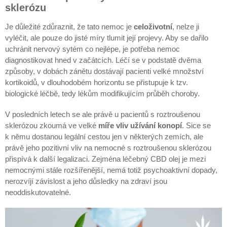
sklerózu
Je důležité zdůraznit, že tato nemoc je
celoživotní
, nelze ji
vyléčit, ale pouze do jisté míry tlumit její projevy. Aby se dařilo
uchránit nervový sytém co nejlépe, je potřeba nemoc
diagnostikovat hned v začátcích. Léčí se v podstatě dvěma
způsoby, v dobách zánětu dostávají pacienti velké množství
kortikoidů, v dlouhodobém horizontu se přistupuje k tzv.
biologické léčbě, tedy lékům modifikujícím průběh choroby.
V posledních letech se ale právě u pacientů s roztroušenou
sklerózou zkoumá ve velké
míře vliv užívání konopí
. Sice se
k němu dostanou legální cestou jen v některých zemích, ale
právě jeho pozitivní vliv na nemocné s roztroušenou sklerózou
přispívá k další legalizaci. Zejména léčebný CBD olej je mezi
nemocnými stále rozšířenější, nemá totiž psychoaktivní dopady,
nerozvíjí závislost a jeho důsledky na zdraví jsou
neoddiskutovatelné.