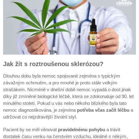
Jak žít s roztroušenou sklerózou?
Dlouhou dobu byla nemoc spojované zejména s typickým
závažným ochrnutím, a pro mnohé je proto stále velkým
strašákem. Nicméně v dnešní době nemoc vypadá o dost jinak
díky již zmíněné biologické léčbě, která se zdokonaluje od 90. let
minulého století. Pokud u vás nebo někoho blízkého byla tato
nemoc diagnostikována, je zejména
potřeba včas začít léčbu
a
udržovat co nejzdravější životní styl.
Pacient by se měl věnovat
pravidelnému pohybu
a trávit
dostatek času venku na čerstvém vzduchu, ideálně s někým,