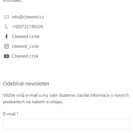
Kontakt
info
@
cbweed.cz
+420721740126
Cbweed cz/sk
cbweed_czsk
Cbweed czsk
Odebírat newsletter
Vložte svůj e-mail a my vám budeme zasílat informace o nových
produktech na našem e-shopu.
E-mail