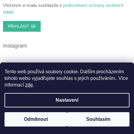
Vložením e-mailu souhlasíte s
podmínkami ochrany osobních
údajů
PŘIHLÁSIT SE
Instagram
Facebook
Tento web používá soubory cookie. Dalším procházením
tohoto webu vyjadřujete souhlas s jejich používáním.. Více
informací
zde
.
Vytvořil Shoptet
Nastavení
Copyright 2026
Cbweed.cz
. Všechna práva vyhrazena.
Odmítnout
Souhlasím
Upravit nastavení cookies