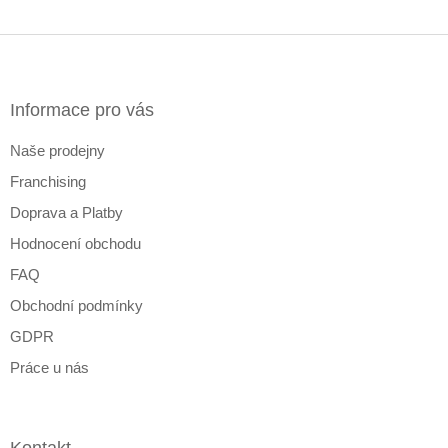
Z
á
p
a
Informace pro vás
t
Naše prodejny
í
Franchising
Doprava a Platby
Hodnocení obchodu
FAQ
Obchodní podmínky
GDPR
Práce u nás