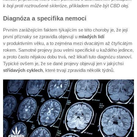
k boji proti roztroušené skleróze, příkladem může být CBD olej.
Diagnóza a specifika nemoci
Prvním zarážejícím faktem týkajícím se této choroby je, že její
první příznaky se zpravidla objevují u
mladých lidí
v produktivním věku, a to zejména mezi dvacátým až čtyřicátým
rokem. Samotné projevy jsou velmi specifické u každého jedince,
a proto často nějakou dobu trvá, než lékaři tuto diagnózu stanoví.
Typické ovšem je, že se dané projevy objevují jen v jakýchsi
střídavých cyklech
, které trvají zpravidla několik týdnů.