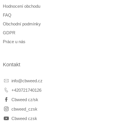
Hodnocení obchodu
FAQ
Obchodní podmínky
GDPR
Práce u nás
Kontakt
info
@
cbweed.cz
+420721740126
Cbweed cz/sk
cbweed_czsk
Cbweed czsk