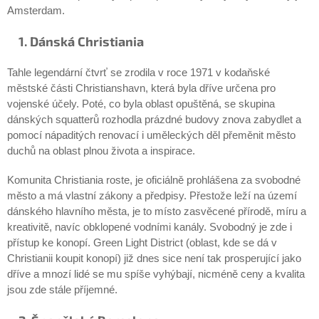
Amsterdam.
1. Dánská Christiania
Tahle legendární čtvrť se zrodila v roce 1971 v kodaňské
městské části Christianshavn, která byla dříve určena pro
vojenské účely. Poté, co byla oblast opuštěná, se skupina
dánských squatterů rozhodla prázdné budovy znova zabydlet a
pomocí nápaditých renovací i uměleckých děl přeměnit město
duchů na oblast plnou života a inspirace.
Komunita Christiania roste, je oficiálně prohlášena za svobodné
město a má vlastní zákony a předpisy. Přestože leží na území
dánského hlavního města, je to místo zasvěcené přírodě, míru a
kreativitě, navíc obklopené vodními kanály. Svobodný je zde i
přístup ke konopí. Green Light District (oblast, kde se dá v
Christianii koupit konopí) již dnes sice není tak prosperující jako
dříve a mnozí lidé se mu spíše vyhýbají, nicméně ceny a kvalita
jsou zde stále příjemné.