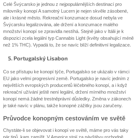
Celé Švýcarsko je jednou z nejpopulárnějších destinací pro
milovníky konopí A samotný Lucern je nejen skvěle zásobené,
ale i krásné město. Rekreační konzumace dosud nebyla ve
Švýcarsku legalizována, ale držení a konzumace malého
množství konopí se zpravidla nestíhá. Stejně jako v Itálii je k
dispozici zcela legální typ Cannabis Light (květy obsahující méně
než 1% THC). Vypadá to, že se navíc blíží definitivní legalizace.
5. Portugalský Lisabon
Co se přístupu ke konopí týče, Portugalsko se ukázalo v rámci
EU jako velmi progresivní země. Portugalsko je navíc jedním z
největších evropských producentů léčebného konopí, a i když
rekreační užívání ještě není legální, držení mírného množství
konopí nemá žádné trestněprávní důsledky. Změna v zákonech
je také navíc v plánu, takže konopné zážitky jsou zaručeny.
Průvodce konopným cestováním ve světě
Chystáte-li se objevovat i konopí ve světě, máme pro vás taky
pár tipů, kam zamířit. V Americe stojí za návštěvu rozhodně