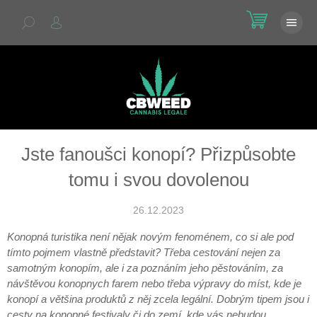
Přejít
NÁKU
na
KOŠÍK
obsah
Jste fanoušci konopí? Přizpůsobte
tomu i svou dovolenou
26.12.2023
Konopná turistika není nějak novým fenoménem, co si ale pod
tímto pojmem vlastně představit? Třeba cestování nejen za
samotným konopím, ale i za poznáním jeho pěstováním, za
návštěvou konopnych farem nebo třeba výpravy do míst, kde je
konopí a většina produktů z něj zcela legální. Dobrým tipem jsou i
cesty na konopné festivaly či do zemí, kde vás nebudou