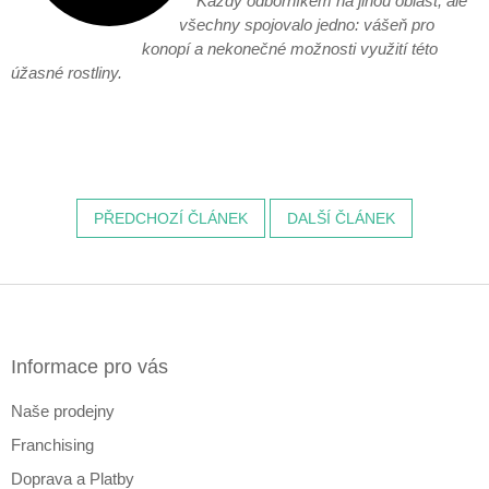
Každý odborníkem na jinou oblast, ale
všechny spojovalo jedno: vášeň pro
konopí a nekonečné možnosti využití této
úžasné rostliny.
PŘEDCHOZÍ ČLÁNEK
DALŠÍ ČLÁNEK
Z
á
p
a
Informace pro vás
t
Naše prodejny
í
Franchising
Doprava a Platby