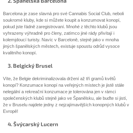
2. Španělská Barcelona
Barcelona je zase slavná pro své Cannabis Social Club, neboli
soukromé kluby, kde si můžete koupit a konzumovat konopí,
pokud jste řádně zaregistrovaní. Mnohé z těchto klubů jsou
vyhrazeny výhradně pro členy, zatímco jiné rády přivítají i
kolemjdoucí turisty. Navíc v Barceloně, stejně jako v mnoha
jiných španělských městech, existuje spoustu odrůd vysoce
kvalitního konopí.
3. Belgický Brusel
Víte, že Belgie dekriminalizovala držení až tří gramů květů
konopí? Konzumace konopí na veřejných místech je jistě stále
nelegální a rekreační konzumace je tolerována jen v rámci
společenských klubů stejně jako ve Španělsku, ale buďte si jistí,
že v Bruselu najdete jedny z nejzajímavějších konopných klubů v
Evropě!
4. Švýcarský Lucern