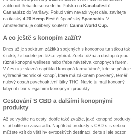
zabloudit třeba do sousedního Polska na
Kanabafest
či
Cannabizz
do Varšavy. Pokud vám nevadí vyjet dále, zavítejte
na italský
4.20 Hemp Fest
či španělský
Spannabis
. V
Amsterdamu je oblíbený soutěžní
Canna World Cup
.
A co ještě s konopím zažít?
Dnes už je spektrum zážitků spojených s konopnou turistikou tak
široké, že budete jen těžce vybírat. Zcela běžná a dostupná jsou
různá konopné wellness nebo třeba návštěva konopnych farem.
V česku je slavná například konopná farma Vranč, kde se pěstuje
výhradně technické konopí, které má zákonem povolený, téměř
nulový obsah psychoaktivní látky THC. Navíc tu mají konopný
labyrint i bar s legálními konopnými produkty.
Cestování S CBD a dalšími konopnými
produkty
Až se vydáte na cesty, dobře také zvažte, jaké konopné produkty
si přibalíte do zavazadla. Například produkty s CBD si s sebou
můžete vzít do většiny evropských destinací, dejte si ale pozor,