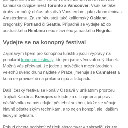
kanadská dvojice měst
Toronto
a
Vancouver
. Však se také
druhý zmíněný občas přezdívá Vansterdam, jako zkomolenina z
Amsterdamu. Za zmínku stojí také kalifornský
Oakland
,
oregonský
Portland
či
Seattle
. Případně se vydejte až do
australského
Nimbinu
nebo slavného jamaského
Negrilu
.
Vydejte se na konopný festival
Zajímavým tipem pro konopnou turistiku jsou i výpravy na
populární
konopné festivaly
, kterým jsme věnovali celý článek.
Možná vás překvapí, že jeden z největších mezinárodních
veletrhů svého druhu najdete v Praze, jmenuje se
Cannafest
a
koná se pravidelně na přelomu října a listopadu.
Další český festival se koná v Ostravě v unikátním prostoru
Trojhalí Karolina.
Konopex
si klade za cíl zejména připravit
návštěvníka na následující pěstební sezónu, takže se věnuje
hlavně pěstitelským technikám, a to nejen konopí, ale i dalším
léčivým bylinám.
Pokud chcete podobný zážitek absolvovat v zahraničí
zkuste