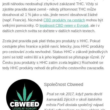
jestli náhodou neobsahují zbytkové zakázané THC. Vždy si
zjistěte pravidla dané země - někdy přítomnost THC může
dosahovat až 1 % jako u nás, jinde nesmí obsahovat žádné
(např. Francie). Nicméně
CBD produkty na cestách
mohou být
velkými pomocníky. O
legálnosti CBD nejen v Evropě
, ale i v
dalších zemích světa se dočtete v dalších našich textech.
Zcela jiné pravidla pak platí třeba pro produkty s HHC. Pokud
cestujete přes hranice a ještě navíc letecky, jsou
HHC produkty
pro cestování zcela nevhodné
. Status HHC v zákoně jednotlivých
zemí se totiž velmi liší a k jeho legálnosti se přistupuje různě. (V
Česku jsou produkty s HHC zatím zcela legální.) Rozhodně se
tedy HHC produkty nehodí do příručního cestovního zavazadla.
Společnost Cbweed
Psal se rok 2017, když parta devíti
kamarádů žijících v okolí italského
města Forlì dostala společný nápad.