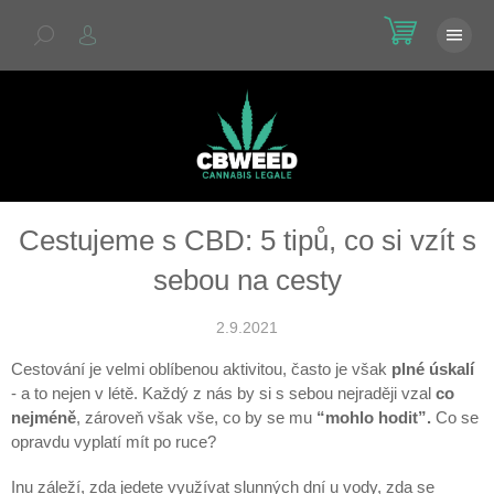
Přejít
NÁKU
na
KOŠÍK
obsah
Cestujeme s CBD: 5 tipů, co si vzít s
sebou na cesty
2.9.2021
Cestování je velmi oblíbenou aktivitou, často je však
plné úskalí
- a to nejen v létě. Každý z nás by si s sebou nejraději vzal
co
nejméně
, zároveň však vše, co by se mu
“mohlo hodit”.
Co se
opravdu vyplatí mít po ruce?
Inu záleží, zda jedete využívat slunných dní u vody, zda se