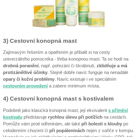
3) Cestovní konopná mast
Zajímavým řešením a opatřením je přibalit si na cesty
univerzálního pomocníka - třeba konopnou mast. Ta se hodí na
drobná poranění
, např. pořezání či škrábnutí,
zklidňuje a má
protizánětlivé účinky
. Stejně dobře navíc funguje na nenadálé
opary či kožní problémy
. Navíc existuje i ve speciálním
cestovním provedení
a zabere minimum místa.
4) Cestovní konopná mast s kostivalem
Podobně jako klasická konopná mast, její ekvivalent
s příměsí
kostivalu
představuje
rychlou úlevu při potížích
na cestách.
Pomůže vám proti odřeninám, ale také
při bolesti s klouby
po
celodenním chození či
při popáleninách
nejen z vařiče v kempu.