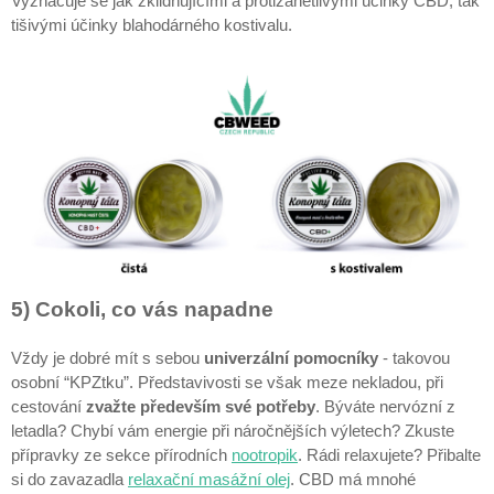
Vyznačuje se jak zklidňujícími a protizánětlivými účinky CBD, tak
tišivými účinky blahodárného kostivalu.
5) Cokoli, co vás napadne
Vždy je dobré mít s sebou
univerzální pomocníky
- takovou
osobní “KPZtku”. Představivosti se však meze nekladou, při
cestování
zvažte především své potřeby
. Býváte nervózní z
letadla? Chybí vám energie při náročnějších výletech? Zkuste
přípravky ze sekce přírodních
nootropik
. Rádi relaxujete? Přibalte
si do zavazadla
relaxační masážní olej
. CBD má mnohé