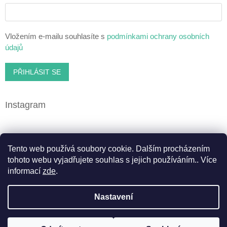
Vložením e-mailu souhlasíte s
podmínkami ochrany osobních
údajů
PŘIHLÁSIT SE
Instagram
Facebook
Tento web používá soubory cookie. Dalším procházením
tohoto webu vyjadřujete souhlas s jejich používáním.. Více
informací
zde
.
Vytvořil Shoptet
Nastavení
Copyright 2026
Cbweed.cz
. Všechna práva vyhrazena.