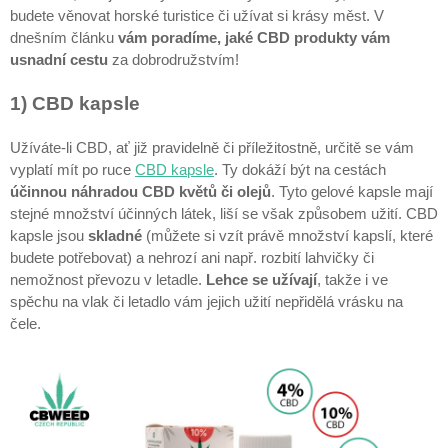
budete věnovat horské turistice či užívat si krásy měst. V
dnešním článku
vám poradíme, jaké CBD produkty vám
usnadní cestu
za dobrodružstvím!
1) CBD kapsle
Užíváte-li CBD, ať již pravidelně či příležitostně, určitě se vám
vyplatí mít po ruce
CBD kapsle
. Ty dokáží být na cestách
účinnou náhradou CBD květů či olejů
. Tyto gelové kapsle mají
stejné množství účinných látek, liší se však způsobem užití. CBD
kapsle jsou
skladné
(můžete si vzít právě množství kapslí, které
budete potřebovat) a nehrozí ani např. rozbití lahvičky či
nemožnost převozu v letadle.
Lehce se užívají
, takže i ve
spěchu na vlak či letadlo vám jejich užití nepřidělá vrásku na
čele.