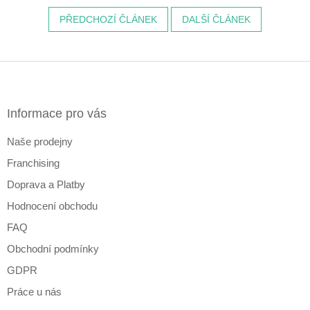
PŘEDCHOZÍ ČLÁNEK
DALŠÍ ČLÁNEK
Z
á
p
a
Informace pro vás
t
Naše prodejny
í
Franchising
Doprava a Platby
Hodnocení obchodu
FAQ
Obchodní podmínky
GDPR
Práce u nás