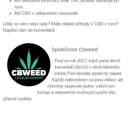
Mít relevantní informaci, kolik THC produkt obsahuje při
ruce
Mít CBD v odbaveném zavazadle
Líbily se vám naše rady? Máte nějaké příhody s CBD z cest?
Napište nám do komentářů!
Společnost Cbweed
Psal se rok 2017, když parta devíti
kamarádů žijících v okolí italského
města Forlì dostala společný nápad.
Každý odborníkem na jinou oblast, ale
všechny spojovalo jedno: vášeň pro
konopí a nekonečné možnosti využití této
úžasné rostliny.