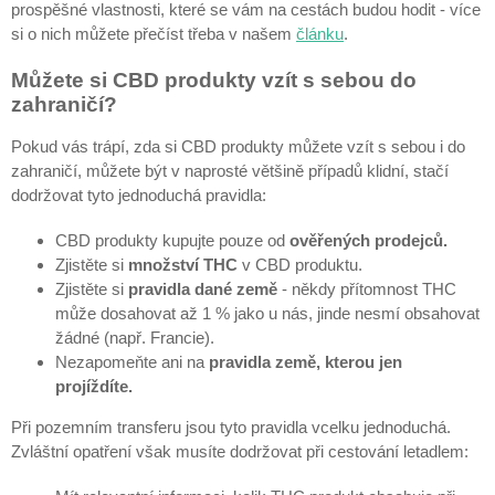
prospěšné vlastnosti, které se vám na cestách budou hodit - více
si o nich můžete přečíst třeba v našem
článku
.
Můžete si CBD produkty vzít s sebou do
zahraničí?
Pokud vás trápí, zda si CBD produkty můžete vzít s sebou i do
zahraničí, můžete být v naprosté většině případů klidní, stačí
dodržovat tyto jednoduchá pravidla:
CBD produkty kupujte pouze od
ověřených prodejců.
Zjistěte si
množství THC
v CBD produktu.
Zjistěte si
pravidla dané země
- někdy přítomnost THC
může dosahovat až 1 % jako u nás, jinde nesmí obsahovat
žádné (např. Francie).
Nezapomeňte ani na
pravidla země, kterou jen
projíždíte.
Při pozemním transferu jsou tyto pravidla vcelku jednoduchá.
Zvláštní opatření však musíte dodržovat při cestování letadlem: