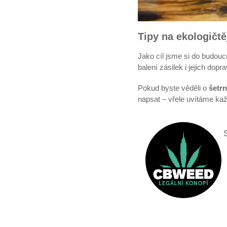
Tipy na ekologičt
Jako cíl jsme si do budouc
balení zásilek i jejich dopr
Pokud byste věděli o
šetr
napsat – vřele uvítáme ka