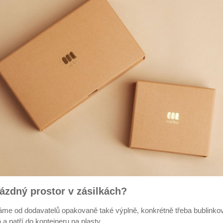
ázdný prostor v zásilkách?
áme od dodavatelů opakovaně také výplně, konkrétně třeba bublinkovou
á
a patří do kontejneru na plasty.