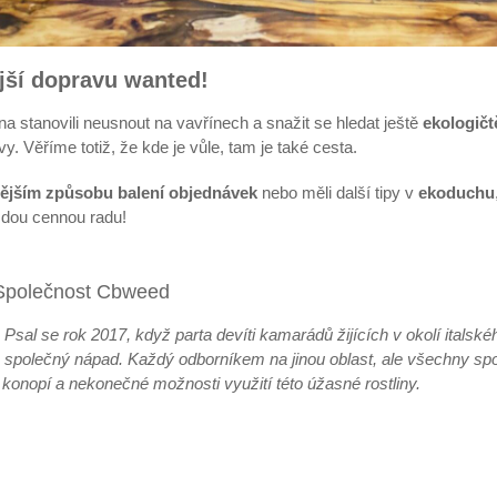
ější dopravu wanted!
na stanovili neusnout na vavřínech a snažit se hledat ještě
ekologičtě
avy. Věříme totiž, že kde je vůle, tam je také cesta.
nějším způsobu balení objednávek
nebo měli další tipy v
ekoduchu
ždou cennou radu!
Společnost Cbweed
Psal se rok 2017, když parta devíti kamarádů žijících v okolí italské
společný nápad. Každý odborníkem na jinou oblast, ale všechny spo
konopí a nekonečné možnosti využití této úžasné rostliny.