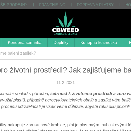
AŠE PRODEJNY
FRANCHISING
DOPRAVA A PLATBY
HO
Konopná semínka
Doplňky
Konopná kosmetika
P
eme balení zásilek?
o životní prostředí? Jak zajišťujeme ba
11.2.2021
aximální soulad s přírodou,
šetrnost k životnímu prostředí
a
zero w
 využití plastů, případně nerecyklovatelných obalů a zasílat vám balí
procesu udržitelnosti je však velmi důležité, abyste ruku dílu přiložili
silky nakupuje zbrusu nové krabice, plní je plastovými bublinkovými f