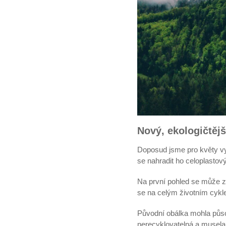
Nový, ekologičtěj
Doposud jsme pro květy využ
se nahradit ho celoplast
Na první pohled se může zd
se na celým životním cyk
Původní obálka mohla působ
nerecyklovatelná a musel