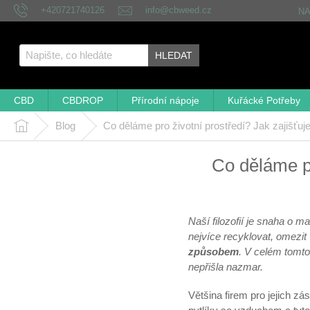
Přejít
+420721740126
info@cbweed.cz
N
na
obsah
HLEDAT
CBD
CBDROP
Přírodní nápoje
Kuřácké Potřeby
Blog
Co děláme pro životní prostředí? Jak zajišťuj
Domů
Co děláme pr
Naší filozofií je snaha o m
nejvíce recyklovat, omezit
způsobem
. V celém tomto 
nepřišla nazmar.
Většina firem pro jejich zá