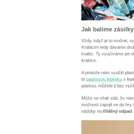
Jak balíme zásilk
Vždy, když je to možné, vy
Krabicím tedy dáváme druh
krabic. Ty využíváme jen t
krabice.
A protože nám využití plast
to
papírovou lepenku
s lep
páskou, můžete ji bez výčit
Může se však stát, že nám
možnost zapojit se do hry i
nádoby na
tříděný odpad
.