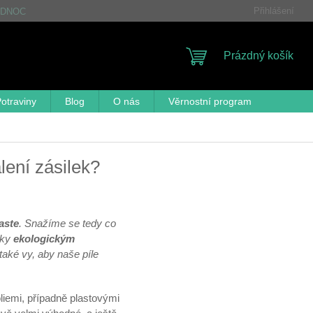
Přihlášení
DNOCENÍ OBCHODU
FAQ
OBCHODNÍ PODMÍNKY
GDP
NÁKUPNÍ
Prázdný košík
KOŠÍK
otraviny
Blog
O nás
Věrnostní program
lení zásilek?
aste
. Snažíme se tedy co
čky
ekologickým
 také vy, aby naše píle
óliemi, případně plastovými