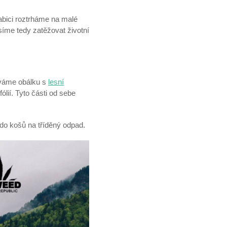
abici roztrháme na malé
íme tedy zatěžovat životní
íváme obálku s
lesní
ólií. Tyto části od sebe
 do košů na tříděný odpad.