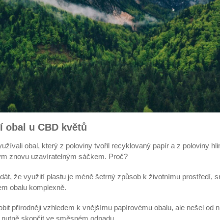
ší obal u CBD květů
ívali obal, který z poloviny tvořil recyklovaný papír a z poloviny hli
ovým znovu uzavíratelným sáčkem. Proč?
át, že využití plastu je méně šetrný způsob k životnímu prostředí,
lem obalu komplexně.
it přírodněji vzhledem k vnějšímu papírovému obalu, ale nešel od ní o
a nutně skončit ve směsném odpadu.