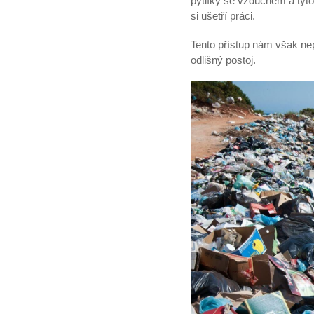
pytlíky se vzduchem a tyto
si ušetří práci.
Tento přístup nám však nep
odlišný postoj.