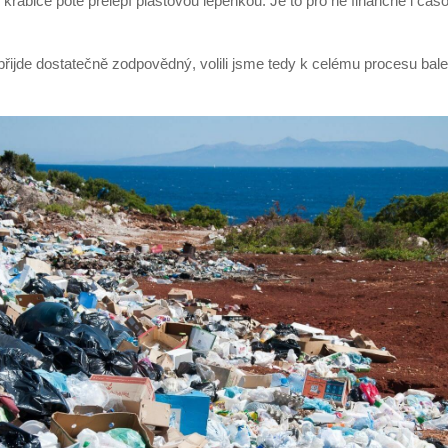
 krabice poté přelepí plastovou lepenkou. Je to pro ně finančně i čas
řijde dostatečně zodpovědný, volili jsme tedy k celému procesu balen