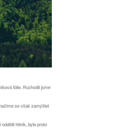
níková fólie. Rozhodli jsme
 snažíme se však zamýšlet
ddělit hliník, byla proto