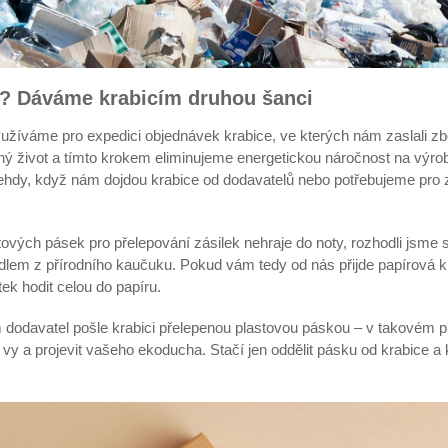
y? Dáváme krabicím druhou šanci
užíváme pro expedici objednávek krabice, ve kterých nám zaslali zb
ý život a tímto krokem eliminujeme energetickou náročnost na výro
ehdy, když nám dojdou krabice od dodavatelů nebo potřebujeme pro z
ových pásek pro přelepování zásilek nehraje do noty, rozhodli jsme se
idlem z přírodního kaučuku. Pokud vám tedy od nás přijde papírová k
ek hodit celou do papíru.
 dodavatel pošle krabici přelepenou plastovou páskou – v takovém 
 vy a projevit vašeho ekoducha. Stačí jen oddělit pásku od krabice a 