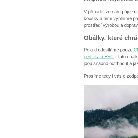
V případě, že nám přijde n
kousky a těmi vyplníme pr
prostředí výrobou a dopra
Obálky, které chr
Pokud odesíláme pouze
C
certifikací FSC
. Tato obál
jdou snadno odtrhnout a jak
Prosíme tedy i vás o zodpo