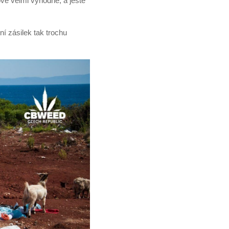
ově velmi výhodné, a ještě
í zásilek tak trochu