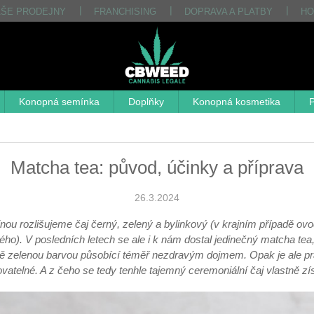
AŠE PRODEJNY
FRANCHISING
DOPRAVA A PLATBY
HO
Konopná semínka
Doplňky
Konopná kosmetika
P
Matcha tea: původ, účinky a příprava
26.3.2024
nou rozlišujeme čaj černý, zelený a bylinkový (v krajním případě ov
ho). V posledních letech se ale i k nám dostal jedinečný matcha tea,
ově zelenou barvou působící téměř nezdravým dojmem. Opak je ale pr
vatelné. A z čeho se tedy tenhle tajemný ceremoniální čaj vlastně 