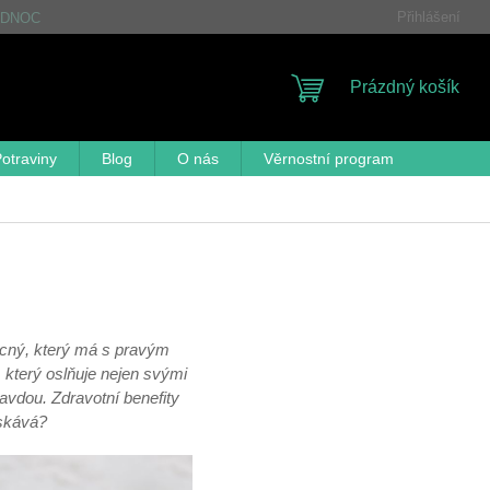
Přihlášení
DNOCENÍ OBCHODU
FAQ
OBCHODNÍ PODMÍNKY
GDP
NÁKUPNÍ
Prázdný košík
KOŠÍK
otraviny
Blog
O nás
Věrnostní program
ocný, který má s pravým
 který oslňuje nejen svými
avdou. Zdravotní benefity
získává?