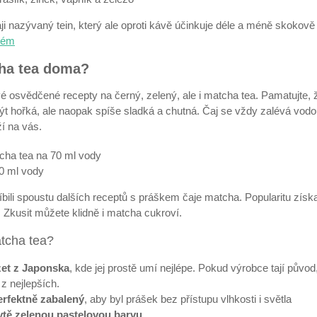
aji nazývaný tein, který ale oproti kávě účinkuje déle a méně skokově
stém
cha tea doma?
 osvědčené recepty na černý, zelený, ale i matcha tea. Pamatujte, ž
t hořká, ale naopak spíše sladká a chutná. Čaj se vždy zalévá vodo
ží na vás.
cha tea na 70 ml vody
0 ml vody
íbili spoustu dalších receptů s práškem čaje matcha. Popularitu získ
Zkusit můžete klidně i matcha cukroví.
atcha tea?
et z Japonska
, kde jej prostě umí nejlépe. Pokud výrobce tají původ
z nejlepších.
erfektně zabalený
, aby byl prášek bez přístupu vlhkosti i světla
ytě zelenou pastelovou barvu