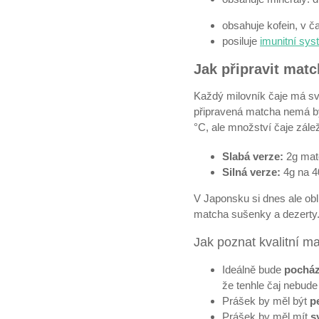
obsahuje kofein, v č
posiluje
imunitní sy
Jak připravit mat
Každý milovník čaje má své
připravená matcha nemá bý
°C, ale množství čaje zále
Slabá verze:
2g mat
Silná verze:
4g na 4
V Japonsku si dnes ale obl
matcha sušenky a dezerty. 
Jak poznat kvalitní m
Ideálně bude
pocház
že tenhle čaj nebude 
Prášek by měl být
p
Prášek by měl mít
s