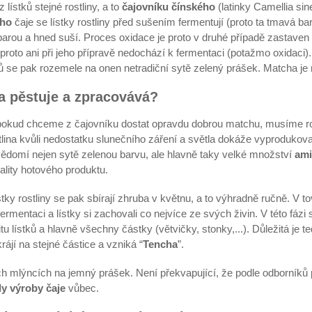
lístků stejné rostliny, a to
čajovníku čínského
(latinky Camellia sin
ého
čaje se lístky rostliny před sušením fermentují (proto ta tmavá bar
parou a hned suší. Proces oxidace je proto v druhé případě zastave
 proto ani při jeho přípravě nedochází k fermentaci (potažmo oxidaci
ů se pak rozemele na onen netradiční sytě zelený prášek. Matcha je 
a pěstuje a zpracovává?
pokud chceme z čajovníku dostat opravdu dobrou matchu, musíme rost
stlina kvůli nedostatku slunečního záření a světla dokáže vyprodukov
vědomí nejen sytě zelenou barvu, ale hlavně taky velké množství
ami
lity hotového produktu.
stky rostliny se pak sbírají zhruba v květnu, a to výhradně ručně. V 
rmentaci a lístky si zachovali co nejvíce ze svých živin. V této fázi 
tu lístků a hlavně všechny částky (větvičky, stonky,...). Důležitá je t
rájí na stejné částice a vzniká “
Tencha
”.
h mlýncích na jemný prášek. Není překvapující, že podle odborníků 
dy výroby čaje
vůbec.