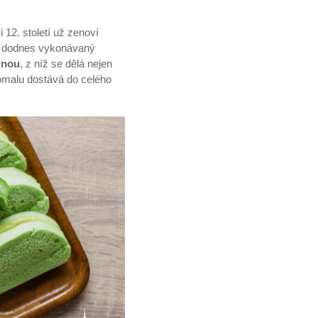
12. století už zenoví
ikl dodnes vykonávaný
inou
, z níž se dělá nejen
malu dostává do celého