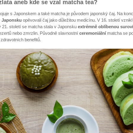
zlata aneb kde se vzal matcha tea?
pojuje s Japonskem a také matcha je původem japonský čaj. Na konci 
v
Japonsku
opěvovali čaj jako důležitou medicínu. V 16. století vzn
v 21. století se matcha stala v Japonsku
extrémně oblíbenou surov
 dezertů nebo zmrzlin. Původně slavnostní
ceremoniální
matcha se po
h zdravotních benefitů.