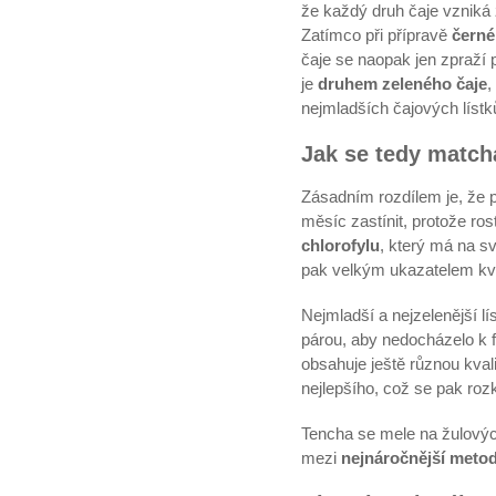
že každý druh čaje vzniká z 
Zatímco při přípravě
čern
čaje se naopak jen zpraží 
je
druhem zeleného čaje
,
nejmladších čajových lístk
Jak se tedy match
Zásadním rozdílem je, že 
měsíc zastínit, protože ro
chlorofylu
, který má na s
pak velkým ukazatelem kva
Nejmladší a nejzelenější lí
párou, aby nedocházelo k fe
obsahuje ještě různou kvali
nejlepšího, což se pak rozk
Tencha se mele na žulovýc
mezi
nejnáročnější meto