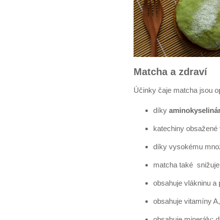
Matcha a zdraví
Účinky čaje matcha jsou o
díky
aminokyselin
katechiny
obsažené v
díky vysokému mno
matcha také snižuje 
obsahuje
vlákninu
a
obsahuje
vitamíny A
obsahuje
minerály
: 