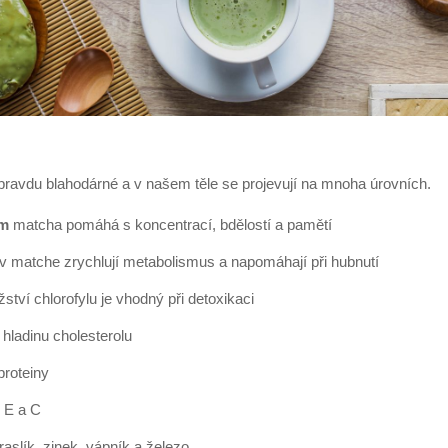
pravdu blahodárné a v našem těle se projevují na mnoha úrovních.
ám
matcha pomáhá s koncentrací, bdělostí a pamětí
 matche zrychlují metabolismus a napomáhají při hubnutí
žství
chlorofylu
je vhodný při detoxikaci
hladinu cholesterolu
proteiny
, E a C
draslík, zinek, vápník a železo