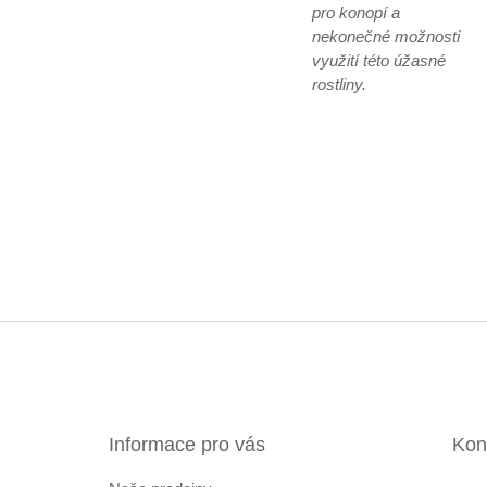
pro konopí a
nekonečné možnosti
využití této úžasné
rostliny.
Z
á
p
a
t
Informace pro vás
Kon
í