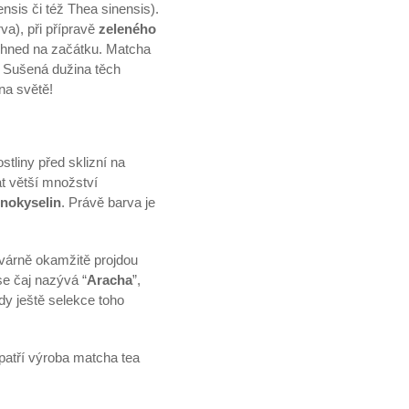
ensis či též Thea sinensis).
va), při přípravě
zeleného
n hned na začátku. Matcha
). Sušená dužina těch
na světě!
liny před sklizní na
at větší množství
nokyselin
. Právě barva je
továrně okamžitě projdou
se čaj nazývá “
Aracha
”,
edy ještě selekce toho
patří výroba matcha tea