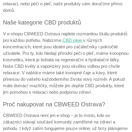
relaxaci, nebo péči o pleť, naše produkty vám doručíme přímo
domů.
Naše kategorie CBD produktů
V e-shopu CBWEED Ostrava najdete rozmanitou škálu produktů
pro každou potřebu. Nabízíme
CBD oleje
v různých
koncentracích, které jsou ideální pro začátečníky i pokročilé
uživatele. Pro ty, kdo hledají přírodní péči o pleť, máme konopnou
kosmetiku, která je bohatá na regenerační a hydratační látky.
Naše CBD květy a vaporizéry jsou skvělou volbou pro chvíle
relaxace. V nabídce máme také konopné čaje a kávy, které
přinesou do vašeho každodenního života nový rozměr. A pokud
máte domácí mazlíčky, můžete jim dopřát CBD produkty, které
jim pomohou s relaxací nebo podporou zdraví.
Proč nakupovat na CBWEED Ostrava?
CBWEED Ostrava není jen e-shop – je to místo, kde se
zákazníci stávají součástí komunity zaměřené na zdraví a
pohodu. I když zatím fungujeme pouze online, už brzy plánujeme