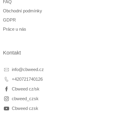
FAQ
Obchodní podmínky
GDPR
Práce u nás
Kontakt
info
@
cbweed.cz
+420721740126
Cbweed cz/sk
cbweed_czsk
Cbweed czsk