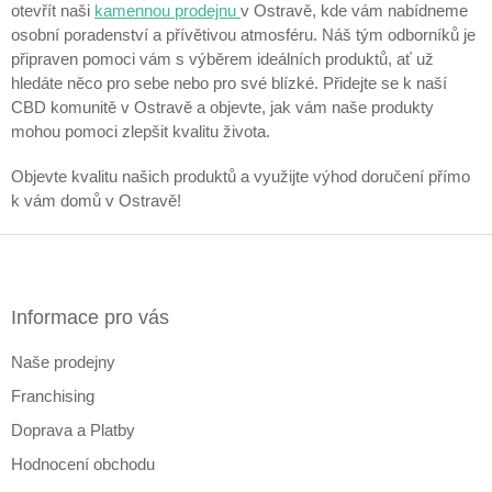
otevřít naši
kamennou prodejnu
v Ostravě, kde vám nabídneme
osobní poradenství a přívětivou atmosféru. Náš tým odborníků je
připraven pomoci vám s výběrem ideálních produktů, ať už
hledáte něco pro sebe nebo pro své blízké. Přidejte se k naší
CBD komunitě v Ostravě a objevte, jak vám naše produkty
mohou pomoci zlepšit kvalitu života.
Objevte kvalitu našich produktů a využijte výhod doručení přímo
k vám domů v Ostravě!
Z
á
p
a
Informace pro vás
t
Naše prodejny
í
Franchising
Doprava a Platby
Hodnocení obchodu