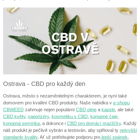
Ostrava - CBD pro každý den
Ostrava, město s nezaměnitelným charakterem, je nyní také
domovem pro kvalitní CBD produkty. Naše nabídka v
e-shopu
CBWEED
zahrnuje nejen populární
CBD oleje
a
kapsle
, ale také
CBD květy
,
vaporizéry
,
kosmetiku s CBD
,
konopné čaje
,
konopná semínka
, a dokonce i
CBD pro domácí mazlíčky
. Každý
náš produkt je pečlivě vybrán a testován, aby splňoval ty
nejvyšší
standardy kvality
. Ať už potřebujete podporu pro
lepší spánek
,