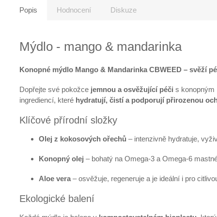
Popis
Hodnocení
Diskuze
Mýdlo - mango & mandarinka
Konopné mýdlo Mango & Mandarinka CBWEED – svěží péč
Dopřejte své pokožce
jemnou a osvěžující péči
s konopným
ingrediencí, které
hydratují, čistí a podporují přirozenou o
Klíčové přírodní složky
Olej z kokosových ořechů
– intenzivně hydratuje, vyž
Konopný olej
– bohatý na Omega-3 a Omega-6 mastné kys
Aloe vera
– osvěžuje, regeneruje a je ideální i pro citliv
Ekologické balení