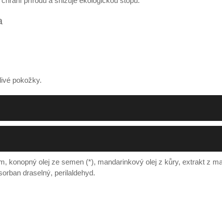
ý chrání přírodu a snižuje ekologickou stopu.
a
tlivé pokožky.
, konopný olej ze semen (*), mandarinkový olej z kůry, extrakt z man
sorban draselný, perilaldehyd.