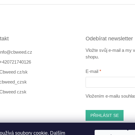
takt
Odebírat newsletter
Vložte svůj e-mail a my
info
@
cbweed.cz
shopu.
+420721740126
E-mail
Cbweed cz/sk
cbweed_czsk
Cbweed czsk
Vložením e-mailu souhla
PŘIHLÁSIT SE
oužívá soubory cookie. Dalším