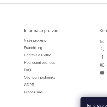
Z
á
p
a
t
Informace pro vás
Kon
í
Naše prodejny
Franchising
Doprava a Platby
Hodnocení obchodu
FAQ
Obchodní podmínky
GDPR
Práce u nás
Tento web p