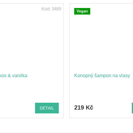
Kód:
3489
Vegan
kos & vanilka
Konopný šampon na vlasy
219 Kč
DETAIL