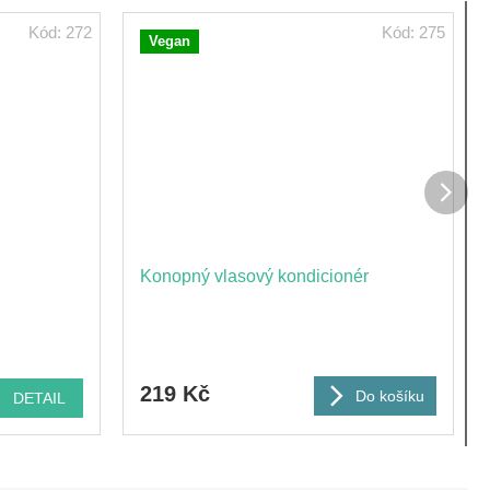
Kód:
272
Kód:
275
Vegan
Dalš
prod
Konopný vlasový kondicionér
219 Kč
Do košíku
DETAIL