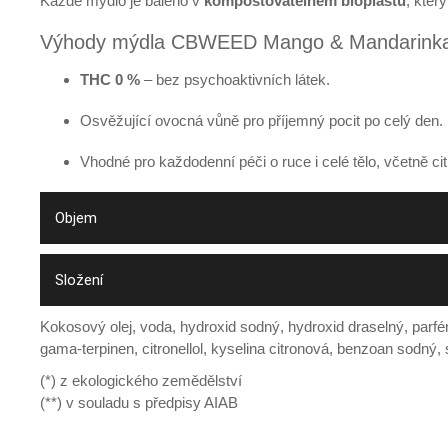
Každé mýdlo je baleno v
kompostovatelném bioplastu
, kter
Výhody mýdla CBWEED Mango & Mandarink
THC 0 %
– bez psychoaktivních látek.
Osvěžující ovocná vůně pro příjemný pocit po celý den.
Vhodné pro každodenní péči o ruce i celé tělo, včetně ci
Objem
Složení
Kokosový olej, voda, hydroxid sodný, hydroxid draselný, parfém
gama-terpinen, citronellol, kyselina citronová, benzoan sodný, 
(*) z ekologického zemědělství
(**) v souladu s předpisy AIAB