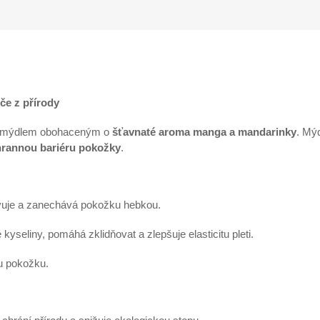
e z přírody
 mýdlem obohaceným o
šťavnaté aroma manga a mandarinky
. Mý
chrannou bariéru pokožky
.
ivuje a zanechává pokožku hebkou.
eliny, pomáhá zklidňovat a zlepšuje elasticitu pleti.
ou pokožku.