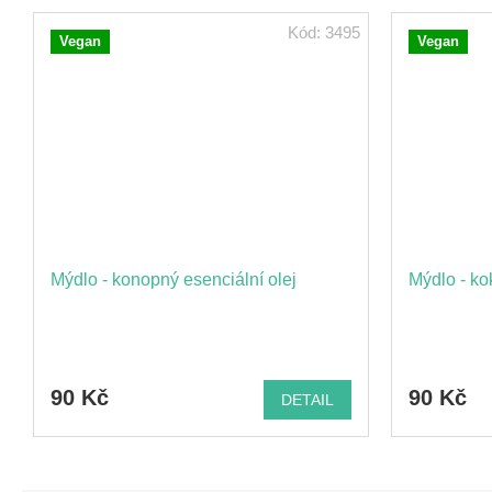
Kód:
3495
Vegan
Vegan
Mýdlo - konopný esenciální olej
Mýdlo - ko
90 Kč
90 Kč
DETAIL