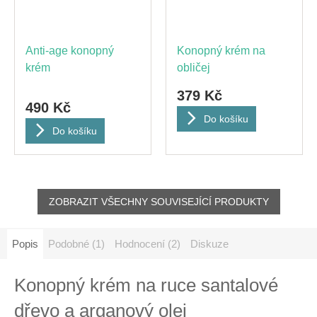
Anti-age konopný
Konopný krém na
krém
obličej
379 Kč
490 Kč
Do košíku
Do košíku
ZOBRAZIT VŠECHNY SOUVISEJÍCÍ PRODUKTY
Popis
Podobné (1)
Hodnocení (2)
Diskuze
Konopný krém na ruce santalové
dřevo a arganový olej