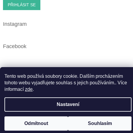
PŘIHLÁSIT SE
Instagram
Facebook
Vytvořil Shoptet
Tento web používá soubory cookie. Dalším procházením
tohoto webu vyjadřujete souhlas s jejich používáním.. Více
informací
zde
.
Copyright 2026
Cbweed.cz
. Všechna práva vyhrazena.
Upravit nastavení cookies
Nastavení
Odmítnout
Souhlasím