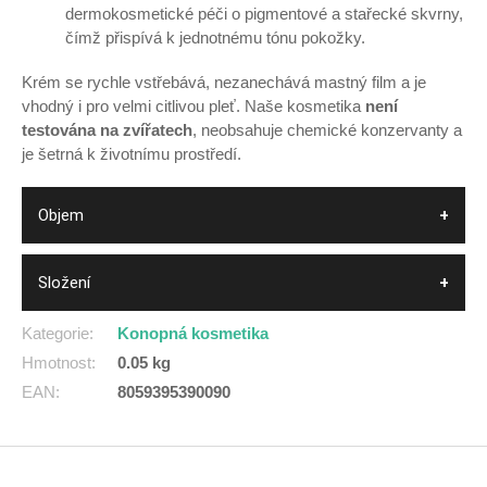
dermokosmetické péči o pigmentové a stařecké skvrny,
čímž přispívá k jednotnému tónu pokožky.
Krém se rychle vstřebává, nezanechává mastný film a je
vhodný i pro velmi citlivou pleť. Naše kosmetika
není
testována na zvířatech
, neobsahuje chemické konzervanty a
je šetrná k životnímu prostředí.
Objem
Složení
Kategorie
:
Konopná kosmetika
Hmotnost
:
0.05 kg
EAN
:
8059395390090
Z
á