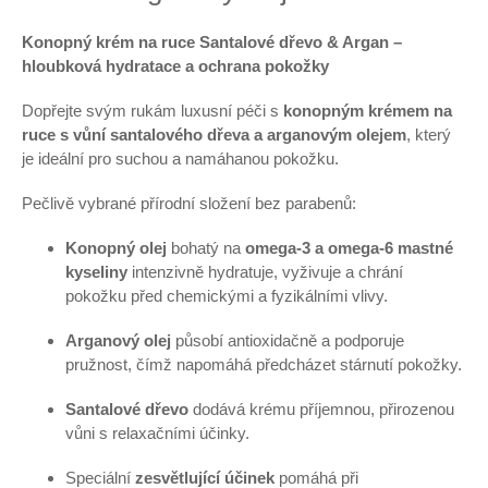
Konopný krém na ruce Santalové dřevo & Argan –
hloubková hydratace a ochrana pokožky
Dopřejte svým rukám luxusní péči s
konopným krémem na
ruce s vůní santalového dřeva a arganovým olejem
, který
je ideální pro suchou a namáhanou pokožku.
Pečlivě vybrané přírodní složení bez parabenů:
Konopný olej
bohatý na
omega-3 a omega-6 mastné
kyseliny
intenzivně hydratuje, vyživuje a chrání
pokožku před chemickými a fyzikálními vlivy.
Arganový olej
působí antioxidačně a podporuje
pružnost, čímž napomáhá předcházet stárnutí pokožky.
Santalové dřevo
dodává krému příjemnou, přirozenou
vůni s relaxačními účinky.
Speciální
zesvětlující účinek
pomáhá při