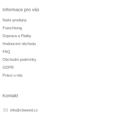
p
a
Informace pro vás
t
Naše prodejny
í
Franchising
Doprava a Platby
Hodnocení obchodu
FAQ
Obchodní podmínky
GDPR
Práce u nás
Kontakt
info
@
cbweed.cz