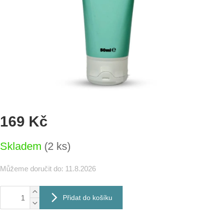
169 Kč
Měrná
Skladem
(2 ks)
cena:
Můžeme doručit do:
11.8.2026
Přidat do košíku