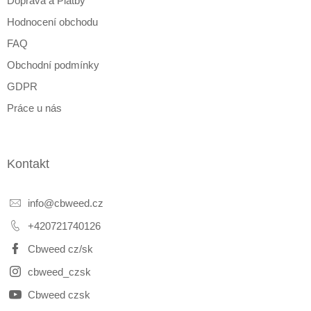
Doprava a Platby
Hodnocení obchodu
FAQ
Obchodní podmínky
GDPR
Práce u nás
Kontakt
info
@
cbweed.cz
+420721740126
Cbweed cz/sk
cbweed_czsk
Cbweed czsk