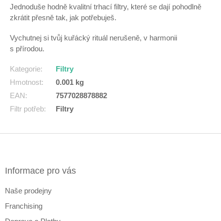
Jednoduše hodně kvalitní trhací filtry, které se dají pohodlně
zkrátit přesně tak, jak potřebuješ.
Vychutnej si tvůj kuřácký rituál nerušeně, v harmonii
s přírodou.
Kategorie
:
Filtry
Hmotnost
:
0.001 kg
EAN
:
7577028878882
Filtr potřeb
:
Filtry
Z
á
p
a
Informace pro vás
t
Naše prodejny
í
Franchising