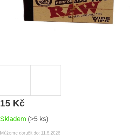
15 Kč
Měrná
Skladem
(>5 ks)
cena:
Můžeme doručit do:
11.8.2026