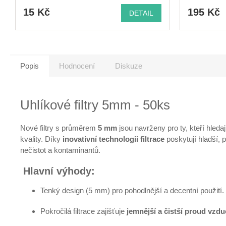
15 Kč
195 Kč
DETAIL
Popis
Hodnocení
Diskuze
Uhlíkové filtry 5mm - 50ks
Nové filtry s průměrem
5 mm
jsou navrženy pro ty, kteří hleda
kvality. Díky
inovativní technologii filtrace
poskytují hladší, 
nečistot a kontaminantů.
Hlavní výhody:
Tenký design (5 mm) pro pohodlnější a decentní použití.
Pokročilá filtrace zajišťuje
jemnější a čistší proud vzd