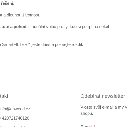
 řešení
.
 a dlouhou životnost.
stotě a pohodlí
– ideální volbu pro ty, kdo si potrpí na detail
é SmartFILTERY ještě dnes a poznejte rozdíl.
takt
Odebírat newsletter
Vložte svůj e-mail a my
info
@
cbweed.cz
shopu.
+420721740126
E-mail