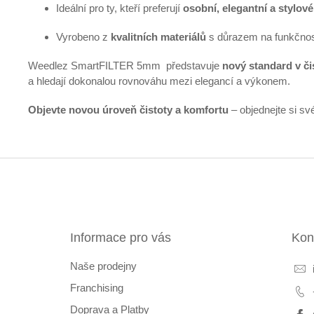
Ideální pro ty, kteří preferují
osobní, elegantní a stylové
Vyrobeno z
kvalitních materiálů
s důrazem na funkčnost
Weedlez SmartFILTER 5mm představuje
nový standard v či
a hledají dokonalou rovnováhu mezi elegancí a výkonem.
Objevte novou úroveň čistoty a komfortu
– objednejte si sv
Z
á
p
a
t
Informace pro vás
Kon
í
Naše prodejny
Franchising
Doprava a Platby