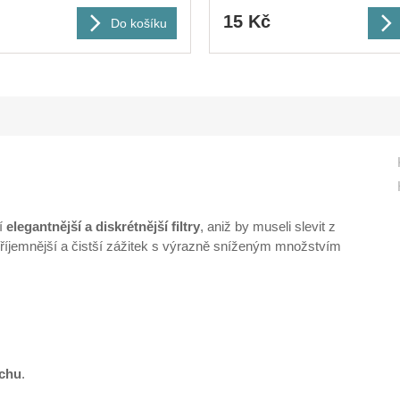
15 Kč
Do košíku
jí
elegantnější a diskrétnější filtry
, aniž by museli slevit z
příjemnější a čistší zážitek s výrazně sníženým množstvím
uchu
.