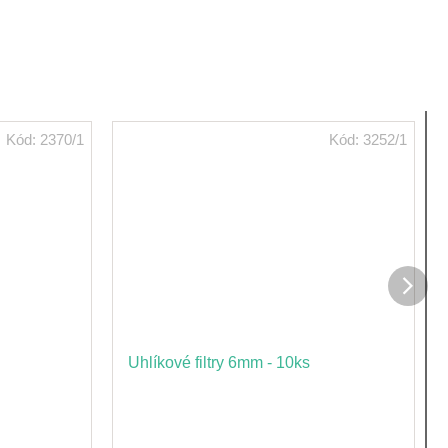
Kód:
2370/1
Kód:
3252/1
Dalš
prod
Uhlíkové filtry 6mm - 10ks