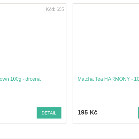
Kód:
695
own 100g - drcená
Matcha Tea HARMONY - 10
195 Kč
DETAIL