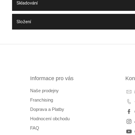
Skladování
Složení
Z
á
p
a
t
Informace pro vás
Kon
í
Naše prodejny
Franchising
Doprava a Platby
Hodnocení obchodu
FAQ