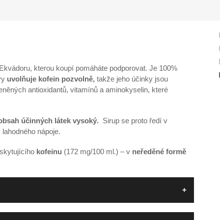
o Ekvádoru, kterou koupí pomáháte podporovat. Je 100%
vy
uvolňuje kofein pozvolně,
takže jeho účinky jsou
něných antioxidantů, vitamínů a aminokyselin, které
obsah účinných látek vysoký.
Sirup se proto ředí v
, lahodného nápoje.
skytujícího
kofeinu
(172 mg/100 ml.) – v
neředěné formě