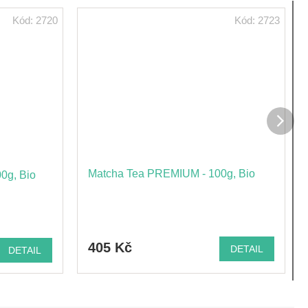
Kód:
2720
Kód:
2723
Dalš
prod
Matcha Tea PREMIUM - 100g, Bio
0g, Bio
405 Kč
DETAIL
DETAIL