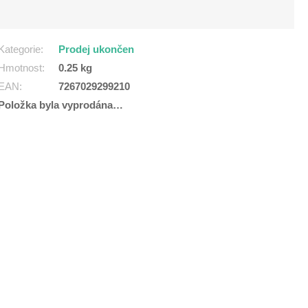
Kategorie
:
Prodej ukončen
Hmotnost
:
0.25 kg
EAN
:
7267029299210
Položka byla vyprodána…