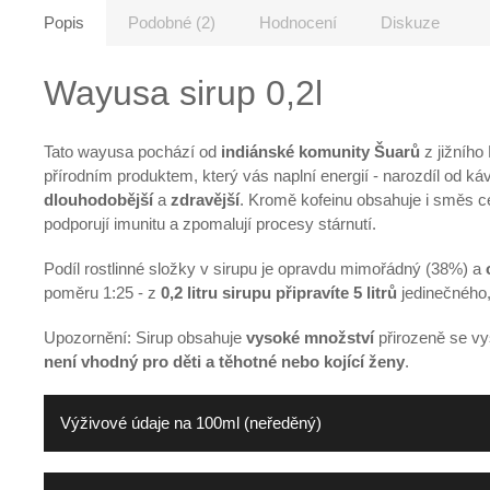
Popis
Podobné (2)
Hodnocení
Diskuze
Wayusa sirup 0,2l
Tato wayusa pochází od
indiánské komunity Šuarů
z jižníh
přírodním produktem, který vás naplní energií -
narozdíl od ká
dlouhodobější
a
zdravější
. Kromě kofeinu obsahuje i směs ce
podporují imunitu a zpomalují procesy stárnutí.
Podíl rostlinné složky v sirupu je opravdu mimořádný (38%) a
poměru 1:25 - z
0,2 litru sirupu připravíte 5 litrů
jedinečného
Upozornění:
Sirup obsahuje
vysoké množství
přirozeně se vy
není vhodný pro děti a těhotné nebo kojící ženy
.
Výživové údaje na 100ml (neředěný)