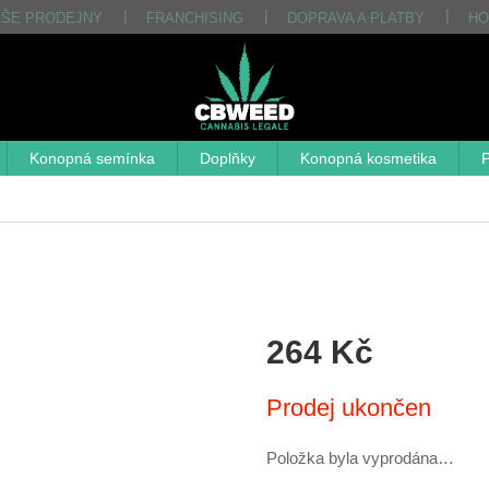
AŠE PRODEJNY
FRANCHISING
DOPRAVA A PLATBY
HO
Konopná semínka
Doplňky
Konopná kosmetika
P
264 Kč
Měrná
Prodej ukončen
cena:
Položka byla vyprodána…