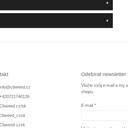
takt
Odebírat newsletter
Vložte svůj e-mail a my
info
@
cbweed.cz
shopu.
+420721740126
E-mail
Cbweed cz/sk
cbweed_czsk
Cbweed czsk