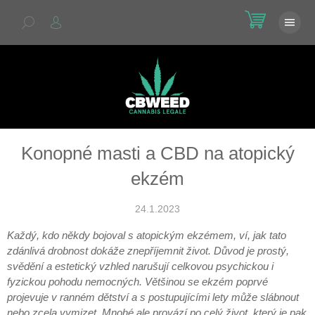
Přejít
NÁKU
na
KOŠÍK
obsah
Konopné masti a CBD na atopický
ekzém
24.1.2023
Každý, kdo někdy bojoval s atopickým ekzémem, ví, jak tato
zdánlivá drobnost dokáže znepříjemnit život. Důvod je prostý,
svědění a estetický vzhled narušují celkovou psychickou i
fyzickou pohodu nemocných. Většinou se ekzém poprvé
projevuje v ranném dětství a s postupujícími lety může slábnout
nebo zcela vymizet. Mnohé ale provází po celý život, který je pak