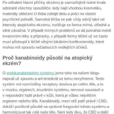
Po odhalení hlavní příčiny ekzému je samozřejmě nutné trvale
odstranit všechny spouštěče, tedy najít vhodnou kosmetiku,
materiály oblečení či třeba zahájit dietu a práci na vlastní
psychické pohodě. Samotná léčba se pak vždy odvíjí také od
intenzity atopického ekzému, rozlišuje se forma mírná, středně a
silně závažná. V případě mírných problémů se dá pomáhat méně
invazivními léky a přípravky, v případě formy těžké už se často
musí přistoupit k léčbě silnými lokálními kortikosteroidy, které
mohou mít spoustu nežádoucích vedlejších účinků.
Proč kanabinoidy působí na atopický
ekzém?
O
endokanabinoidním systému
jsme toho na našem blogu
napsali už spoustu a ani tentokrát se tomu nevyhneme. Tento
systém mé rozmístěny receptory doslova po celém těle, a to
v mozku, orgánech, imunitním systému, nervové soustavě a
v neposlední řadě právě v kůži, která je vůbec největším
orgánem našeho těla. Kanabinoidy, mezi něž patří právě i CBD,
dokáží pozitivně působit na správné fungování tohoto systému a
harmonizovat tak celé naše tělo. Není tedy divu, že CBD a další