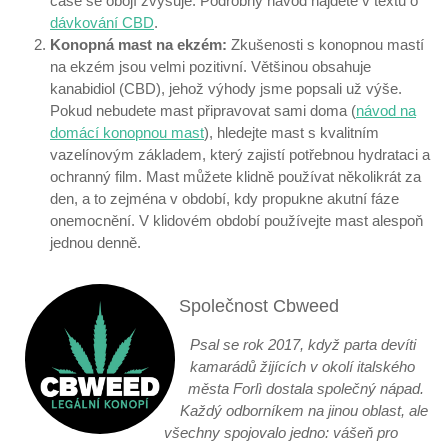
čase se obojí zvyšuje. Podrobný návod najdete v textu o
dávkování CBD
.
Konopná mast na ekzém:
Zkušenosti s konopnou mastí
na ekzém jsou velmi pozitivní. Většinou obsahuje
kanabidiol (CBD), jehož výhody jsme popsali už výše.
Pokud nebudete mast připravovat sami doma (
návod na
domácí konopnou mast
), hledejte mast s kvalitním
vazelínovým základem, který zajistí potřebnou hydrataci a
ochranný film. Mast můžete klidně používat několikrát za
den, a to zejména v období, kdy propukne akutní fáze
onemocnění. V klidovém období používejte mast alespoň
jednou denně.
Společnost Cbweed
Psal se rok 2017, když parta devíti
kamarádů žijících v okolí italského
města Forlì dostala společný nápad.
Každý odborníkem na jinou oblast, ale
všechny spojovalo jedno: vášeň pro