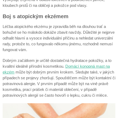
kloubech prstů či na obličeji a pokožce pod vlasy.
Boj s atopickým ekzémem
Léčba atopického ekzému je zpravidla běh na dlouhou trať a
bohužel se ho málokdo dokáže zbavit navždy. Důležité je nejprve
odhalit hlavní a vysoce individuální příčinu a nehledat univerzální
rady, protože to, co fungovalo někomu jinému, rozhodně nemusí
fungovat vám.
Dobrým začátkem je určitě dostatečná hydratace pokožky, a to
kvalitní ideálně přírodní kosmetikou.
Domácí konopná mast na
ekzém
může být dobrým prvním krokem. Sledujte také, v jakých
případech se projevy zhoršují. Spouštěčem může být kontaktní či
potravinová alergie. V prvním případě může být na vině právě
kosmetika, prací prášek či materiál oblečení, v případě
potravinových alergií se často hovoří o lepku, cukru či mléce.