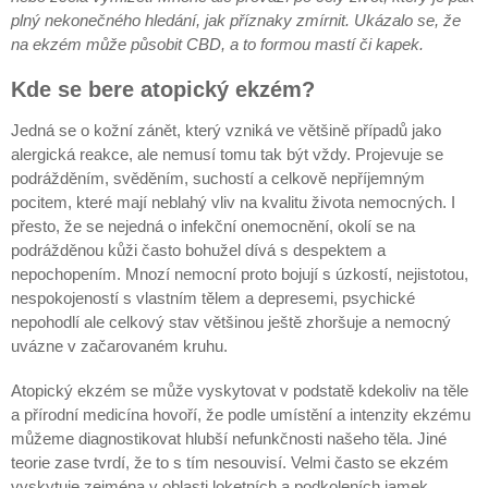
plný nekonečného hledání, jak příznaky zmírnit. Ukázalo se, že
na ekzém může působit CBD, a to formou mastí či kapek.
Kde se bere atopický ekzém?
Jedná se o kožní zánět, který vzniká ve většině případů jako
alergická reakce, ale nemusí tomu tak být vždy. Projevuje se
podrážděním, svěděním, suchostí a celkově nepříjemným
pocitem, které mají neblahý vliv na kvalitu života nemocných. I
přesto, že se nejedná o infekční onemocnění, okolí se na
podrážděnou kůži často bohužel dívá s despektem a
nepochopením. Mnozí nemocní proto bojují s úzkostí, nejistotou,
nespokojeností s vlastním tělem a depresemi, psychické
nepohodlí ale celkový stav většinou ještě zhoršuje a nemocný
uvázne v začarovaném kruhu.
Atopický ekzém se může vyskytovat v podstatě kdekoliv na těle
a přírodní medicína hovoří, že podle umístění a intenzity ekzému
můžeme diagnostikovat hlubší nefunkčnosti našeho těla. Jiné
teorie zase tvrdí, že to s tím nesouvisí. Velmi často se ekzém
vyskytuje zejména v oblasti loketních a podkoleních jamek,