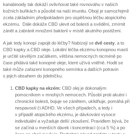
kanabinoidy tak dokáží ovlivňovat také rovnováhu v našich
kožních buňkách a působit na naši imunitu. Obojí je samozřejmě
zcela základním předpokladem pro úspěšnou léčbu atopického
ekzému. Dále dokáže CBD ulevit od bolesti a svědění, zmírnit
zánět a zabránit množení bakterií v místě akutního postižení.
A jak tedy konopí zapojit do léčby? Nabízejí se
dvě cesty
, a to
CBD kapky a CBD oleje. Lokální léčba ekzému konopnou mastí
je určitě skvělým začátkem, většina nemocných nicméně po
čase přidává také konopné oleje, které užívá vnitřně. Hodit se
také může zařazení konopného semínka a dalších potravin
s jejich obsahem do jídelníčku.
CBD kapky na ekzém:
CBD olej je dokonalým
pomocníkem v mnohých nemocech. Působí proti akutní i
chronické bolesti, bojuje se zánětem, uklidňuje, pomáhá při
nespavosti či ADHD. Ve všech případech, a tedy i
v případě atopického ekzému, je dávkování vysoce
individuální a vyžaduje delší zkoušení. Pravidlem bývá, že
se začíná u menších dávek i koncentrací (cca 5 %) a po