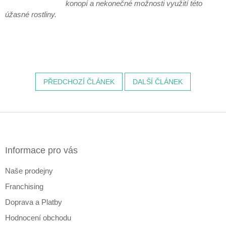
konopí a nekonečné možnosti využití této
úžasné rostliny.
PŘEDCHOZÍ ČLÁNEK
DALŠÍ ČLÁNEK
Z
á
p
a
Informace pro vás
t
Naše prodejny
í
Franchising
Doprava a Platby
Hodnocení obchodu