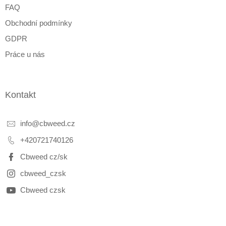
FAQ
Obchodní podmínky
GDPR
Práce u nás
Kontakt
info
@
cbweed.cz
+420721740126
Cbweed cz/sk
cbweed_czsk
Cbweed czsk