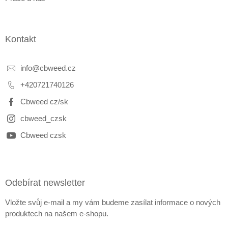
Kontakt
info
@
cbweed.cz
+420721740126
Cbweed cz/sk
cbweed_czsk
Cbweed czsk
Odebírat newsletter
Vložte svůj e-mail a my vám budeme zasílat informace o nových
produktech na našem e-shopu.