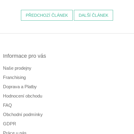
PŘEDCHOZÍ ČLÁNEK
DALŠÍ ČLÁNEK
Z
á
p
a
Informace pro vás
t
Naše prodejny
í
Franchising
Doprava a Platby
Hodnocení obchodu
FAQ
Obchodní podmínky
GDPR
Práce u nás