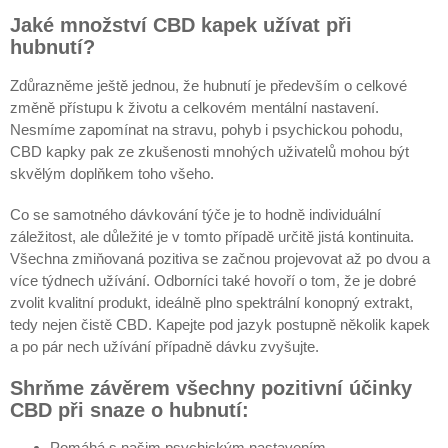
Jaké množství CBD kapek užívat při
hubnutí?
Zdůrazněme ještě jednou, že hubnutí je především o celkové
změně přístupu k životu a celkovém mentální nastavení.
Nesmíme zapomínat na stravu, pohyb i psychickou pohodu,
CBD kapky pak ze zkušenosti mnohých uživatelů mohou být
skvělým doplňkem toho všeho.
Co se samotného dávkování týče je to hodně individuální
záležitost, ale důležité je v tomto případě určitě jistá kontinuita.
Všechna zmiňovaná pozitiva se začnou projevovat až po dvou a
více týdnech užívání. Odborníci také hovoří o tom, že je dobré
zvolit kvalitní produkt, ideálně plno spektrální konopný extrakt,
tedy nejen čistě CBD. Kapejte pod jazyk postupně několik kapek
a po pár nech užívání případně dávku zvyšujte.
Shrňme závěrem všechny pozitivní účinky
CBD při snaze o hubnutí:
Pomáhá s našim psychickým nastavením