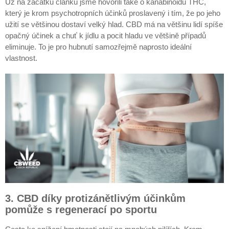
Už na začátku článku jsme hovořili také o kanabinoidu THC,
který je krom psychotropních účinků proslavený i tím, že po jeho
užití se většinou dostaví velký hlad. CBD má na většinu lidí spíše
opačný účinek a chuť k jídlu a pocit hladu ve většině případů
eliminuje. To je pro hubnutí samozřejmě naprosto ideální
vlastnost.
3. CBD díky protizánětlivým účinkům
pomůže s regenerací po sportu