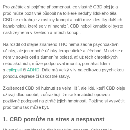
Pro začátek si pojďme připomenout, co vlastně CBD olej je a
proč může pozitivně působit na tolikeré neduhy lidského těla.
CBD se extrahuje z rostliny konopí a patří mezi desítky dalších
kanabinoidů, které se v ní nachází. CBD neboli kanabidiol byste
našli zejména v květech a listech konopí.
Na rozdíl od stejně známého THC nemá žádné psychoaktivní
účinky, ale jen mnohé účinky terapeutické a léčebné. Mluví se o
něm v souvislosti s tlumením bolesti, ať už těch chronických
nebo akutních, může podporovat imunitu, pomáhat lidem
s
epilepsií
či
ADHD
. Dále má velký vliv na celkovou psychickou
pohodu, deprese či úzkostné stavy.
Zkušenosti CBD při hubnutí se velmi liší, ale lidé, kteří CBD oleje
užívají dlouhodobě, zdůrazňují, že se kanabidiol opravdu
pozitivně podepsal na ztrátě jejich hmotnosti. Pojďme si vysvětlit,
proč tomu tak může být.
1. CBD pomůže na stres a nespavost