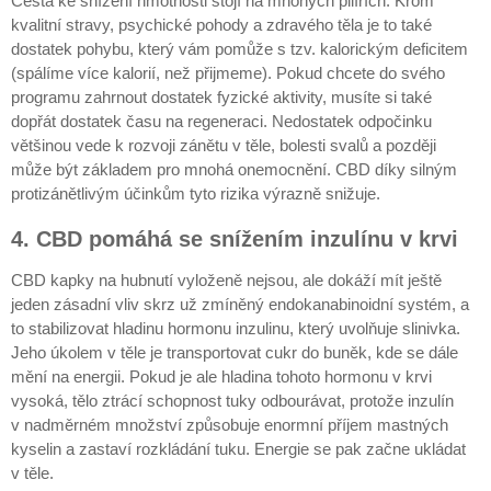
Cesta ke snížení hmotnosti stojí na mnohých pilířích. Krom
kvalitní stravy, psychické pohody a zdravého těla je to také
dostatek pohybu, který vám pomůže s tzv. kalorickým deficitem
(spálíme více kalorií, než přijmeme). Pokud chcete do svého
programu zahrnout dostatek fyzické aktivity, musíte si také
dopřát dostatek času na regeneraci. Nedostatek odpočinku
většinou vede k rozvoji zánětu v těle, bolesti svalů a později
může být základem pro mnohá onemocnění. CBD díky silným
protizánětlivým účinkům tyto rizika výrazně snižuje.
4. CBD pomáhá se snížením inzulínu v krvi
CBD kapky na hubnutí vyloženě nejsou, ale dokáží mít ještě
jeden zásadní vliv skrz už zmíněný endokanabinoidní systém, a
to stabilizovat hladinu hormonu inzulinu, který uvolňuje slinivka.
Jeho úkolem v těle je transportovat cukr do buněk, kde se dále
mění na energii. Pokud je ale hladina tohoto hormonu v krvi
vysoká, tělo ztrácí schopnost tuky odbourávat, protože inzulín
v nadměrném množství způsobuje enormní příjem mastných
kyselin a zastaví rozkládání tuku. Energie se pak začne ukládat
v těle.