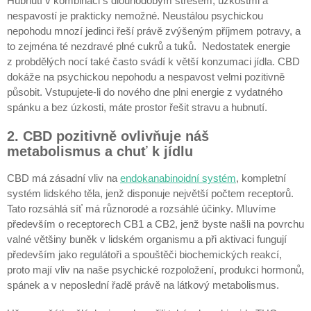
Hubnutí v kombinaci s dlouhodobým stresem, úzkostmi a
nespavostí je prakticky nemožné. Neustálou psychickou
nepohodu mnozí jedinci řeší právě zvýšeným příjmem potravy, a
to zejména té nezdravé plné cukrů a tuků. Nedostatek energie
z probdělých nocí také často svádí k větší konzumaci jídla. CBD
dokáže na psychickou nepohodu a nespavost velmi pozitivně
působit. Vstupujete-li do nového dne plni energie z vydatného
spánku a bez úzkosti, máte prostor řešit stravu a hubnutí.
2. CBD pozitivně ovlivňuje náš
metabolismus a chuť k jídlu
CBD má zásadní vliv na
endokanabinoidní systém
, kompletní
systém lidského těla, jenž disponuje největší počtem receptorů.
Tato rozsáhlá síť má různorodé a rozsáhlé účinky. Mluvíme
především o receptorech CB1 a CB2, jenž byste našli na povrchu
valné většiny buněk v lidském organismu a při aktivaci fungují
především jako regulátoři a spouštěči biochemických reakcí,
proto mají vliv na naše psychické rozpoložení, produkci hormonů,
spánek a v neposlední řadě právě na látkový metabolismus.