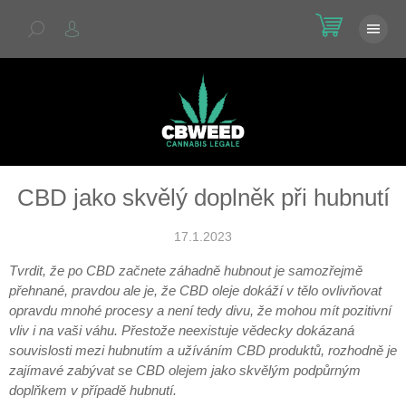
Přejít
NÁKU
na
KOŠÍK
obsah
CBD jako skvělý doplněk při hubnutí
17.1.2023
Tvrdit, že po CBD začnete záhadně hubnout je samozřejmě
přehnané, pravdou ale je, že CBD oleje dokáží v tělo ovlivňovat
opravdu mnohé procesy a není tedy divu, že mohou mít pozitivní
vliv i na vaši váhu. Přestože neexistuje vědecky dokázaná
souvislosti mezi hubnutím a užíváním CBD produktů, rozhodně je
zajímavé zabývat se CBD olejem jako skvělým podpůrným
doplňkem v případě hubnutí.