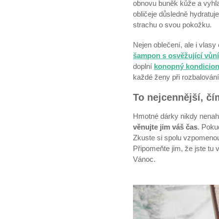
obnovu buněk kůže a vyhl
obličeje důsledně hydratuj
strachu o svou pokožku.
Nejen oblečení, ale i vlasy
šampon s osvěžující vůn
doplní
konopný kondicion
každé ženy při rozbalován
To nejcennější, č
Hmotné dárky nikdy nenahra
věnujte jim váš čas
. Poku
Zkuste si spolu vzpomenou
Připomeňte jim, že jste tu 
Vánoc.