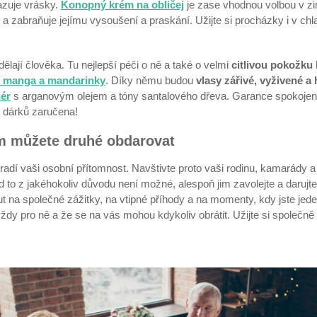
azuje vrásky.
Konopný krém na obličej
je zase vhodnou volbou v z
e a zabraňuje jejímu vysoušení a praskání. Užijte si procházky i v c
 dělají člověka. Tu nejlepší péči o ně a také o velmi
citlivou pokožku 
í manga a mandarinky
. Díky němu budou
vlasy zářivé, vyživené a
ér
s arganovým olejem a tóny santalového dřeva. Garance spokojeno
í dárků zaručena!
ím můžete druhé obdarovat
dí vaši osobní přítomnost. Navštivte proto vaši rodinu, kamarády a
d to z jakéhokoliv důvodu není možné, alespoň jim zavolejte a darujte
t na společné zážitky, na vtipné příhody a na momenty, kdy jste je
vždy pro ně a že se na vás mohou kdykoliv obrátit. Užijte si společně