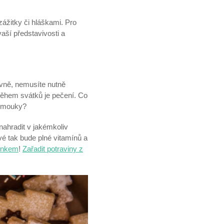
ážitky či hláškami. Pro
aší představivosti a
ivně, nemusíte nutně
ěhem svátků je pečení. Co
né mouky?
nahradit v jakémkoliv
 tak bude plné vitamínů a
ínkem
!
Zařadit potraviny z