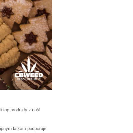
i top produkty z naší
opným látkám podporuje