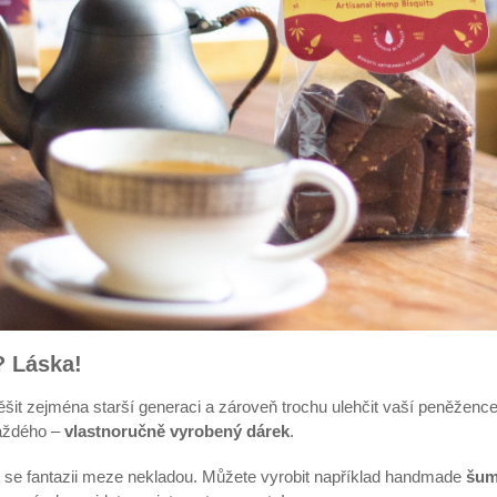
? Láska!
těšit zejména starší generaci a zároveň trochu ulehčit vaší peněžence
každého –
vlastnoručně vyrobený dárek
.
ě se fantazii meze nekladou. Můžete vyrobit například handmade
šum