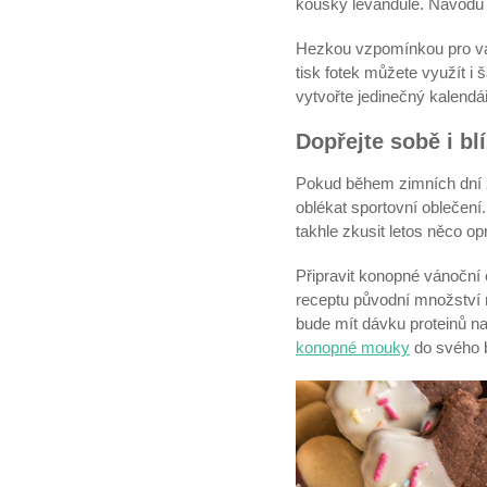
kousky levandule. Návodů n
Hezkou vzpomínkou pro v
tisk fotek můžete využít i
vytvořte jedinečný kalend
Dopřejte sobě i bl
Pokud během zimních dní zr
oblékat sportovní oblečen
takhle zkusit letos něco op
Připravit konopné vánoční cu
receptu původní množství 
bude mít dávku proteinů n
konopné mouky
do svého b