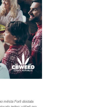
ho města Forlì dostala
jovalo jedno: vášeň pro