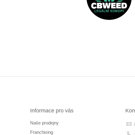
Z
á
p
a
t
Informace pro vás
Kon
í
Naše prodejny
Franchising