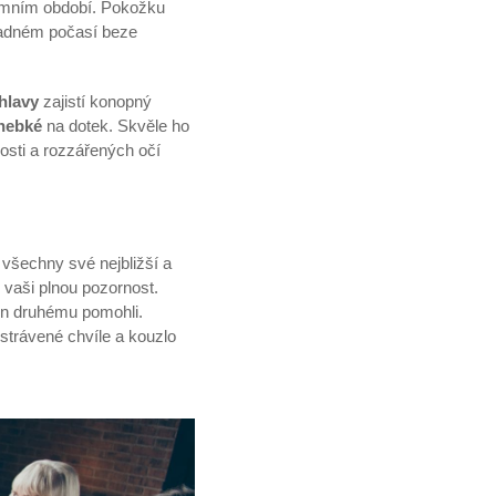
imním období. Pokožku
hladném počasí beze
hlavy
zajistí konopný
 hebké
na dotek. Skvěle ho
sti a rozzářených očí
 všechny své nejbližší a
 vaši plnou pozornost.
den druhému pomohli.
 strávené chvíle a kouzlo