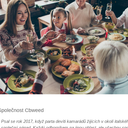
Společnost Cbweed
Psal se rok 2017, když parta devíti kamarádů žijících v okolí italské
společný nápad. Každý odborníkem na jinou oblast, ale všechny spo