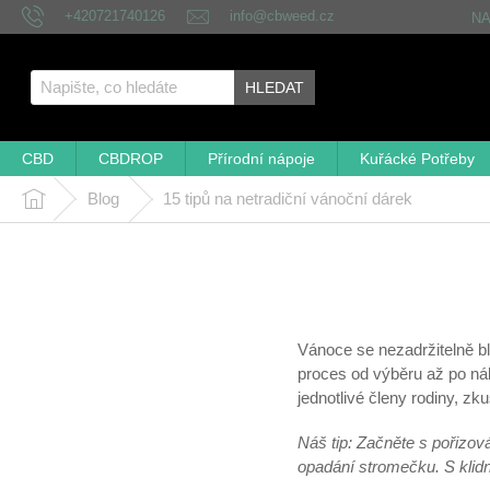
Přejít
+420721740126
info@cbweed.cz
N
na
obsah
HLEDAT
CBD
CBDROP
Přírodní nápoje
Kuřácké Potřeby
Blog
15 tipů na netradiční vánoční dárek
Domů
Vánoce se nezadržitelně bl
proces od výběru až po nák
jednotlivé členy rodiny, zk
Náš tip: Začněte s pořizov
opadání stromečku. S klidn