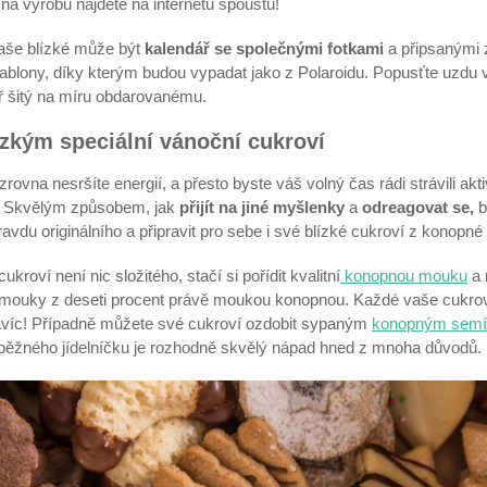
a výrobu najdete na internetu spoustu!
aše blízké může být
kalendář se společnými fotkami
a připsanými z
 šablony, díky kterým budou vypadat jako z Polaroidu. Popusťte uzdu v
ář šitý na míru obdarovanému.
ízkým speciální vánoční cukroví
ovna nesršíte energií, a přesto byste váš volný čas rádi strávili akt
í. Skvělým způsobem, jak
přijít na jiné myšlenky
a
odreagovat se,
b
ravdu originálního a připravit pro sebe i své blízké cukroví z konop
kroví není nic složitého, stačí si pořídit kvalitní
konopnou mouku
a 
mouky z deseti procent právě moukou konopnou. Každé vaše cukrové
avíc! Případně můžete své cukroví ozdobit sypaným
konopným sem
ěžného jídelníčku je rozhodně skvělý nápad hned z mnoha důvodů.