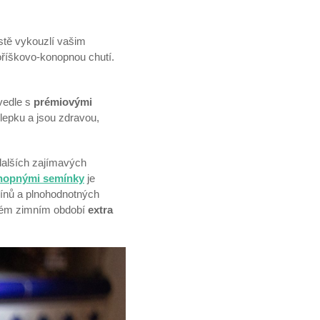
istě vykouzlí vašim
říškovo-konopnou chutí.
 vedle s
prémiovými
 lepku a jsou zdravou,
dalších zajímavých
nopnými semínky
je
mínů a plnohodnotných
čném zimním období
extra