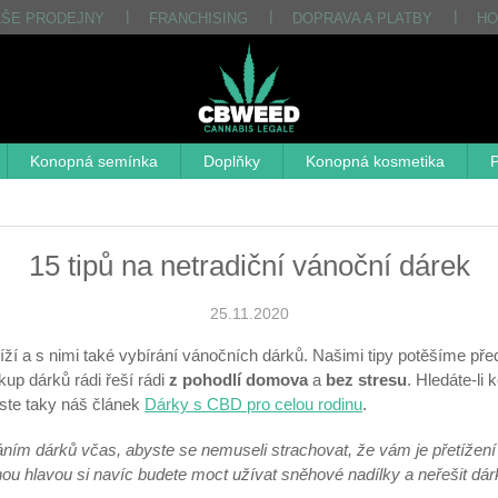
AŠE PRODEJNY
FRANCHISING
DOPRAVA A PLATBY
HO
Konopná semínka
Doplňky
Konopná kosmetika
P
15 tipů na netradiční vánoční dárek
25.11.2020
íží a s nimi také vybírání vánočních dárků. Našimi tipy potěšíme před
up dárků rádi řeší rádi
z
pohodlí domova
a
bez stresu
. Hledáte-li
uste taky náš článek
Dárky s CBD pro celou rodinu
.
áním dárků včas, abyste se nemuseli strachovat, že vám je přetížení
ou hlavou si navíc budete moct užívat sněhové nadílky a neřešit dárk