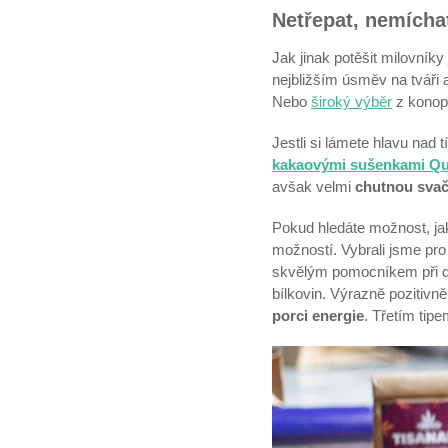
Netřepat, nemícha
Jak jinak potěšit milovníky
nejbližším úsměv na tváři
Nebo
široký výběr
z konop
Jestli si lámete hlavu nad 
kakaovými sušenkami Qu
avšak velmi
chutnou svač
Pokud hledáte možnost, j
možností. Vybrali jsme pr
skvělým pomocníkem při dr
bílkovin. Výrazně pozitivn
porci energie
. Třetím tip