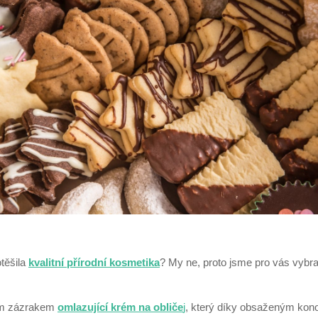
těšila
kvalitní přírodní kosmetika
? My ne, proto jsme pro vás vybral
m zázrakem
omlazující krém na obliče
j
, který díky obsaženým kon