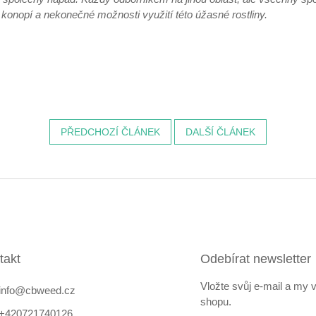
konopí a nekonečné možnosti využití této úžasné rostliny.
PŘEDCHOZÍ ČLÁNEK
DALŠÍ ČLÁNEK
takt
Odebírat newsletter
Vložte svůj e-mail a my
info
@
cbweed.cz
shopu.
+420721740126