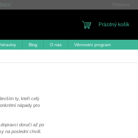
Přihlášení
DNOCENÍ OBCHODU
FAQ
OBCHODNÍ PODMÍNKY
GDP
NÁKUPNÍ
Prázdný košík
KOŠÍK
otraviny
Blog
O nás
Věrnostní program
evším ty, kteří celý
 konkrétní nápady pro
 dopravci doručí až po
y na poslední chvíli.