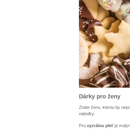
Dárky pro ženy
Znáte ženu, kterou by nepo
nabídky.
Pro
vyzrálou pleť
je malý