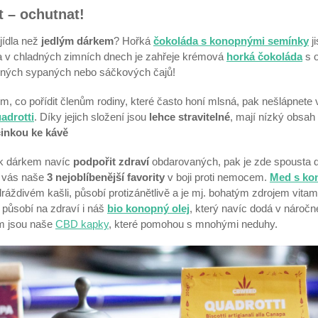
t – ochutnat!
 jídla než
jedlým dárkem
? Hořká
čokoláda s konopnými semínky
j
 a v chladných zimních dnech je zahřeje krémová
horká čokoláda
s o
ných sypaných nebo sáčkových čajů!
tím, co pořídit členům rodiny, které často honí mlsná, pak nešlápnete
adrotti
. Díky jejich složení jsou
lehce stravitelné
, mají nízký obsah
inkou ke kávě
ak dárkem navíc
podpořit zdraví
obdarovaných, pak je zde spousta 
o vás naše
3 nejoblíbenější favority
v boji proti nemocem.
Med s ko
áždivém kašli, působí protizánětlivě a je mj. bohatým zdrojem vita
ě působí na zdraví i náš
bio konopný olej
, který navíc dodá v náro
em jsou naše
CBD kapky
, které pomohou s mnohými neduhy.