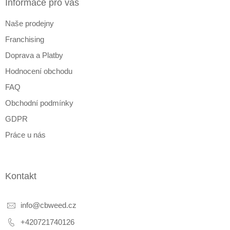
a
Informace pro vás
t
Naše prodejny
í
Franchising
Doprava a Platby
Hodnocení obchodu
FAQ
Obchodní podmínky
GDPR
Práce u nás
Kontakt
info
@
cbweed.cz
+420721740126