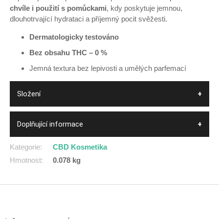
chvíle i použití s pomůckami
, kdy poskytuje jemnou,
dlouhotrvající hydrataci a příjemný pocit svěžesti.
Dermatologicky testováno
Bez obsahu THC – 0 %
Jemná textura bez lepivosti a umělých parfemací
Složení
Doplňující informace
Kategorie
:
CBD Kosmetika
Hmotnost
:
0.078 kg
Z
á
p