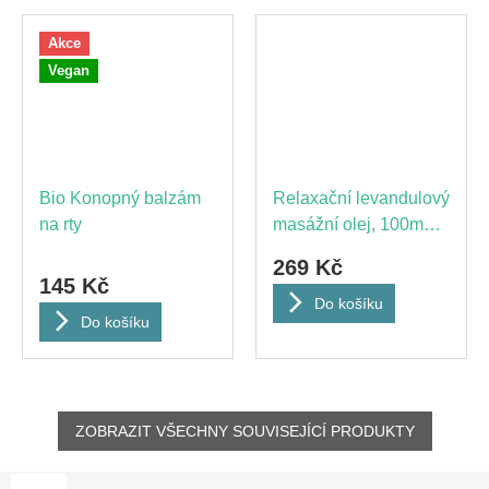
Akce
Vegan
Bio Konopný balzám
Relaxační levandulový
na rty
masážní olej, 100mg
CBD
269 Kč
145 Kč
Do košíku
Do košíku
ZOBRAZIT VŠECHNY SOUVISEJÍCÍ PRODUKTY