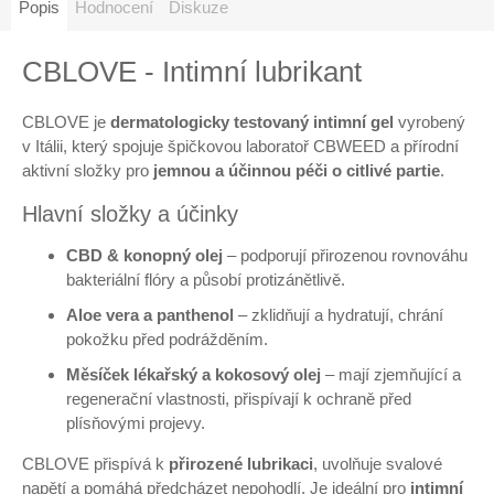
Popis
Hodnocení
Diskuze
CBLOVE - Intimní lubrikant
CBLOVE je
dermatologicky testovaný intimní gel
vyrobený
v Itálii, který spojuje špičkovou laboratoř CBWEED a přírodní
aktivní složky pro
jemnou a účinnou péči o citlivé partie
.
Hlavní složky a účinky
CBD & konopný olej
– podporují přirozenou rovnováhu
bakteriální flóry a působí protizánětlivě.
Aloe vera a panthenol
– zklidňují a hydratují, chrání
pokožku před podrážděním.
Měsíček lékařský a kokosový olej
– mají zjemňující a
regenerační vlastnosti, přispívají k ochraně před
plísňovými projevy.
CBLOVE přispívá k
přirozené lubrikaci
, uvolňuje svalové
napětí a pomáhá předcházet nepohodlí. Je ideální pro
intimní