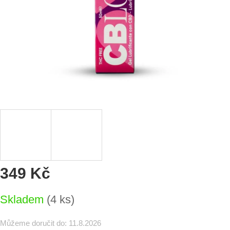
349 Kč
Měrná
Skladem
(4 ks)
cena:
Můžeme doručit do:
11.8.2026